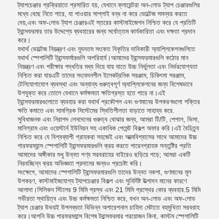
ট্যাপচেঞ্জার প্রক্রিয়াতে প্রসারিত হয়, যেখানে ক্লায়েন্টরা অন-লোড ট্যাপ চেঞ্জারগুলির
মধ্যে বেছে নিতে পারে, যা পাওয়ার সাপ্লাই বন্ধ না করে ভোল্টেজ সমন্বয় করতে
দেয়,এবং অফ-লোড ট্যাপ চেঞ্জারএই স্তরের কাস্টমাইজেশন নিশ্চিত করে যে প্রতিটি
ট্রান্সফরমার তার উদ্দেশ্যে ব্যবহারের জন্য সর্বোত্তম কার্যকারিতা এবং দক্ষতা প্রদান
করে।
যথার্থ ভোল্টেজ নিয়ন্ত্রণ এবং ন্যূনতম সংকেত বিকৃতির দাবিকারী অ্যাপ্লিকেশনগুলিতে
যথার্থ স্পেশালিটি ট্রান্সফর্মারগুলি অপরিহার্য।আমাদের ট্রান্সফরমারগুলি কঠোর মান
নিয়ন্ত্রণ এবং পরীক্ষার পদ্ধতির মধ্য দিয়ে যায় যাতে উচ্চ নির্ভুলতা এবং নির্ভরযোগ্যতা
নিশ্চিত করা যায়এটি তাদের সংবেদনশীল ইলেকট্রনিক সরঞ্জাম, চিকিৎসা সরঞ্জাম,
টেলিযোগাযোগ ব্যবস্থা এবং অন্যান্য গুরুত্বপূর্ণ অ্যাপ্লিকেশনের জন্য বিশেষভাবে
উপযুক্ত করে তোলে যেখানে কর্মক্ষমতা ক্ষতিগ্রস্ত হতে পারে না।এই
ট্রান্সফরমারগুলোতে ব্যবহার করা যথার্থ প্রকৌশল এবং গুণমানের উপকরণগুলো শক্তির
ক্ষতি কমাতে এবং সামগ্রিক সিস্টেমের স্থিতিশীলতা বাড়াতে সাহায্য করে.
সুবিধাজনক এবং নিরাপদ লেনদেনের গুরুত্ব বোঝার জন্য, আমরা টি/টি, পেপাল, ভিসা,
মানিগ্রাম এবং ওয়েস্টার্ন ইউনিয়ন সহ একাধিক পেমেন্ট বিকল্প অফার করি।এই বৈচিত্র্য
নিশ্চিত করে যে বিশ্বব্যাপী গ্রাহকরা সহজেই এবং আত্মবিশ্বাসের সাথে আমাদের উচ্চ
পারফরম্যান্স স্পেশালিটি ট্রান্সফরমারগুলি ক্রয় করতে পারেনগ্রাহক সন্তুষ্টির প্রতি
আমাদের অঙ্গীকার শুধু উন্নত পণ্য সরবরাহের বাইরেও ছড়িয়ে পড়ে; আমরা একটি
নিরবচ্ছিন্ন ক্রয় অভিজ্ঞতা প্রদানের জন্যও প্রচেষ্টা করি।
সংক্ষেপে, আমাদের স্পেশালিটি ট্রান্সফরমারগুলি তাদের উন্নত নকশা, গুণমানের মূল
উপকরণ, কাস্টমাইজযোগ্য ট্যাপচেঞ্জার বিকল্প এবং সুনির্দিষ্ট উত্পাদন মানের কারণে
আলাদা।সিলিকন স্টিলের 9 মিমি প্রস্থ এবং 21 মিমি প্রস্থের কোর ব্যবহার.5 মিমি
গভীরতা স্থায়িত্ব এবং উচ্চ কর্মক্ষমতা নিশ্চিত করে, যখন অন-লোড এবং অফ-লোড
ট্যাপ চেঞ্জার উভয়ই উপলব্ধতা বিভিন্ন অপারেশনাল চাহিদা মেটাতে বহুমুখিতা সরবরাহ
করে।আপনি উচ্চ পারফরম্যান্স বিশেষ ট্রান্সফরমার প্রয়োজন কিনা, কাস্টম স্পেশালিটি