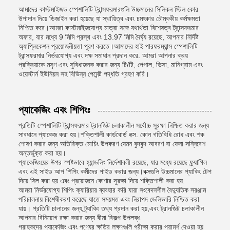
আমাদের কাস্টমাইজড স্পেশালিটি ট্রান্সফরমারগুলি উচ্চমানের সিলিকন স্টিল কোর
উপাদান দিয়ে ডিজাইন করা হয়েছে যা স্থায়িত্ব এবং চমৎকার চৌম্বকীয় কর্মক্ষমতা
নিশ্চিত করে।আমরা কাস্টমাইজযোগ্য মাত্রা সঙ্গে যথার্থতা বিশেষত্ব ট্রান্সফরমার
অফার, যার মধ্যে 9 মিমি প্রস্থ এবং 13.97 মিমি দৈর্ঘ্য রয়েছে, আপনার নির্দিষ্ট
অ্যাপ্লিকেশন প্রয়োজনীয়তা পূরণ করতে।আমাদের হাই পারফরম্যান্স স্পেশালিটি
ট্রান্সফরমার নির্ভরযোগ্য এবং দক্ষ সমাধান প্রদান করে. আমরা আপনার ক্রয়
প্রক্রিয়াকে মসৃণ এবং সুবিধাজনক করার জন্য টি/টি, পেপাল, ভিসা, মানিগ্রাম এবং
ওয়েস্টার্ন ইউনিয়ন সহ বিভিন্ন পেমেন্ট পদ্ধতি গ্রহণ করি।
প্যাকেজিং এবং শিপিংঃ
প্রতিটি স্পেশালিটি ট্রান্সফরমার ট্রানজিট চলাকালীন সর্বোচ্চ সুরক্ষা নিশ্চিত করার জন্য
সাবধানে প্যাকেজ করা হয়।শক্তিশালী কার্ডবোর্ড বক্স. কোন গতিবিধি রোধ এবং শক
শোষণ করার জন্য অতিরিক্ত মোচিং উপকরণ যেমন বুদবুদ আবরণ বা ফেনা সন্নিবেশ
অন্তর্ভুক্ত করা হয়।
প্যাকেজিংয়ের উপর স্পষ্টভাবে হ্যান্ডলিং নির্দেশাবলী রয়েছে, যার মধ্যে রয়েছে ফ্র্যাগিল
এবং এই সাইড আপ শিপিং কর্মীদের গাইড করার জন্য।বক্সগুলি উচ্চমানের প্যাকিং টেপ
দিয়ে সিল করা হয় এবং প্রয়োজনে কোণার সুরক্ষা দিয়ে শক্তিশালী করা হয়.
আমরা নির্ভরযোগ্য শিপিং ক্যারিয়ার ব্যবহার করি যারা সংবেদনশীল বৈদ্যুতিক সরঞ্জাম
পরিচালনায় বিশেষীকরণ করেছে যাতে সময়মত এবং নিরাপদ ডেলিভারি নিশ্চিত করা
যায়। প্রতিটি চালানের জন্য ট্র্যাকিং তথ্য প্রদান করা হয়,এবং ট্রানজিট চলাকালীন
আপনার বিনিয়োগ রক্ষা করার জন্য বীমা বিকল্প উপলব্ধ.
গ্রাহকদের প্যাকেজিং এবং পণ্যের ক্ষতির লক্ষণগুলি পরীক্ষা করার পরামর্শ দেওয়া হয়