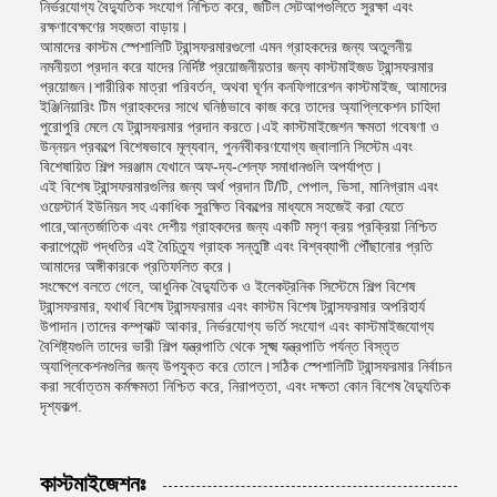
নির্ভরযোগ্য বৈদ্যুতিক সংযোগ নিশ্চিত করে, জটিল সেটআপগুলিতে সুরক্ষা এবং
রক্ষণাবেক্ষণের সহজতা বাড়ায়।
আমাদের কাস্টম স্পেশালিটি ট্রান্সফরমারগুলো এমন গ্রাহকদের জন্য অতুলনীয়
নমনীয়তা প্রদান করে যাদের নির্দিষ্ট প্রয়োজনীয়তার জন্য কাস্টমাইজড ট্রান্সফরমার
প্রয়োজন।শারীরিক মাত্রা পরিবর্তন, অথবা ঘূর্ণন কনফিগারেশন কাস্টমাইজ, আমাদের
ইঞ্জিনিয়ারিং টিম গ্রাহকদের সাথে ঘনিষ্ঠভাবে কাজ করে তাদের অ্যাপ্লিকেশন চাহিদা
পুরোপুরি মেলে যে ট্রান্সফরমার প্রদান করতে।এই কাস্টমাইজেশন ক্ষমতা গবেষণা ও
উন্নয়ন প্রকল্পে বিশেষভাবে মূল্যবান, পুনর্নবীকরণযোগ্য জ্বালানি সিস্টেম এবং
বিশেষায়িত শিল্প সরঞ্জাম যেখানে অফ-দ্য-শেল্ফ সমাধানগুলি অপর্যাপ্ত।
এই বিশেষ ট্রান্সফরমারগুলির জন্য অর্থ প্রদান টি/টি, পেপাল, ভিসা, মানিগ্রাম এবং
ওয়েস্টার্ন ইউনিয়ন সহ একাধিক সুরক্ষিত বিকল্পের মাধ্যমে সহজেই করা যেতে
পারে,আন্তর্জাতিক এবং দেশীয় গ্রাহকদের জন্য একটি মসৃণ ক্রয় প্রক্রিয়া নিশ্চিত
করাপেমেন্ট পদ্ধতির এই বৈচিত্র্য গ্রাহক সন্তুষ্টি এবং বিশ্বব্যাপী পৌঁছানোর প্রতি
আমাদের অঙ্গীকারকে প্রতিফলিত করে।
সংক্ষেপে বলতে গেলে, আধুনিক বৈদ্যুতিক ও ইলেকট্রনিক সিস্টেমে শিল্প বিশেষ
ট্রান্সফরমার, যথার্থ বিশেষ ট্রান্সফরমার এবং কাস্টম বিশেষ ট্রান্সফরমার অপরিহার্য
উপাদান।তাদের কম্প্যাক্ট আকার, নির্ভরযোগ্য ভর্তি সংযোগ এবং কাস্টমাইজযোগ্য
বৈশিষ্ট্যগুলি তাদের ভারী শিল্প যন্ত্রপাতি থেকে সূক্ষ্ম যন্ত্রপাতি পর্যন্ত বিস্তৃত
অ্যাপ্লিকেশনগুলির জন্য উপযুক্ত করে তোলে।সঠিক স্পেশালিটি ট্রান্সফরমার নির্বাচন
করা সর্বোত্তম কর্মক্ষমতা নিশ্চিত করে, নিরাপত্তা, এবং দক্ষতা কোন বিশেষ বৈদ্যুতিক
দৃশ্যকল্প.
কাস্টমাইজেশনঃ