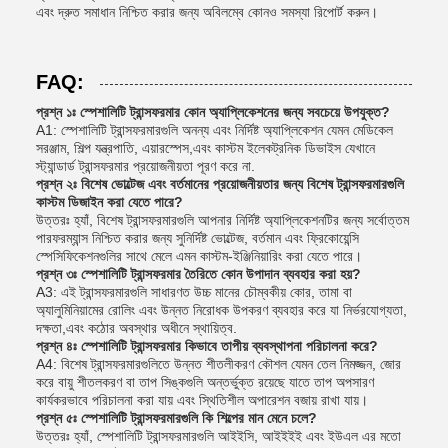
এবং দ্রুত সমাধান নিশ্চিত করার জন্য অবিলম্বে কোনও সমস্যা রিপোর্ট করুন।
FAQ:
প্রশ্ন ১ঃ স্পেশালিটি ট্রান্সফরমার কোন অ্যাপ্লিকেশনের জন্য সবচেয়ে উপযুক্ত?
A1: স্পেশালিটি ট্রান্সফরমারগুলি অনন্য এবং নির্দিষ্ট অ্যাপ্লিকেশন যেমন মেডিকেল
সরঞ্জাম, শিল্প যন্ত্রপাতি, এয়ারস্পেস,এবং কাস্টম ইলেকট্রনিক ডিভাইস যেখানে
স্ট্যান্ডার্ড ট্রান্সফরমার প্রয়োজনীয়তা পূরণ করে না.
প্রশ্ন ২ঃ বিশেষ ভোল্টেজ এবং বর্তমানের প্রয়োজনীয়তার জন্য বিশেষ ট্রান্সফরমারগুলি
কাস্টম ডিজাইন করা যেতে পারে?
উত্তরঃ হ্যাঁ, বিশেষ ট্রান্সফরমারগুলি আপনার নির্দিষ্ট অ্যাপ্লিকেশনটির জন্য সর্বোত্তম
পারফরম্যান্স নিশ্চিত করার জন্য সুনির্দিষ্ট ভোল্টেজ, বর্তমান এবং ফ্রিকোয়েন্সি
স্পেসিফিকেশনগুলির সাথে মেলে এমন কাস্টম-ইঞ্জিনিয়ারিং করা যেতে পারে।
প্রশ্ন ৩ঃ স্পেশালিটি ট্রান্সফরমার তৈরিতে কোন উপাদান ব্যবহার করা হয়?
A3: এই ট্রান্সফরমারগুলি সাধারণত উচ্চ মানের চৌম্বকীয় কোর, তামা বা
অ্যালুমিনিয়ামের রোলিং এবং উন্নত নিরোধক উপকরণ ব্যবহার করে যা নির্ভরযোগ্যতা,
দক্ষতা,এবং কঠোর অবস্থার অধীনে স্থায়িত্ব.
প্রশ্ন ৪ঃ স্পেশালিটি ট্রান্সফরমার কিভাবে তাপীয় ব্যবস্থাপনা পরিচালনা করে?
A4: বিশেষ ট্রান্সফরমারগুলিতে উন্নত শীতলীকরণ কৌশল যেমন তেল নিমজ্জন, জোর
করে বায়ু শীতলকরণ বা তাপ সিঙ্কগুলি অন্তর্ভুক্ত রয়েছে যাতে তাপ অপসারণ
কার্যকরভাবে পরিচালনা করা যায় এবং স্থিতিশীল অপারেশন বজায় রাখা যায়।
প্রশ্ন ৫ঃ স্পেশালিটি ট্রান্সফরমারগুলি কি শিল্পের মান মেনে চলে?
উত্তরঃ হ্যাঁ, স্পেশালিটি ট্রান্সফরমারগুলি আইইসি, আইইইই এবং ইউএল এর মতো