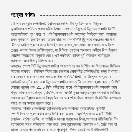
পণ্যের বর্ণনাঃ
হাই পারফরম্যান্স স্পেশালিটি ট্রান্সফরমারগুলি বিভিন্ন শিল্প ও বাণিজ্যিক
অ্যাপ্লিকেশনগুলিতে প্রয়োজনীয় উপাদান যেখানে স্ট্যান্ডার্ড ট্রান্সফরমারগুলি নির্দিষ্ট
প্রয়োজনীয়তা পূরণ করে না।এই ট্রান্সফরমারগুলি অত্যন্ত নির্ভরযোগ্যতা প্রদানের
জন্য সূক্ষ্মভাবে ডিজাইন করা হয়েছেআমাদের স্পেশালিটি ট্রান্সফরমারগুলির পরিসীমা
বিভিন্ন চাহিদা পূরণের জন্য ডিজাইন করা হয়েছে,অন-লোড এবং অফ-লোড ট্যাপ
চেঞ্জার অপশন উভয় বৈশিষ্ট্যযুক্ত, যা বিভিন্ন লোডের অবস্থার অধীনে বিনা দ্বিধায়
ভোল্টেজ নিয়ন্ত্রণের অনুমতি দেয়। এই নমনীয়তা চাহিদাপূর্ণ পরিবেশে সর্বোত্তম
কর্মক্ষমতা এবং দীর্ঘায়ু নিশ্চিত করে।
আমাদের স্পেশালিটি ট্রান্সফরমারগুলির অন্যতম প্রধান বৈশিষ্ট্য হল উচ্চমানের সিলিকন
স্টিলের ব্যবহার। সিলিকন স্টিল তার চমৎকার চৌম্বকীয় বৈশিষ্ট্যগুলির জন্য বিখ্যাত।
যার মধ্যে রয়েছে কম কোর লস এবং উচ্চ পারমিএবিলিটি, যা উল্লেখযোগ্যভাবে
কার্যকারিতা বৃদ্ধি করে এবং ট্রান্সফরমারগুলির অপারেটিং গোলমাল হ্রাস করে। 9 মিমি
কোরের প্রস্থ এবং 21.5 মিমি গভীরতার সাথে এই ট্রান্সফরমারগুলি কমপ্যাক্ট তবে
শক্ত,আকার এবং শক্তি হ্যান্ডলিং ক্ষমতা একটি সুষম সমন্বয় প্রদানসাবধানে নির্বাচিত
কোর মাত্রা ট্রান্সফরমারকে বৈদ্যুতিক লোডের পরিবর্তনের মধ্যেও স্থিতিশীল কর্মক্ষমতা
বজায় রাখার ক্ষমতা প্রদান করে।
আমাদের কাস্টম স্পেশালিটি ট্রান্সফরমারগুলি আমাদের ক্লায়েন্টদের সুনির্দিষ্ট
স্পেসিফিকেশন পূরণ করার জন্য তৈরি করা হয়েছে। অ্যাপ্লিকেশন একটি নির্দিষ্ট
ভোল্টেজ, বর্তমান রেটিং, বা শারীরিক মাত্রা প্রয়োজন কিনা,আমাদের ইঞ্জিনিয়ারিং টিম
গ্রাহকদের সাথে ঘনিষ্ঠভাবে কাজ করে এমন ট্রান্সফরমার ডিজাইন এবং তৈরি করে যা
তাদের অনন্য প্রয়োজনীয়তার সাথে পুরোপুরি মিলিত হয়এই কাস্টমাইজেশনটি