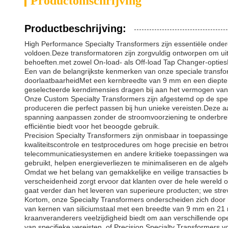
Productomschrijving
Productbeschrijving:
High Performance Specialty Transformers zijn essentiële onder
voldoen.Deze transformatoren zijn zorgvuldig ontworpen om ui
behoeften.met zowel On-load- als Off-load Tap Changer-optiesDe
Een van de belangrijkste kenmerken van onze speciale transfor
doorlaatbaarheidMet een kernbreedte van 9 mm en een diepte
geselecteerde kerndimensies dragen bij aan het vermogen van 
Onze Custom Specialty Transformers zijn afgestemd op de spec
produceren die perfect passen bij hun unieke vereisten.Deze a
spanning aanpassen zonder de stroomvoorziening te onderbreke
efficiëntie biedt voor het beoogde gebruik.
Precision Specialty Transformers zijn onmisbaar in toepassin
kwaliteitscontrole en testprocedures om hoge precisie en betr
telecommunicatiesystemen en andere kritieke toepassingen waa
gebruikt, helpen energieverliezen te minimaliseren en de algehe
Omdat we het belang van gemakkelijke en veilige transacties
verscheidenheid zorgt ervoor dat klanten over de hele werel
gaat verder dan het leveren van superieure producten; we str
Kortom, onze Specialty Transformers onderscheiden zich door 
van kernen van siliciumstaal met een breedte van 9 mm en 21 
kraanveranderers veelzijdigheid biedt om aan verschillende op
van specifieke vereisten, of Precision Specialty Transformers