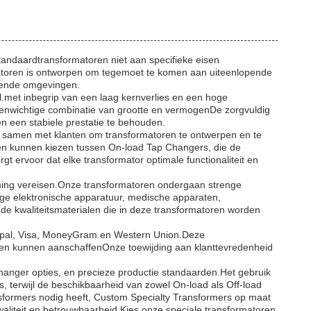
tandaardtransformatoren niet aan specifieke eisen
matoren is ontworpen om tegemoet te komen aan uiteenlopende
isende omgevingen.
l.met inbegrip van een laag kernverlies en een hoge
enwichtige combinatie van grootte en vermogenDe zorgvuldig
 een stabiele prestatie te behouden.
w samen met klanten om transformatoren te ontwerpen en te
nten kunnen kiezen tussen On-load Tap Changers, die de
ervoor dat elke transformator optimale functionaliteit en
rming vereisen.Onze transformatoren ondergaan strenge
ige elektronische apparatuur, medische apparaten,
de kwaliteitsmaterialen die in deze transformatoren worden
Paypal, Visa, MoneyGram en Western Union.Deze
wen kunnen aanschaffenOnze toewijding aan klanttevredenheid
anger opties, en precieze productie standaarden.Het gebruik
terwijl de beschikbaarheid van zowel On-load als Off-load
nsformers nodig heeft, Custom Specialty Transformers op maat
aliteit en betrouwbaarheid.Kies onze speciale transformatoren