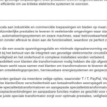
fficiëntie om uw kritieke elektrische systemen te voorzien.
 scala aan industriële en commerciële toepassingen en bieden op maat
uitzonderlijke prestaties te leveren in veeleisende omgevingen waar st
ties, automatiseringssystemen en zware machines, waar betrouwbaarheid 
n zonder afbreuk te doen aan de functionaliteit, waardoor ze perfect 
gen die een exacte spanningsregulatie en minimale signaalvervorming v
 bij het behoud van de integriteit van gevoelige elektronische circuits
eiligheid en het onderhoud in complexe installaties worden verbeterd.
iliteit voor klanten die transformatoren nodig hebben die zijn afgest
 team werkt nauw samen met klanten om transformatoren te leveren die 
en ontwikkelingsprojecten, hernieuwbare energiesystemen en gespeciali
worden gedaan via meerdere veilige opties, waaronder T / T, PayPal,
dse klantenDeze verscheidenheid aan betaalmethoden weerspiegelt onze
isie-specialiteitstransformatoren en aangepaste specialiteitstransform
ceptacleverbindingen en aanpasbare functies maken ze geschikt voor 
juiste speciale transformator zorgt voor optimale prestaties, veiligheid 