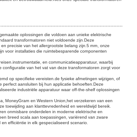
 gemaakte oplossingen die voldoen aan unieke elektrische
andaard transformatoren niet voldoende zijn.Deze
en precisie van het allergrootste belang zijn.5 mm, onze
zijn voor installaties die ruimtebesparende componenten
ereisen.instrumentatie, en communicatieapparatuur, waarbij
De configuratie van het vat van deze transformatoren zorgt voor
emd op specifieke vereisten.de fysieke afmetingen wijzigen, of
perfect aansluiten bij hun applicatie behoeften.Deze
seerde industriële apparatuur waar off-the-shelf oplossingen
 Visa, MoneyGram en Western Union,het verzekeren van een
 toewijding aan klanttevredenheid en wereldwijd bereik.
atoren onmisbare onderdelen in moderne elektrische en
een breed scala aan toepassingen, variërend van zware
en efficiëntie in elk gespecialiseerd scenario.