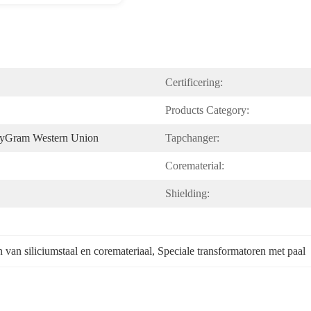
Certificering:
Products Category:
eyGram Western Union
Tapchanger:
Corematerial:
Shielding:
n van siliciumstaal en coremateriaal
, 
Speciale transformatoren met paal