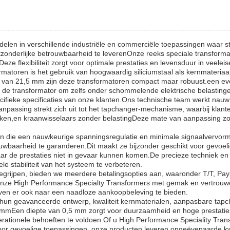
delen in verschillende industriële en commerciële toepassingen waar s
tzonderlijke betrouwbaarheid te leverenOnze reeks speciale transfor
ze flexibiliteit zorgt voor optimale prestaties en levensduur in veele
matoren is het gebruik van hoogwaardig siliciumstaal als kernmateriaa
 van 21,5 mm zijn deze transformatoren compact maar robuust.een ev
de transformator om zelfs onder schommelende elektrische belastingen
ifieke specificaties van onze klanten.Ons technische team werkt nau
anpassing strekt zich uit tot het tapchanger-mechanisme, waarbij kla
n,en kraanwisselaars zonder belastingDeze mate van aanpassing zorgt 
gen die een nauwkeurige spanningsregulatie en minimale signaalvervo
ouwbaarheid te garanderen.Dit maakt ze bijzonder geschikt voor gevoel
r de prestaties niet in gevaar kunnen komen.De precieze techniek en 
le stabiliteit van het systeem te verbeteren.
 begrijpen, bieden we meerdere betalingsopties aan, waaronder T/T, 
d onze High Performance Specialty Transformers met gemak en vertrou
even er ook naar een naadloze aankoopbeleving te bieden.
hun geavanceerde ontwerp, kwaliteit kernmaterialen, aanpasbare tapch
mmEen diepte van 0,5 mm zorgt voor duurzaamheid en hoge prestaties, 
erationele behoeften te voldoen.Of u High Performance Speciality Tra
 voor gevoelige toepassingen, onze producten leveren ongeëvenaarde kw