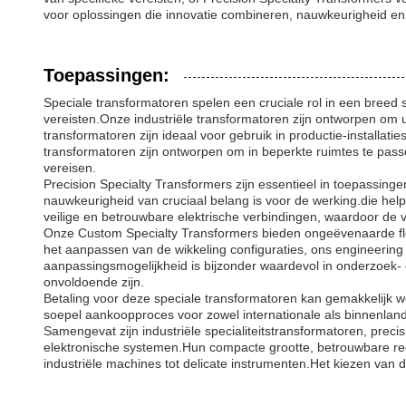
voor oplossingen die innovatie combineren, nauwkeurigheid en e
Toepassingen:
Speciale transformatoren spelen een cruciale rol in een breed
vereisten.Onze industriële transformatoren zijn ontworpen om 
transformatoren zijn ideaal voor gebruik in productie-installa
transformatoren zijn ontworpen om in beperkte ruimtes te passe
vereisen.
Precision Specialty Transformers zijn essentieel in toepassin
nauwkeurigheid van cruciaal belang is voor de werking.die helpt
veilige en betrouwbare elektrische verbindingen, waardoor de v
Onze Custom Specialty Transformers bieden ongeëvenaarde flexib
het aanpassen van de wikkeling configuraties, ons engineering
aanpassingsmogelijkheid is bijzonder waardevol in onderzoek- 
onvoldoende zijn.
Betaling voor deze speciale transformatoren kan gemakkelijk 
soepel aankoopproces voor zowel internationale als binnenlan
Samengevat zijn industriële specialiteitstransformatoren, prec
elektronische systemen.Hun compacte grootte, betrouwbare re
industriële machines tot delicate instrumenten.Het kiezen van de 