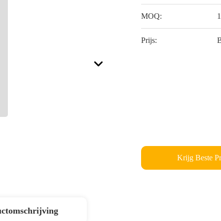
MOQ:
1
Prijs:
B
Krijg Beste Pr
ctomschrijving