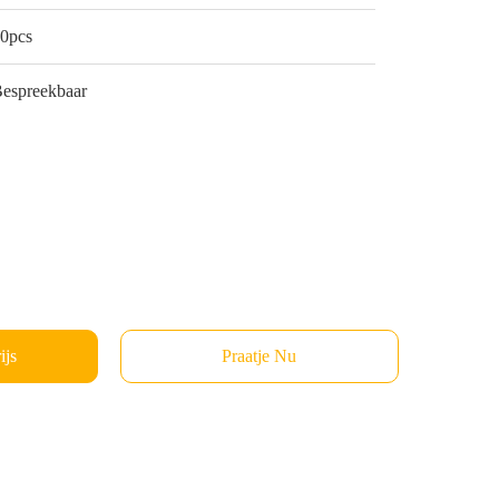
0pcs
espreekbaar
ijs
Praatje Nu