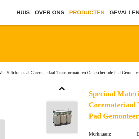
HUIS
OVER ONS
PRODUCTEN
GEVALLE
 Van Siliciumstaal Coremateriaal Transformatoren Onbeschermde Pad Gemonte
Speciaal Materi
Coremateriaal
Pad Gemonteer
Merknaam: