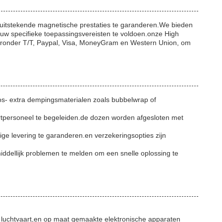
uitstekende magnetische prestaties te garanderen.We bieden
uw specifieke toepassingsvereisten te voldoen.onze High
aronder T/T, Paypal, Visa, MoneyGram en Western Union, om
oos- extra dempingsmaterialen zoals bubbelwrap of
rtpersoneel te begeleiden.de dozen worden afgesloten met
ige levering te garanderen.en verzekeringsopties zijn
ddellijk problemen te melden om een snelle oplossing te
, luchtvaart,en op maat gemaakte elektronische apparaten