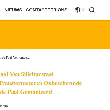
N
NIEUWS
CONTACTEER ONS
erde Paal Gemonteerd
aal Van Siliciumstaal
 Transformatoren Onbeschermde
de Paal Gemonteerd
Derun