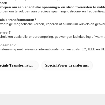
ldoen.
worpen om aan specifieke spannings- en stroomvereisten te vol
rpen om te voldoen aan precieze spannings-, stroom- en frequentiespe
ciale transformatoren?
aardige magnetische kernen, koperen of aluminium wikkels en geavan
n.
beheer?
echnieken zoals olie-onderdompeling, gedwongen luchtkoeling of warmt
andaarden?
nstemming met relevante internationale normen zoals IEC, IEEE en UL, 
eciale Transformator
Special Power Transformer