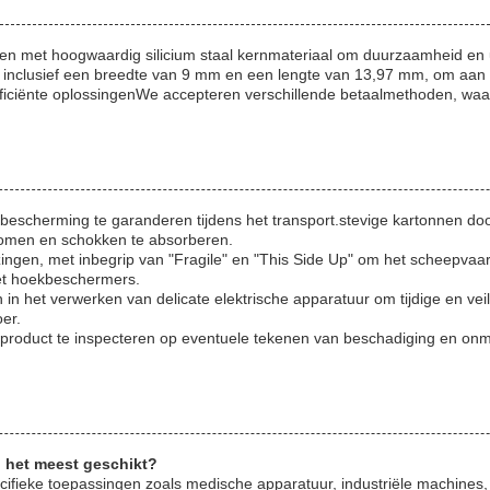
en met hoogwaardig silicium staal kernmateriaal om duurzaamheid en 
 inclusief een breedte van 9 mm en een lengte van 13,97 mm, om aan 
ficiënte oplossingenWe accepteren verschillende betaalmethoden, wa
 bescherming te garanderen tijdens het transport.stevige kartonnen d
omen en schokken te absorberen.
ingen, met inbegrip van "Fragile" en "This Side Up" om het scheepvaa
met hoekbeschermers.
in het verwerken van delicate elektrische apparatuur om tijdige en veil
er.
 product te inspecteren op eventuele tekenen van beschadiging en onmi
n het meest geschikt?
ecifieke toepassingen zoals medische apparatuur, industriële machines