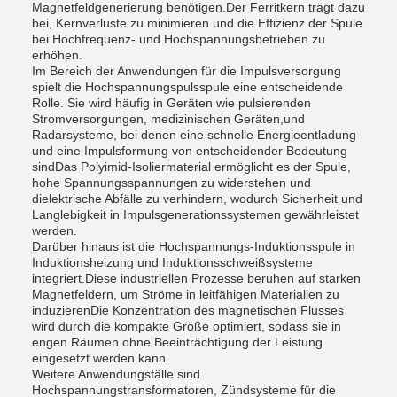
Magnetfeldgenerierung benötigen.Der Ferritkern trägt dazu
bei, Kernverluste zu minimieren und die Effizienz der Spule
bei Hochfrequenz- und Hochspannungsbetrieben zu
erhöhen.
Im Bereich der Anwendungen für die Impulsversorgung
spielt die Hochspannungspulsspule eine entscheidende
Rolle. Sie wird häufig in Geräten wie pulsierenden
Stromversorgungen, medizinischen Geräten,und
Radarsysteme, bei denen eine schnelle Energieentladung
und eine Impulsformung von entscheidender Bedeutung
sindDas Polyimid-Isoliermaterial ermöglicht es der Spule,
hohe Spannungsspannungen zu widerstehen und
dielektrische Abfälle zu verhindern, wodurch Sicherheit und
Langlebigkeit in Impulsgenerationssystemen gewährleistet
werden.
Darüber hinaus ist die Hochspannungs-Induktionsspule in
Induktionsheizung und Induktionsschweißsysteme
integriert.Diese industriellen Prozesse beruhen auf starken
Magnetfeldern, um Ströme in leitfähigen Materialien zu
induzierenDie Konzentration des magnetischen Flusses
wird durch die kompakte Größe optimiert, sodass sie in
engen Räumen ohne Beeinträchtigung der Leistung
eingesetzt werden kann.
Weitere Anwendungsfälle sind
Hochspannungstransformatoren, Zündsysteme für die