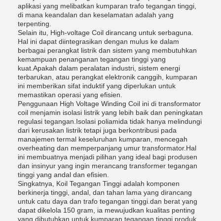
aplikasi yang melibatkan kumparan trafo tegangan tinggi,
di mana keandalan dan keselamatan adalah yang
terpenting.
Selain itu, High-voltage Coil dirancang untuk serbaguna.
Hal ini dapat diintegrasikan dengan mulus ke dalam
berbagai perangkat listrik dan sistem yang membutuhkan
kemampuan penanganan tegangan tinggi yang
kuat.Apakah dalam peralatan industri, sistem energi
terbarukan, atau perangkat elektronik canggih, kumparan
ini memberikan sifat induktif yang diperlukan untuk
memastikan operasi yang efisien.
Penggunaan High Voltage Winding Coil ini di transformator
coil menjamin isolasi listrik yang lebih baik dan peningkatan
regulasi tegangan.Isolasi poliamida tidak hanya melindungi
dari kerusakan listrik tetapi juga berkontribusi pada
manajemen termal keseluruhan kumparan, mencegah
overheating dan memperpanjang umur transformator.Hal
ini membuatnya menjadi pilihan yang ideal bagi produsen
dan insinyur yang ingin merancang transformer tegangan
tinggi yang andal dan efisien.
Singkatnya, Koil Tegangan Tinggi adalah komponen
berkinerja tinggi, andal, dan tahan lama yang dirancang
untuk catu daya dan trafo tegangan tinggi.dan berat yang
dapat dikelola 150 gram, ia mewujudkan kualitas penting
yang dibutuhkan untuk kumparan tegangan tinggi.produk