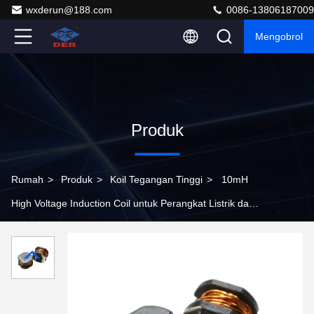
wxderun@188.com
0086-13806187009
Mengobrol
Produk
Rumah
>
Produk
>
Koil Tegangan Tinggi
>
10mH
High Voltage Induction Coil untuk Perangkat Listrik dan
Integrasi Power Supply