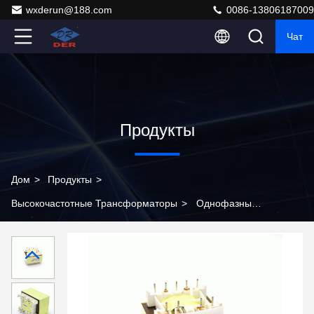
wxderun@188.com
0086-13806187009
Чат
Продукты
Дом
>
Продукты
>
Высокочастотные Трансформаторы
>
Однофазный
малый высокочастотный импульсный трансформатор
для электрических систем