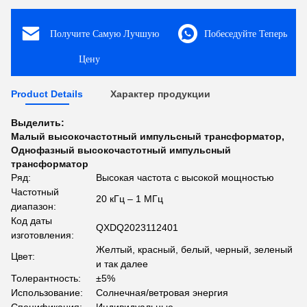
Получите Самую Лучшую
Побеседуйте Теперь
Цену
Product Details
Характер продукции
Выделить:
Малый высокочастотный импульсный трансформатор
,
Однофазный высокочастотный импульсный
трансформатор
Ряд:
Высокая частота с высокой мощностью
Частотный
20 кГц – 1 МГц
диапазон:
Код даты
QXDQ2023112401
изготовления:
Желтый, красный, белый, черный, зеленый
Цвет:
и так далее
Толерантность:
±5%
Использование:
Солнечная/ветровая энергия