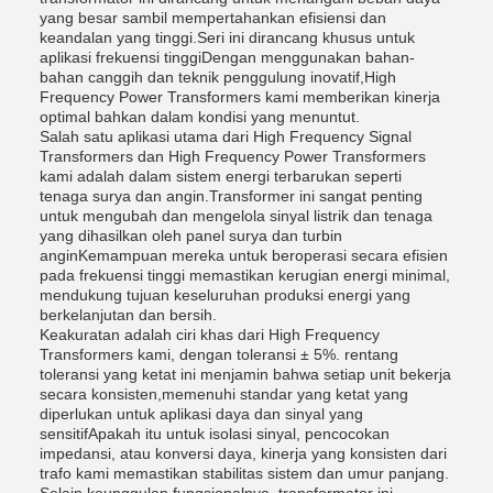
yang besar sambil mempertahankan efisiensi dan
keandalan yang tinggi.Seri ini dirancang khusus untuk
aplikasi frekuensi tinggiDengan menggunakan bahan-
bahan canggih dan teknik penggulung inovatif,High
Frequency Power Transformers kami memberikan kinerja
optimal bahkan dalam kondisi yang menuntut.
Salah satu aplikasi utama dari High Frequency Signal
Transformers dan High Frequency Power Transformers
kami adalah dalam sistem energi terbarukan seperti
tenaga surya dan angin.Transformer ini sangat penting
untuk mengubah dan mengelola sinyal listrik dan tenaga
yang dihasilkan oleh panel surya dan turbin
anginKemampuan mereka untuk beroperasi secara efisien
pada frekuensi tinggi memastikan kerugian energi minimal,
mendukung tujuan keseluruhan produksi energi yang
berkelanjutan dan bersih.
Keakuratan adalah ciri khas dari High Frequency
Transformers kami, dengan toleransi ± 5%. rentang
toleransi yang ketat ini menjamin bahwa setiap unit bekerja
secara konsisten,memenuhi standar yang ketat yang
diperlukan untuk aplikasi daya dan sinyal yang
sensitifApakah itu untuk isolasi sinyal, pencocokan
impedansi, atau konversi daya, kinerja yang konsisten dari
trafo kami memastikan stabilitas sistem dan umur panjang.