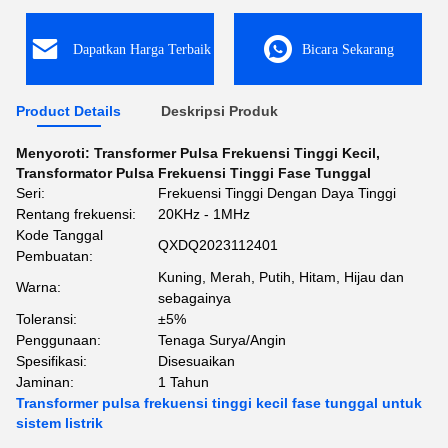
Dapatkan Harga Terbaik
Bicara Sekarang
Product Details
Deskripsi Produk
Menyoroti:
Transformer Pulsa Frekuensi Tinggi Kecil
,
Transformator Pulsa Frekuensi Tinggi Fase Tunggal
Seri:
Frekuensi Tinggi Dengan Daya Tinggi
Rentang frekuensi:
20KHz - 1MHz
Kode Tanggal
QXDQ2023112401
Pembuatan:
Kuning, Merah, Putih, Hitam, Hijau dan
Warna:
sebagainya
Toleransi:
±5%
Penggunaan:
Tenaga Surya/Angin
Spesifikasi:
Disesuaikan
Jaminan:
1 Tahun
Transformer pulsa frekuensi tinggi kecil fase tunggal untuk
sistem listrik