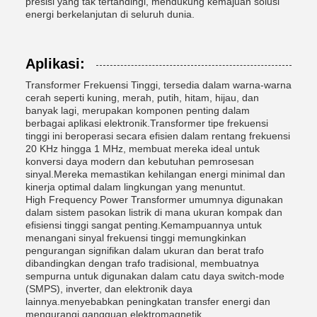
presisi yang tak tertandingi, mendukung kemajuan solusi
energi berkelanjutan di seluruh dunia.
Aplikasi:
Transformer Frekuensi Tinggi, tersedia dalam warna-warna
cerah seperti kuning, merah, putih, hitam, hijau, dan
banyak lagi, merupakan komponen penting dalam
berbagai aplikasi elektronik.Transformer tipe frekuensi
tinggi ini beroperasi secara efisien dalam rentang frekuensi
20 KHz hingga 1 MHz, membuat mereka ideal untuk
konversi daya modern dan kebutuhan pemrosesan
sinyal.Mereka memastikan kehilangan energi minimal dan
kinerja optimal dalam lingkungan yang menuntut.
High Frequency Power Transformer umumnya digunakan
dalam sistem pasokan listrik di mana ukuran kompak dan
efisiensi tinggi sangat penting.Kemampuannya untuk
menangani sinyal frekuensi tinggi memungkinkan
pengurangan signifikan dalam ukuran dan berat trafo
dibandingkan dengan trafo tradisional, membuatnya
sempurna untuk digunakan dalam catu daya switch-mode
(SMPS), inverter, dan elektronik daya
lainnya.menyebabkan peningkatan transfer energi dan
mengurangi gangguan elektromagnetik.