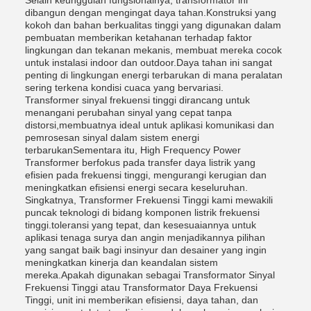
Selain keunggulan fungsionalnya, transformator ini
dibangun dengan mengingat daya tahan.Konstruksi yang
kokoh dan bahan berkualitas tinggi yang digunakan dalam
pembuatan memberikan ketahanan terhadap faktor
lingkungan dan tekanan mekanis, membuat mereka cocok
untuk instalasi indoor dan outdoor.Daya tahan ini sangat
penting di lingkungan energi terbarukan di mana peralatan
sering terkena kondisi cuaca yang bervariasi.
Transformer sinyal frekuensi tinggi dirancang untuk
menangani perubahan sinyal yang cepat tanpa
distorsi,membuatnya ideal untuk aplikasi komunikasi dan
pemrosesan sinyal dalam sistem energi
terbarukanSementara itu, High Frequency Power
Transformer berfokus pada transfer daya listrik yang
efisien pada frekuensi tinggi, mengurangi kerugian dan
meningkatkan efisiensi energi secara keseluruhan.
Singkatnya, Transformer Frekuensi Tinggi kami mewakili
puncak teknologi di bidang komponen listrik frekuensi
tinggi.toleransi yang tepat, dan kesesuaiannya untuk
aplikasi tenaga surya dan angin menjadikannya pilihan
yang sangat baik bagi insinyur dan desainer yang ingin
meningkatkan kinerja dan keandalan sistem
mereka.Apakah digunakan sebagai Transformator Sinyal
Frekuensi Tinggi atau Transformator Daya Frekuensi
Tinggi, unit ini memberikan efisiensi, daya tahan, dan