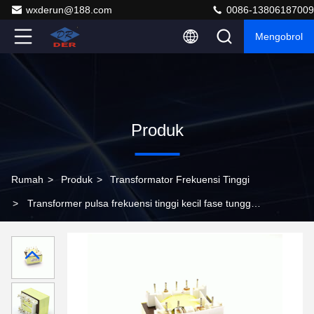
wxderun@188.com
0086-13806187009
Mengobrol
Produk
Rumah
>
Produk
>
Transformator Frekuensi Tinggi
>
Transformer pulsa frekuensi tinggi kecil fase tunggal
untuk sistem listrik