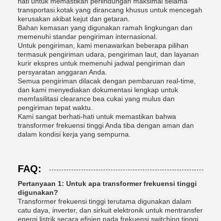
hati untuk memastikan perlindungan maksimal selama
transportasi.kotak yang dirancang khusus untuk mencegah
kerusakan akibat kejut dan getaran.
Bahan kemasan yang digunakan ramah lingkungan dan
memenuhi standar pengiriman internasional.
Untuk pengiriman, kami menawarkan beberapa pilihan
termasuk pengiriman udara, pengiriman laut, dan layanan
kurir ekspres untuk memenuhi jadwal pengiriman dan
persyaratan anggaran Anda.
Semua pengiriman dilacak dengan pembaruan real-time,
dan kami menyediakan dokumentasi lengkap untuk
memfasilitasi clearance bea cukai yang mulus dan
pengiriman tepat waktu.
Kami sangat berhati-hati untuk memastikan bahwa
transformer frekuensi tinggi Anda tiba dengan aman dan
dalam kondisi kerja yang sempurna.
FAQ:
Pertanyaan 1: Untuk apa transformer frekuensi tinggi
digunakan?
Transformer frekuensi tinggi terutama digunakan dalam
catu daya, inverter, dan sirkuit elektronik untuk mentransfer
energi listrik secara efisien pada frekuensi switching tinggi,