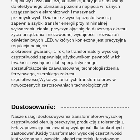
stopniowy o wysokiej częstotliwości, który jest stosowany
do efektywnego obniżania poziomu napięcia w różnych
urządzeniach elektronicznych i maszynach
przemysłowych.Działanie z wysoką częstotliwością
zapewnia szybki transfer energii przy minimalnej
wytwarzaniu ciepła, przyczyniając się do dłuższego okresu
życia urządzenia i niezawodnej wydajności.i rozwiązań
oświetleniowych LED, w których konieczna jest precyzyjna
regulacja napięcia.
Z okresem gwarancji 1 rok, te transformatory wysokiej
częstotliwości zapewniają użytkownikom pewność w ich
trwałości i wydajności.lub specjalistycznego
sprzętuPołączenie zaawansowanej technologii rdzenia
ferrytowego, szerokiego zakresu
częstotliwości,Wykorzystanie tych transformatorów w
nowoczesnych zastosowaniach technologicznych.
Dostosowanie:
Nasze usługi dostosowywania transformatorów wysokiej
częstotliwości oferują precyzyjną produkcję z tolerancją ±
5%, zapewniając niezawodną wydajność dla konkretnych
zastosowań.Każdy transformator wysokiej częstotliwości
jest wykonany z wysokiej jakości materiału ferrytowego,