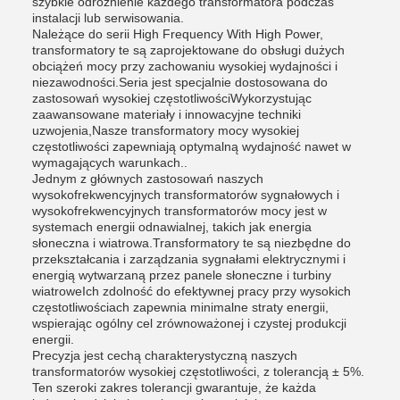
szybkie odróżnienie każdego transformatora podczas
instalacji lub serwisowania.
Należące do serii High Frequency With High Power,
transformatory te są zaprojektowane do obsługi dużych
obciążeń mocy przy zachowaniu wysokiej wydajności i
niezawodności.Seria jest specjalnie dostosowana do
zastosowań wysokiej częstotliwościWykorzystując
zaawansowane materiały i innowacyjne techniki
uzwojenia,Nasze transformatory mocy wysokiej
częstotliwości zapewniają optymalną wydajność nawet w
wymagających warunkach..
Jednym z głównych zastosowań naszych
wysokofrekwencyjnych transformatorów sygnałowych i
wysokofrekwencyjnych transformatorów mocy jest w
systemach energii odnawialnej, takich jak energia
słoneczna i wiatrowa.Transformatory te są niezbędne do
przekształcania i zarządzania sygnałami elektrycznymi i
energią wytwarzaną przez panele słoneczne i turbiny
wiatroweIch zdolność do efektywnej pracy przy wysokich
częstotliwościach zapewnia minimalne straty energii,
wspierając ogólny cel zrównoważonej i czystej produkcji
energii.
Precyzja jest cechą charakterystyczną naszych
transformatorów wysokiej częstotliwości, z tolerancją ± 5%.
Ten szeroki zakres tolerancji gwarantuje, że każda