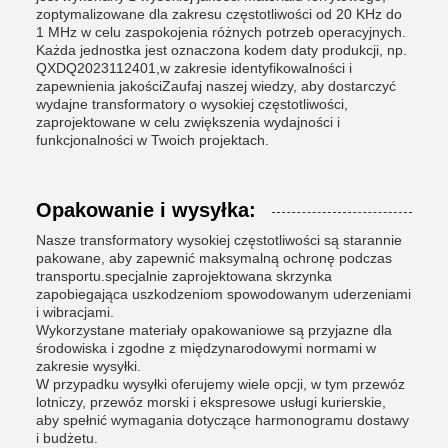
zoptymalizowane dla zakresu częstotliwości od 20 KHz do
1 MHz w celu zaspokojenia różnych potrzeb operacyjnych.
Każda jednostka jest oznaczona kodem daty produkcji, np.
QXDQ2023112401,w zakresie identyfikowalności i
zapewnienia jakościZaufaj naszej wiedzy, aby dostarczyć
wydajne transformatory o wysokiej częstotliwości,
zaprojektowane w celu zwiększenia wydajności i
funkcjonalności w Twoich projektach.
Opakowanie i wysyłka:
Nasze transformatory wysokiej częstotliwości są starannie
pakowane, aby zapewnić maksymalną ochronę podczas
transportu.specjalnie zaprojektowana skrzynka
zapobiegająca uszkodzeniom spowodowanym uderzeniami
i wibracjami.
Wykorzystane materiały opakowaniowe są przyjazne dla
środowiska i zgodne z międzynarodowymi normami w
zakresie wysyłki.
W przypadku wysyłki oferujemy wiele opcji, w tym przewóz
lotniczy, przewóz morski i ekspresowe usługi kurierskie,
aby spełnić wymagania dotyczące harmonogramu dostawy
i budżetu.