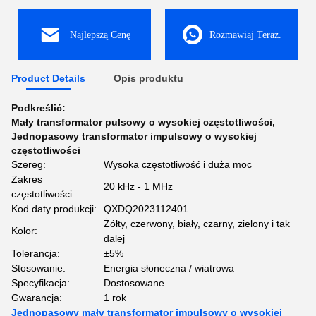
Najlepszą Cenę
Rozmawiaj Teraz.
Product Details
Opis produktu
Podkreślić:
Mały transformator pulsowy o wysokiej częstotliwości
,
Jednopasowy transformator impulsowy o wysokiej
częstotliwości
Szereg:
Wysoka częstotliwość i duża moc
Zakres
20 kHz - 1 MHz
częstotliwości:
Kod daty produkcji:
QXDQ2023112401
Żółty, czerwony, biały, czarny, zielony i tak
Kolor:
dalej
Tolerancja:
±5%
Stosowanie:
Energia słoneczna / wiatrowa
Specyfikacja:
Dostosowane
Gwarancja:
1 rok
Jednopasowy mały transformator impulsowy o wysokiej