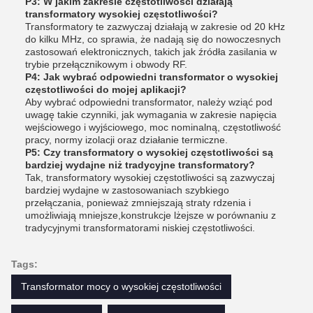
P3: W jakim zakresie częstotliwości działają
transformatory wysokiej częstotliwości?
Transformatory te zazwyczaj działają w zakresie od 20 kHz
do kilku MHz, co sprawia, że nadają się do nowoczesnych
zastosowań elektronicznych, takich jak źródła zasilania w
trybie przełącznikowym i obwody RF.
P4: Jak wybrać odpowiedni transformator o wysokiej
częstotliwości do mojej aplikacji?
Aby wybrać odpowiedni transformator, należy wziąć pod
uwagę takie czynniki, jak wymagania w zakresie napięcia
wejściowego i wyjściowego, moc nominalną, częstotliwość
pracy, normy izolacji oraz działanie termiczne.
P5: Czy transformatory o wysokiej częstotliwości są
bardziej wydajne niż tradycyjne transformatory?
Tak, transformatory wysokiej częstotliwości są zazwyczaj
bardziej wydajne w zastosowaniach szybkiego
przełączania, ponieważ zmniejszają straty rdzenia i
umożliwiają mniejsze,konstrukcje lżejsze w porównaniu z
tradycyjnymi transformatorami niskiej częstotliwości.
Tags:
Transformator mocy o wysokiej częstotliwości