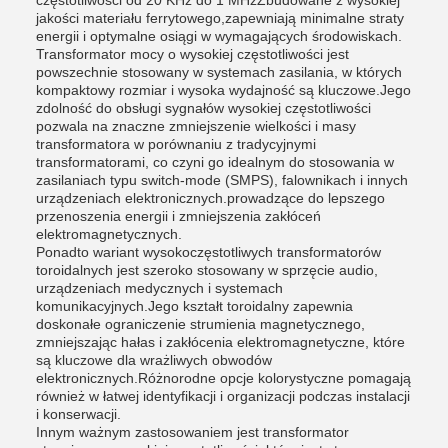
częstotliwości od 20 KHz do 1 MHzZbudowane z wysokiej
jakości materiału ferrytowego,zapewniają minimalne straty
energii i optymalne osiągi w wymagających środowiskach.
Transformator mocy o wysokiej częstotliwości jest
powszechnie stosowany w systemach zasilania, w których
kompaktowy rozmiar i wysoka wydajność są kluczowe.Jego
zdolność do obsługi sygnałów wysokiej częstotliwości
pozwala na znaczne zmniejszenie wielkości i masy
transformatora w porównaniu z tradycyjnymi
transformatorami, co czyni go idealnym do stosowania w
zasilaniach typu switch-mode (SMPS), falownikach i innych
urządzeniach elektronicznych.prowadzące do lepszego
przenoszenia energii i zmniejszenia zakłóceń
elektromagnetycznych.
Ponadto wariant wysokoczęstotliwych transformatorów
toroidalnych jest szeroko stosowany w sprzęcie audio,
urządzeniach medycznych i systemach
komunikacyjnych.Jego kształt toroidalny zapewnia
doskonałe ograniczenie strumienia magnetycznego,
zmniejszając hałas i zakłócenia elektromagnetyczne, które
są kluczowe dla wrażliwych obwodów
elektronicznych.Różnorodne opcje kolorystyczne pomagają
również w łatwej identyfikacji i organizacji podczas instalacji
i konserwacji.
Innym ważnym zastosowaniem jest transformator