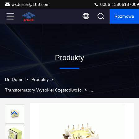
wxderun@188.com
0086-13806187009
Rozmowa
Produkty
Do Domu
>
Produkty
>
Transformatory Wysokiej Częstotliwości
>
Jednopasowy mały transformator impulsowy o wysokiej
częstotliwości do systemów elektrycznych