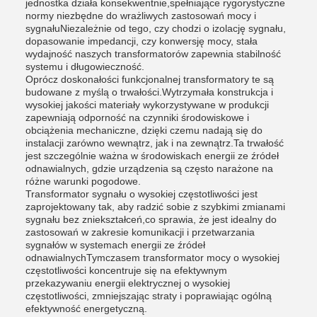
jednostka działa konsekwentnie,spełniające rygorystyczne
normy niezbędne do wrażliwych zastosowań mocy i
sygnałuNiezależnie od tego, czy chodzi o izolację sygnału,
dopasowanie impedancji, czy konwersję mocy, stała
wydajność naszych transformatorów zapewnia stabilność
systemu i długowieczność.
Oprócz doskonałości funkcjonalnej transformatory te są
budowane z myślą o trwałości.Wytrzymała konstrukcja i
wysokiej jakości materiały wykorzystywane w produkcji
zapewniają odporność na czynniki środowiskowe i
obciążenia mechaniczne, dzięki czemu nadają się do
instalacji zarówno wewnątrz, jak i na zewnątrz.Ta trwałość
jest szczególnie ważna w środowiskach energii ze źródeł
odnawialnych, gdzie urządzenia są często narażone na
różne warunki pogodowe.
Transformator sygnału o wysokiej częstotliwości jest
zaprojektowany tak, aby radzić sobie z szybkimi zmianami
sygnału bez zniekształceń,co sprawia, że jest idealny do
zastosowań w zakresie komunikacji i przetwarzania
sygnałów w systemach energii ze źródeł
odnawialnychTymczasem transformator mocy o wysokiej
częstotliwości koncentruje się na efektywnym
przekazywaniu energii elektrycznej o wysokiej
częstotliwości, zmniejszając straty i poprawiając ogólną
efektywność energetyczną.