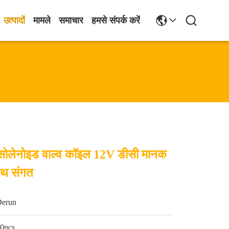
उत्पादों
मामले
समाचार
हमसे संपर्क करें
सोलेनोइड वाल्व कॉइल 12V डीसी मानक
साथ संगत
Derun
0pcs