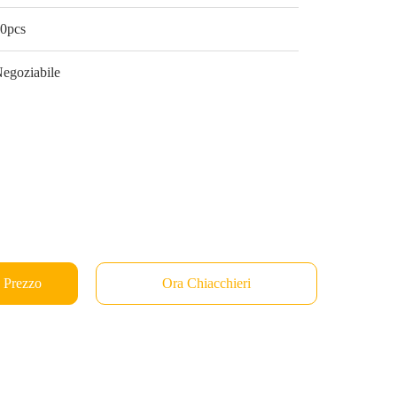
0pcs
egoziabile
e Prezzo
Ora Chiacchieri