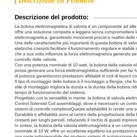
Descrizione Di Prodotto
Descrizione del prodotto:
La bobina elettromagnetica di valvola è un componente ad alte pr
offre una soluzione compatta e leggera senza compromettere la 
elettromagnetica, garantendo movimenti precisi e reattivi delle 
Una delle caratteristiche più importanti di questa bobina di valv
elettriche coerenti,facilitare il funzionamento regolare e stabil
che a sua volta influenza la forza elettromagnetica generata per
controllo delle valvole.
Con una potenza nominale di 10 watt, la bobina della valvola ele
possa generare una forza elettromagnetica sufficiente per far fun
di potenza garantiscono prestazioni affidabili in cicli di lavoro co
Il tipo di montaggio della bobina è il montaggio a flangia, che
stile di montaggio migliora la durata e la durata della bobina ri
tempo di funzionamento del sistema.
Progettato con la versatilità in mente, la bobina di valvola el
Control Solenoid Coil assemblaggi, dove è necessario un control
sistemi di controllo complessiQuesta adattabilità lo rende una s
Durabilità e affidabilità sono al centro della progettazione dell
costanti per lunghi periodi, riducendo il rischio di guasti imprevi
In sintesi, la bobina della valvola elettromagnetica è un compon
nominale di 10 W, offre un eccellente equilibrio tra prestazioni 
una parte indispensabile dei moderni sistemi di automazione del