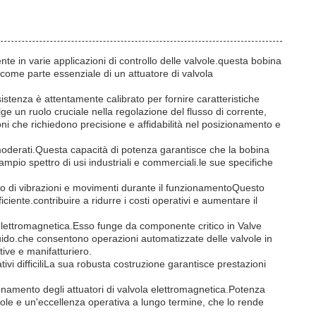
te in varie applicazioni di controllo delle valvole.questa bobina
come parte essenziale di un attuatore di valvola
istenza è attentamente calibrato per fornire caratteristiche
ge un ruolo cruciale nella regolazione del flusso di corrente,
ni che richiedono precisione e affidabilità nel posizionamento e
i moderati.Questa capacità di potenza garantisce che la bobina
ampio spettro di usi industriali e commerciali.le sue specifiche
imo di vibrazioni e movimenti durante il funzionamentoQuesto
ciente.contribuire a ridurre i costi operativi e aumentare il
a elettromagnetica.Esso funge da componente critico in Valve
luido.che consentono operazioni automatizzate delle valvole in
tive e manifatturiero.
tivi difficiliLa sua robusta costruzione garantisce prestazioni
ionamento degli attuatori di valvola elettromagnetica.Potenza
lvole e un'eccellenza operativa a lungo termine, che lo rende