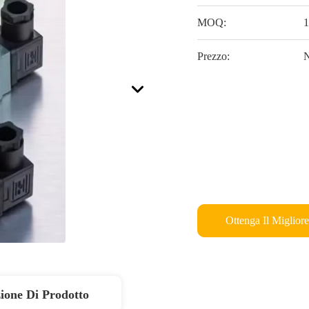
MOQ:
1
Prezzo:
N
Ottenga Il Miglior
ione Di Prodotto