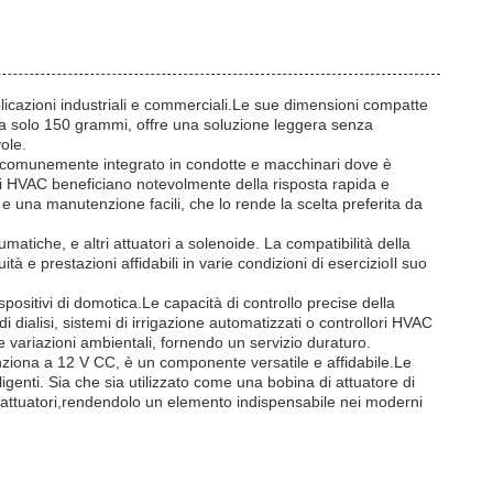
icazioni industriali e commerciali.Le sue dimensioni compatte
pesa solo 150 grammi, offre una soluzione leggera senza
ole.
di.È comunemente integrato in condotte e macchinari dove è
temi HVAC beneficiano notevolmente della risposta rapida e
 e una manutenzione facili, che lo rende la scelta preferita da
atiche, e altri attuatori a solenoide. La compatibilità della
à e prestazioni affidabili in varie condizioni di esercizioIl suo
positivi di domotica.Le capacità di controllo precise della
 dialisi, sistemi di irrigazione automatizzati o controllori HVAC
i e variazioni ambientali, fornendo un servizio duraturo.
nziona a 12 V CC, è un componente versatile e affidabile.Le
ligenti. Sia che sia utilizzato come una bobina di attuatore di
 e attuatori,rendendolo un elemento indispensabile nei moderni