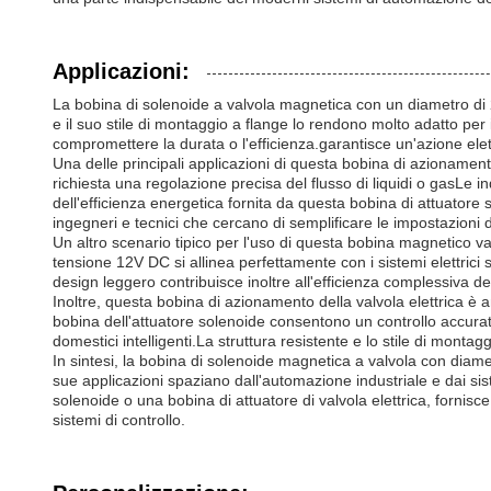
Applicazioni:
La bobina di solenoide a valvola magnetica con un diametro di
e il suo stile di montaggio a flange lo rendono molto adatto per
compromettere la durata o l'efficienza.garantisce un'azione ele
Una delle principali applicazioni di questa bobina di azionament
richiesta una regolazione precisa del flusso di liquidi o gasLe 
dell'efficienza energetica fornita da questa bobina di attuatore
ingegneri e tecnici che cercano di semplificare le impostazioni 
Un altro scenario tipico per l'uso di questa bobina magnetico va
tensione 12V DC si allinea perfettamente con i sistemi elettrici s
design leggero contribuisce inoltre all'efficienza complessiva del
Inoltre, questa bobina di azionamento della valvola elettrica è a
bobina dell'attuatore solenoide consentono un controllo accurato 
domestici intelligenti.La struttura resistente e lo stile di monta
In sintesi, la bobina di solenoide magnetica a valvola con dia
sue applicazioni spaziano dall'automazione industriale e dai siste
solenoide o una bobina di attuatore di valvola elettrica, fornis
sistemi di controllo.