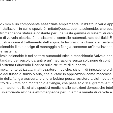
 25 mm è un componente essenziale ampiamente utilizzato in varie appl
 installazioni in cui lo spazio è limitatoQuesta bobina solenoide, che 
ttromagnetica stabile e costante per una vasta gamma di sistemi di valv
o di valvola elettrica è nei sistemi di controllo automatizzato dei flui
industrie come il trattamento dell'acqua, la lavorazione chimica e i sis
 solenoide.Il suo design di montaggio a flangia consente un'installazione
del sistema.
lvola solenoide è nel settore automobilistico e macchinario.Valvole pneum
tandard del veicolo,garantire un'integrazione senza soluzione di continuit
 sistema riducendo il carico sulle strutture di supporto.
mpiamente utilizzata in attrezzature mediche, sistemi di irrigazione e dis
del flusso di fluido o aria, che è vitale in applicazioni come macchine di
ggio della flangia assicurano che la bobina possa resistere a cicli ripetut
metro di 25 mm con montaggio a flangia, che pesa solo 150 grammi e fu
mi automobilistici ai dispositivi medici e alle soluzioni domestiche intel
ce un'efficiente azione elettromagnetica per un'ampia varietà di valvole