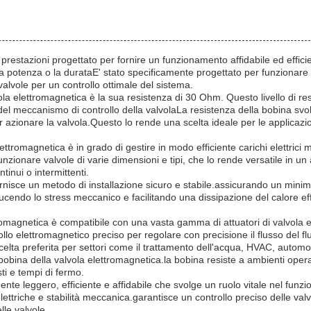
estazioni progettato per fornire un funzionamento affidabile ed efficien
potenza o la durataE' stato specificamente progettato per funzionare 
valvole per un controllo ottimale del sistema.
ola elettromagnetica è la sua resistenza di 30 Ohm. Questo livello di res
e del meccanismo di controllo della valvolaLa resistenza della bobina svol
 azionare la valvola.Questo lo rende una scelta ideale per le applicazio
ttromagnetica è in grado di gestire in modo efficiente carichi elettric
zionare valvole di varie dimensioni e tipi, che lo rende versatile in un 
ntinui o intermittenti.
 fornisce un metodo di installazione sicuro e stabile.assicurando un min
ducendo lo stress meccanico e facilitando una dissipazione del calore effi
ettromagnetica è compatibile con una vasta gamma di attuatori di valvol
lo elettromagnetico preciso per regolare con precisione il flusso del f
celta preferita per settori come il trattamento dell'acqua, HVAC, automo
a bobina della valvola elettromagnetica.la bobina resiste a ambienti opera
sti e tempi di fermo.
ente leggero, efficiente e affidabile che svolge un ruolo vitale nel funz
elettriche e stabilità meccanica.garantisce un controllo preciso delle va
le valvole.