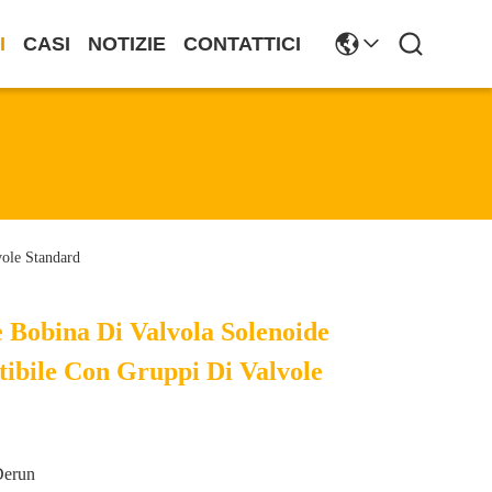
I
CASI
NOTIZIE
CONTATTICI
ole Standard
 Bobina Di Valvola Solenoide
bile Con Gruppi Di Valvole
Derun