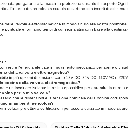
zionata per garantire la massima protezione durante il trasporto.Ogni 
serito all'interno di una robusta scatola di cartone con inserti di schiuma 
e delle valvole elettromagnetiche in modo sicuro alla vostra posizione.i
zione puntuale e forniamo tempi di consegna stimati in base alla desti
e.
ica?
onvertire l'energia elettrica in movimento meccanico per aprire o chiudere
bina della valvola elettromagnetica?
nibile in più opzioni di tensione come 12V DC, 24V DC, 110V AC e 220V 
lla bobina della valvola elettromagnetica?
me e un involucro isolante in resina epossidica per garantire la durata e l
bobina per la mia valvola?
ssario che le dimensioni e la tensione nominale della bobina corrisponda
'uso in ambienti pericolosi?
involucri protettivi e certificazioni per essere utilizzate in modo sicuro
gnetica Di Solenoide
Bobina Della Valvola A Solenoide Elet