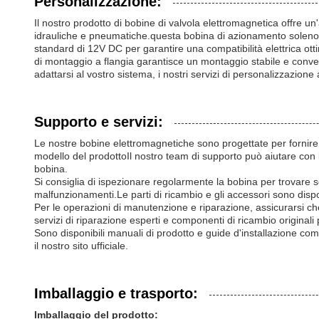
Personalizzazione:
Il nostro prodotto di bobine di valvola elettromagnetica offre u
idrauliche e pneumatiche.questa bobina di azionamento solenoid
standard di 12V DC per garantire una compatibilità elettrica ottim
di montaggio a flangia garantisce un montaggio stabile e conveni
adattarsi al vostro sistema, i nostri servizi di personalizzazio
Supporto e servizi:
Le nostre bobine elettromagnetiche sono progettate per fornire u
modello del prodottoIl nostro team di supporto può aiutare con l
bobina.
Si consiglia di ispezionare regolarmente la bobina per trovare se
malfunzionamenti.Le parti di ricambio e gli accessori sono disp
Per le operazioni di manutenzione e riparazione, assicurarsi che 
servizi di riparazione esperti e componenti di ricambio originali
Sono disponibili manuali di prodotto e guide d'installazione comp
il nostro sito ufficiale.
Imballaggio e trasporto:
Imballaggio del prodotto: