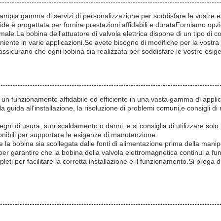
n'ampia gamma di servizi di personalizzazione per soddisfare le vostre e
e è progettata per fornire prestazioni affidabili e durataForniamo opz
ale.La bobina dell'attuatore di valvola elettrica dispone di un tipo di co
ente in varie applicazioni.Se avete bisogno di modifiche per la vostra 
ne assicurano che ogni bobina sia realizzata per soddisfare le vostre esi
n funzionamento affidabile ed efficiente in una vasta gamma di applicazi
a guida all'installazione, la risoluzione di problemi comuni,e consigli 
gni di usura, surriscaldamento o danni, e si consiglia di utilizzare solo 
onibili per supportare le esigenze di manutenzione.
la bobina sia scollegata dalle fonti di alimentazione prima della manipo
 per garantire che la bobina della valvola elettromagnetica continui a fu
leti per facilitare la corretta installazione e il funzionamento.Si prega 