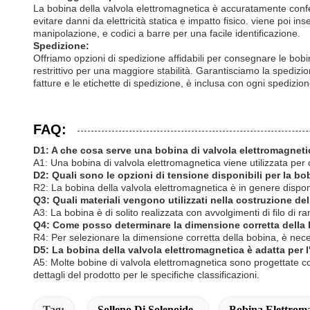
La bobina della valvola elettromagnetica è accuratamente confe
evitare danni da elettricità statica e impatto fisico. viene poi in
manipolazione, e codici a barre per una facile identificazione.
Spedizione:
Offriamo opzioni di spedizione affidabili per consegnare le bobin
restrittivo per una maggiore stabilità. Garantisciamo la spedi
fatture e le etichette di spedizione, è inclusa con ogni spedizion
FAQ:
D1: A che cosa serve una bobina di valvola elettromagnet
A1: Una bobina di valvola elettromagnetica viene utilizzata per c
D2: Quali sono le opzioni di tensione disponibili per la bo
R2: La bobina della valvola elettromagnetica è in genere dispo
Q3: Quali materiali vengono utilizzati nella costruzione de
A3: La bobina è di solito realizzata con avvolgimenti di filo di ra
Q4: Come posso determinare la dimensione corretta della 
R4: Per selezionare la dimensione corretta della bobina, è nece
D5: La bobina della valvola elettromagnetica è adatta per l
A5: Molte bobine di valvola elettromagnetica sono progettate con 
dettagli del prodotto per le specifiche classificazioni.
Tag:
Solleno Di Solenoide
Bobina Elettroma