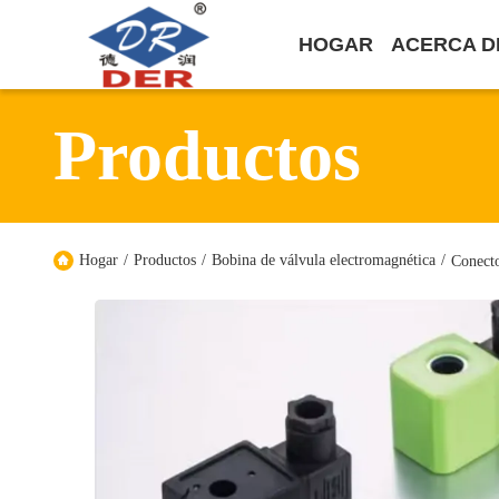
HOGAR
ACERCA D
Productos
Hogar
/
Productos
/
Bobina de válvula electromagnética
/
Conect