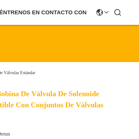
ÉNTRENOS EN CONTACTO CON
e Válvulas Estándar
obina De Válvula De Solenoide
ble Con Conjuntos De Válvulas
Derun