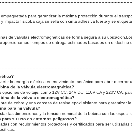
 empaquetada para garantizar la máxima protección durante el transp
a y impacto físicoLa caja se sella con cinta adhesiva fuerte y se etiquet
as de válvulas electromagnéticas de forma segura a su ubicación.Los pa
proporcionamos tiempos de entrega estimados basados en el destino de
nética?
ertir la energía eléctrica en movimiento mecánico para abrir o cerrar u
bina de la válvula electromagnética?
es opciones de voltaje, como 12V CC, 24V DC, 110V CA y 220V CA, para
obina de la válvula electromagnética?
 de cobre y una carcasa de resina epoxi aislante para garantizar la d
ina para mi válvula?
tar las dimensiones y la tensión nominal de la bobina con las especific
a para su uso en entornos peligrosos?
as con recubrimientos protectores y certificados para ser utilizadas 
ecíficas.