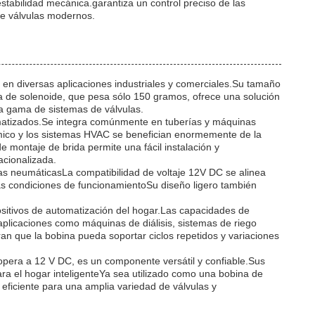
stabilidad mecánica.garantiza un control preciso de las
 de válvulas modernos.
en diversas aplicaciones industriales y comerciales.Su tamaño
na de solenoide, que pesa sólo 150 gramos, ofrece una solución
ia gama de sistemas de válvulas.
tomatizados.Se integra comúnmente en tuberías y máquinas
uímico y los sistemas HVAC se benefician enormemente de la
 montaje de brida permite una fácil instalación y
acionalizada.
las neumáticasLa compatibilidad de voltaje 12V DC se alinea
sas condiciones de funcionamientoSu diseño ligero también
ositivos de automatización del hogar.Las capacidades de
n aplicaciones como máquinas de diálisis, sistemas de riego
an que la bobina pueda soportar ciclos repetidos y variaciones
pera a 12 V DC, es un componente versátil y confiable.Sus
ara el hogar inteligenteYa sea utilizado como una bobina de
eficiente para una amplia variedad de válvulas y