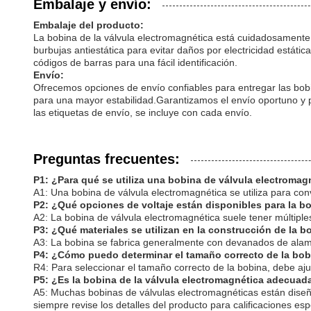
Embalaje y envío:
Embalaje del producto:
La bobina de la válvula electromagnética está cuidadosamente
burbujas antiestática para evitar daños por electricidad estátic
códigos de barras para una fácil identificación.
Envío:
Ofrecemos opciones de envío confiables para entregar las bobin
para una mayor estabilidad.Garantizamos el envío oportuno y 
las etiquetas de envío, se incluye con cada envío.
Preguntas frecuentes:
P1: ¿Para qué se utiliza una bobina de válvula electromag
A1: Una bobina de válvula electromagnética se utiliza para conv
P2: ¿Qué opciones de voltaje están disponibles para la bo
A2: La bobina de válvula electromagnética suele tener múltipl
P3: ¿Qué materiales se utilizan en la construcción de la b
A3: La bobina se fabrica generalmente con devanados de alambre
P4: ¿Cómo puedo determinar el tamaño correcto de la bob
R4: Para seleccionar el tamaño correcto de la bobina, debe ajus
P5: ¿Es la bobina de la válvula electromagnética adecuad
A5: Muchas bobinas de válvulas electromagnéticas están diseñad
siempre revise los detalles del producto para calificaciones esp