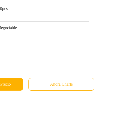
0pcs
egociable
 Precio
Ahora Charle