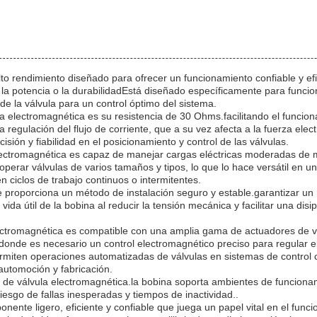
 rendimiento diseñado para ofrecer un funcionamiento confiable y efic
la potencia o la durabilidadEstá diseñado específicamente para funci
e la válvula para un control óptimo del sistema.
la electromagnética es su resistencia de 30 Ohms.facilitando el funci
la regulación del flujo de corriente, que a su vez afecta a la fuerza el
sión y fiabilidad en el posicionamiento y control de las válvulas.
electromagnética es capaz de manejar cargas eléctricas moderadas de 
perar válvulas de varios tamaños y tipos, lo que lo hace versátil en u
n ciclos de trabajo continuos o intermitentes.
ue proporciona un método de instalación seguro y estable.garantizar u
ida útil de la bobina al reducir la tensión mecánica y facilitar una disi
electromagnética es compatible con una amplia gama de actuadores de 
 donde es necesario un control electromagnético preciso para regular el
rmiten operaciones automatizadas de válvulas en sistemas de control c
automoción y fabricación.
ina de válvula electromagnética.la bobina soporta ambientes de funcio
iesgo de fallas inesperadas y tiempos de inactividad..
ente ligero, eficiente y confiable que juega un papel vital en el func