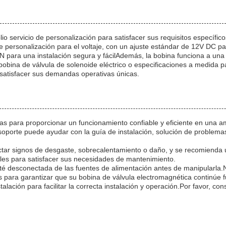
o servicio de personalización para satisfacer sus requisitos específic
 personalización para el voltaje, con un ajuste estándar de 12V DC par
N para una instalación segura y fácilAdemás, la bobina funciona a una 
obina de válvula de solenoide eléctrico o especificaciones a medida p
satisfacer sus demandas operativas únicas.
s para proporcionar un funcionamiento confiable y eficiente en una am
soporte puede ayudar con la guía de instalación, solución de problem
r signos de desgaste, sobrecalentamiento o daño, y se recomienda usar
bles para satisfacer sus necesidades de mantenimiento.
sté desconectada de las fuentes de alimentación antes de manipularla.
 para garantizar que su bobina de válvula electromagnética continúe f
ación para facilitar la correcta instalación y operación.Por favor, con