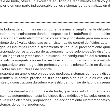
e de brida, ofrece un excelente equilibrio de rendimiento eléctrico y e
convierte en una parte indispensable de los sistemas de automatización
de bobina de 25 mm es un componente esencial ampliamente utilizado 
uado para instalaciones donde el espacio es limitadoEste tipo de bobi
 una accionamiento electromagnético estable y constante para una ampl
miento de válvulas eléctricas es en sistemas de control de fluidos au
 o gasLas industrias como el tratamiento del agua, el procesamiento q
orcionado por esta bobina de accionamiento de solenoides.Su diseño de
a los ingenieros y técnicos que buscan una configuración del sistema r
 de válvula magnética es en los sectores automotriz y maquinaria.válvu
o,garantizar una integración perfecta y un rendimiento fiable en diver
a sobre las estructuras de soporte.
encuentra un amplio uso en equipos médicos, sistemas de riego y disp
rmiten un control preciso del flujo de fluido o de aire, que es vital e
es.La construcción duradera y el estilo de montaje de la brida asegur
5 mm de diámetro con montaje de brida, que pesa solo 150 gramos y o
sistemas automotrices hasta los dispositivos médicos y las soluciones p
válvulas eléctricas, proporciona una accionamiento electromagnético 
istemas de control modernos.