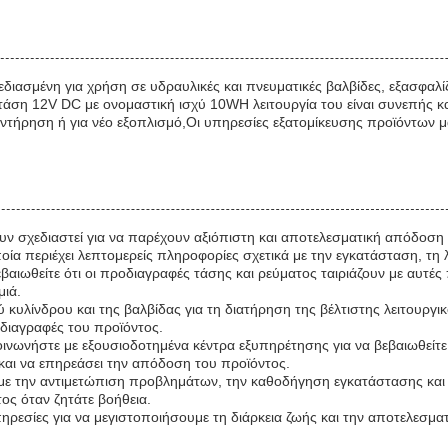
χεδιασμένη για χρήση σε υδραυλικές και πνευματικές βαλβίδες, εξασφα
τάση 12V DC με ονομαστική ισχύ 10WΗ λειτουργία του είναι συνεπής κα
 συντήρηση ή για νέο εξοπλισμό,Οι υπηρεσίες εξατομίκευσης προϊόντω
υν σχεδιαστεί για να παρέχουν αξιόπιστη και αποτελεσματική απόδοση
οία περιέχει λεπτομερείς πληροφορίες σχετικά με την εγκατάσταση, τη 
βαιωθείτε ότι οι προδιαγραφές τάσης και ρεύματος ταιριάζουν με αυτέ
μιά.
 κυλίνδρου και της βαλβίδας για τη διατήρηση της βέλτιστης λειτουργ
οδιαγραφές του προϊόντος.
ινωνήστε με εξουσιοδοτημένα κέντρα εξυπηρέτησης για να βεβαιωθείτε 
και να επηρεάσει την απόδοση του προϊόντος.
ει με την αντιμετώπιση προβλημάτων, την καθοδήγηση εγκατάστασης κα
τος όταν ζητάτε βοήθεια.
εσίες για να μεγιστοποιήσουμε τη διάρκεια ζωής και την αποτελεσματ