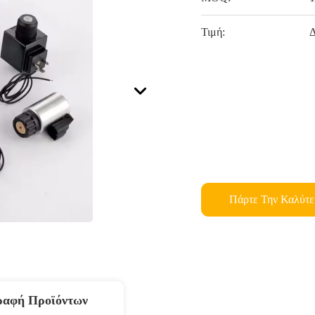
Τιμή:
Δ
Πάρτε Την Καλύτε
ραφή Προϊόντων