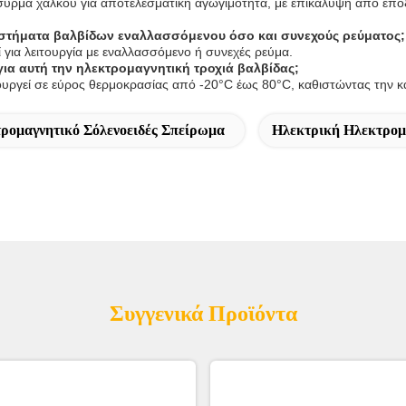
ύρμα χαλκού για αποτελεσματική αγωγιμότητα, με επικάλυψη από εποξ
υστήματα βαλβίδων εναλλασσόμενου όσο και συνεχούς ρεύματος;
ί για λειτουργία με εναλλασσόμενο ή συνεχές ρεύμα.
 για αυτή την ηλεκτρομαγνητική τροχιά βαλβίδας;
τουργεί σε εύρος θερμοκρασίας από -20°C έως 80°C, καθιστώντας την 
ρομαγνητικό Σόλενοειδές Σπείρωμα
Ηλεκτρική Ηλεκτρομ
Συγγενικά Προϊόντα