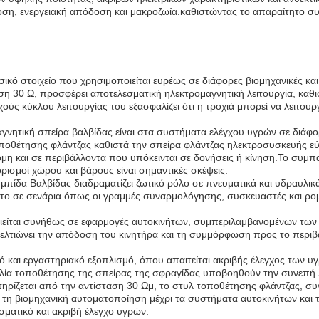
οση, ενεργειακή απόδοση και μακροζωία.καθιστώντας το απαραίτητο σ
σικό στοιχείο που χρησιμοποιείται ευρέως σε διάφορες βιομηχανικές κ
ση 30 Ω, προσφέρει αποτελεσματική ηλεκτρομαγνητική λειτουργία, καθι
ς κύκλου λειτουργίας του εξασφαλίζει ότι η τροχιά μπορεί να λειτουργε
μαγνητική σπείρα βαλβίδας είναι στα συστήματα ελέγχου υγρών σε διάφ
οποθέτησης φλάντζας καθιστά την σπείρα φλάντζας ηλεκτροσυσκευής εύ
η και σε περιβάλλοντα που υπόκεινται σε δονήσεις ή κίνηση.Το συμπα
ισμοί χώρου και βάρους είναι σημαντικές σκέψεις.
πίδα Βαλβίδας διαδραματίζει ζωτικό ρόλο σε πνευματικά και υδραυλικά
το σε σενάρια όπως οι γραμμές συναρμολόγησης, συσκευαστές και ρομπ
οιείται συνήθως σε εφαρμογές αυτοκινήτων, συμπεριλαμβανομένων των
λτιώνει την απόδοση του κινητήρα και τη συμμόρφωση προς το περιβάλ
ό και εργαστηριακό εξοπλισμό, όπου απαιτείται ακριβής έλεγχος των υ
ολία τοποθέτησης της σπείρας της σφραγίδας υποβοηθούν την συνεπή λε
ηρίζεται από την αντίσταση 30 Ωμ, το στυλ τοποθέτησης φλάντζας, συν
η βιομηχανική αυτοματοποίηση μέχρι τα συστήματα αυτοκινήτων και το
σματικό και ακριβή έλεγχο υγρών.