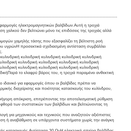
ες εφαρμογές ηλεκτρομαγνητικών βαλβίδων.Αυτή η τροχιά
ση χαλκού δεν βελτιώνει μόνο τις επιδόσεις της τροχιάς αλλά
αρμογών χαμηλής τάσης.που εξασφαλίζει τη βέλτιστη ροή
χου υγρώνΗ προσεκτικά σχεδιασμένη αντίσταση συμβάλλει
ς.
κυλινδρική κυλινδρική κυλινδρική κυλινδρική κυλινδρική
κυλινδρική κυλινδρική κυλινδρική κυλινδρική κυλινδρική
κυλινδρική κυλινδρική κυλινδρική κυλινδρική κυλινδρική
λινδικήΠαρά το ελαφρύ βάρος του, η τροχιά παραμένει ανθεκτική
ο ιδανικό για εφαρμογές όπου οι βαλβίδες πρέπει να
ρμικής διαχείρισης και ποιότητας κατασκευής του κυλίνδρου,
ι γρήγορη απόκριση, επιτρέποντας την αποτελεσματική ρύθμιση
ην φθορά των συστατικών των βαλβίδων και βελτιώνοντας τη
γή για μηχανικούς και τεχνικούς που αναζητούν αξιόπιστες
σταση ή αναβάθμιση σε υπάρχοντα συστήματα χωρίς την ανάγκη
ικής κατασκευής.Αντίσταση 30 ΩμΗ ηλεκτρική σπείρα βαλβίδας