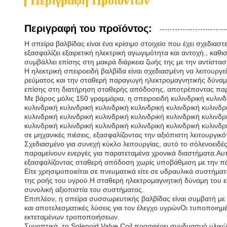
Περιγραφή Προϊόντων
Περιγραφή του προϊόντος:
Η σπείρα βαλβίδας είναι ένα κρίσιμο στοιχείο που έχει σχεδιασ
εξασφαλίζει εξαιρετική ηλεκτρική αγωγιμότητα και αντοχή., καθ
συμβάλλει επίσης στη μακρά διάρκεια ζωής της με την αντίστα
Η ηλεκτρική σπειροειδή βαλβίδα είναι σχεδιασμένη να λειτουρ
ρεύματος και την σταθερή παραγωγή ηλεκτρομαγνητικής δύναμ
επίσης στη διατήρηση σταθερής απόδοσης, αποτρέποντας παρά
Με βάρος μόλις 150 γραμμάρια, η σπειροειδή κυλινδρική κυλινδρ
κυλινδρική κυλινδρική κυλινδρική κυλινδρική κυλινδρική κυλινδρ
κυλινδρική κυλινδρική κυλινδρική κυλινδρική κυλινδρική κυλινδρ
κυλινδρική κυλινδρική κυλινδρική κυλινδρική κυλινδρική κυλινδρ
σε μηχανικές πιέσεις, εξασφαλίζοντας την αξιόπιστη λειτουργικ
Σχεδιασμένο για συνεχή κύκλο λειτουργίας, αυτό το σόλενοειδέ
παραμείνουν ενεργές για παρατεταμένα χρονικά διαστήματα.Αυτή
εξασφαλίζοντας σταθερή απόδοση χωρίς υποβάθμιση με την π
Είτε χρησιμοποιείται σε πνευματικά είτε σε υδραυλικά συστήμα
της ροής του υγρού.Η σταθερή ηλεκτρομαγνητική δύναμη του εξ
συνολική αξιοπιστία του συστήματος.
Επιπλέον, η σπείρα συσσωρευτικής βαλβίδας είναι συμβατή με
και αποτελεσματικές λύσεις για τον έλεγχο υγρώνΟι τυποποιημ
εκτεταμένων τροποποιήσεων.
Συνοπτικά, το Solenoid Valve Coil προσφέρει συνδυασμό υλικ