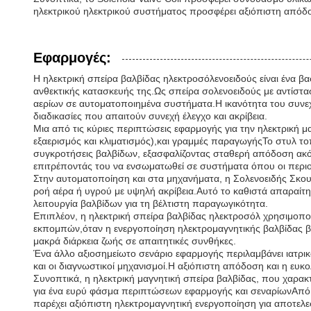
ηλεκτρικού ηλεκτρικού συστήματος προσφέρει αξιόπιστη απόδ
Εφαρμογές:
Η ηλεκτρική σπείρα βαλβίδας ηλεκτροσόλενοειδούς είναι ένα βα
ανθεκτικής κατασκευής της.Ως σπείρα σολενοειδούς με αντίστα
αερίων σε αυτοματοποιημένα συστήματα.Η ικανότητα του συνεχού
διαδικασίες που απαιτούν συνεχή έλεγχο και ακρίβεια.
Μια από τις κύριες περιπτώσεις εφαρμογής για την ηλεκτρική 
εξαερισμός και κλιματισμός),και γραμμές παραγωγήςΤο στυλ τ
συγκροτήσεις βαλβίδων, εξασφαλίζοντας σταθερή απόδοση ακόμ
επιτρέποντάς του να ενσωματωθεί σε συστήματα όπου οι περιορ
Στην αυτοματοποίηση και στα μηχανήματα, η Σολενοειδής Σκουμ
ροή αέρα ή υγρού με υψηλή ακρίβεια.Αυτό το καθιστά απαραίτη
λειτουργία βαλβίδων για τη βέλτιστη παραγωγικότητα.
Επιπλέον, η ηλεκτρική σπείρα βαλβίδας ηλεκτροσόλ χρησιμοπ
εκπομπών,όταν η ενεργοποίηση ηλεκτρομαγνητικής βαλβίδας βε
μακρά διάρκεια ζωής σε απαιτητικές συνθήκες.
Ένα άλλο αξιοσημείωτο σενάριο εφαρμογής περιλαμβάνει ιατρικ
και οι διαγνωστικοί μηχανισμοί.Η αξιόπιστη απόδοση και η ευκ
Συνοπτικά, η ηλεκτρική μαγνητική σπείρα βαλβίδας, που χαρακτ
για ένα ευρύ φάσμα περιπτώσεων εφαρμογής και σεναρίωνΑπό τ
παρέχει αξιόπιστη ηλεκτρομαγνητική ενεργοποίηση για αποτελε