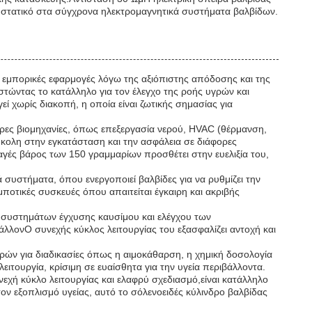
υστατικό στα σύγχρονα ηλεκτρομαγνητικά συστήματα βαλβίδων.
αι εμπορικές εφαρμογές λόγω της αξιόπιστης απόδοσης και της
στώντας το κατάλληλο για τον έλεγχο της ροής υγρών και
ί χωρίς διακοπή, η οποία είναι ζωτικής σημασίας για
ορες βιομηχανίες, όπως επεξεργασία νερού, HVAC (θέρμανση,
κολη στην εγκατάσταση και την ασφάλεια σε διάφορες
γές βάρος των 150 γραμμαρίων προσθέτει στην ευελιξία του,
 συστήματα, όπου ενεργοποιεί βαλβίδες για να ρυθμίζει την
οτικές συσκευές όπου απαιτείται έγκαιρη και ακριβής
 συστημάτων έγχυσης καυσίμου και ελέγχου των
λονΟ συνεχής κύκλος λειτουργίας του εξασφαλίζει αντοχή και
γρών για διαδικασίες όπως η αιμοκάθαρση, η χημική δοσολογία
ιτουργία, κρίσιμη σε ευαίσθητα για την υγεία περιβάλλοντα.
εχή κύκλο λειτουργίας και ελαφρύ σχεδιασμό,είναι κατάλληλο
ν εξοπλισμό υγείας, αυτό το σόλενοειδές κύλινδρο βαλβίδας