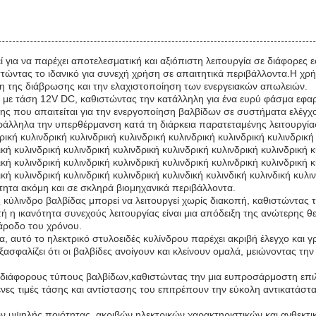
τεί για να παρέχει αποτελεσματική και αξιόπιστη λειτουργία σε διάφορ
ιστώντας το ιδανικό για συνεχή χρήση σε απαιτητικά περιβάλλοντα.Η χρή
ση της διάβρωσης και την ελαχιστοποίηση των ενεργειακών απωλειών.
γεί με τάση 12V DC, καθιστώντας την κατάλληλη για ένα ευρύ φάσμα εφ
ης που απαιτείται για την ενεργοποίηση βαλβίδων σε συστήματα ελέγ
λληλα την υπερθέρμανση κατά τη διάρκεια παρατεταμένης λειτουργία
ική κυλινδρική κυλινδρική κυλινδρική κυλινδρική κυλινδρική κυλινδρική 
ική κυλινδρική κυλινδρική κυλινδρική κυλινδρική κυλινδρική κυλινδρική 
ική κυλινδρική κυλινδρική κυλινδρική κυλινδρική κυλινδρική κυλινδρική 
ική κυλινδρική κυλινδρική κυλινδρική κυλινδική κυλινδική κυλινδική κυ
ότητα ακόμη και σε σκληρά βιομηχανικά περιβάλλοντα.
ς κύλινδρο βαλβίδας μπορεί να λειτουργεί χωρίς διακοπή, καθιστώντας τ
 η ικανότητα συνεχούς λειτουργίας είναι μια απόδειξη της ανώτερης θε
άροδο του χρόνου.
τα, αυτό το ηλεκτρικό στυλοειδές κυλίνδρου παρέχει ακριβή έλεγχο κα
ασφαλίζει ότι οι βαλβίδες ανοίγουν και κλείνουν ομαλά, μειώνοντας τ
 διάφορους τύπους βαλβίδων,καθιστώντας την μια ευπροσάρμοστη επιλο
ένες τιμές τάσης και αντίστασης του επιτρέπουν την εύκολη αντικατά
ών υψηλής ποιότητας, ακριβών ηλεκτρικών χαρακτηριστικών και ανθεκτ