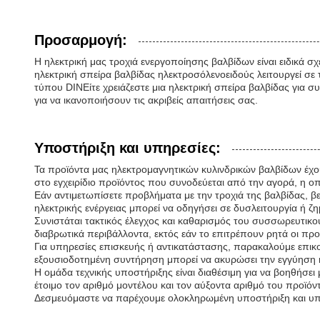
Προσαρμογή:
Η ηλεκτρική μας τροχιά ενεργοποίησης βαλβίδων είναι ειδικά σ
ηλεκτρική σπείρα βαλβίδας ηλεκτροσόλενοειδούς λειτουργεί σε 
τύπου DINΕίτε χρειάζεστε μια ηλεκτρική σπείρα βαλβίδας για
για να ικανοποιήσουν τις ακριβείς απαιτήσεις σας.
Υποστήριξη και υπηρεσίες:
Τα προϊόντα μας ηλεκτρομαγνητικών κυλινδρικών βαλβίδων έχο
στο εγχειρίδιο προϊόντος που συνοδεύεται από την αγορά, η οπ
Εάν αντιμετωπίσετε προβλήματα με την τροχιά της βαλβίδας, βε
ηλεκτρικής ενέργειας μπορεί να οδηγήσει σε δυσλειτουργία ή ζη
Συνιστάται τακτικός έλεγχος και καθαρισμός του συσσωρευτικού
διαβρωτικά περιβάλλοντα, εκτός εάν το επιτρέπουν ρητά οι πρ
Για υπηρεσίες επισκευής ή αντικατάστασης, παρακαλούμε επικο
εξουσιοδοτημένη συντήρηση μπορεί να ακυρώσει την εγγύηση 
Η ομάδα τεχνικής υποστήριξης είναι διαθέσιμη για να βοηθήσ
έτοιμο τον αριθμό μοντέλου και τον αύξοντα αριθμό του προϊόν
Δεσμευόμαστε να παρέχουμε ολοκληρωμένη υποστήριξη και υπηρ