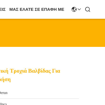
ΕΙΣ
ΜΑΣ ΕΛΆΤΕ ΣΕ ΕΠΑΦΉ ΜΕ
ική Τροχιά Βαλβίδας Για
ρήση
Derun
0pcs