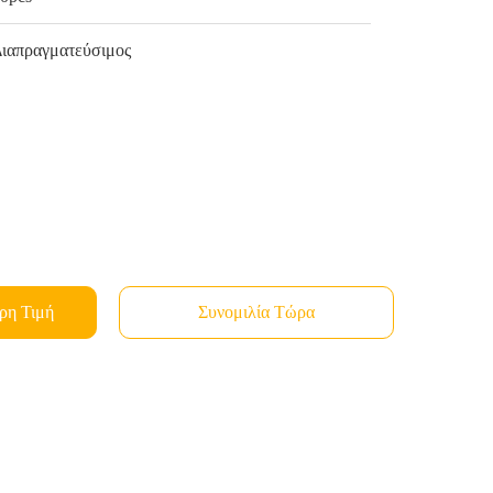
ιαπραγματεύσιμος
ρη Τιμή
Συνομιλία Τώρα