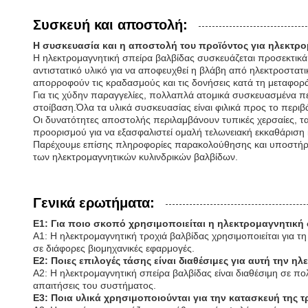
Συσκευή και αποστολή:
Η συσκευασία και η αποστολή του προϊόντος για ηλεκτρο
Η ηλεκτρομαγνητική σπείρα βαλβίδας συσκευάζεται προσεκτικά γ
αντιστατικό υλικό για να αποφευχθεί η βλάβη από ηλεκτροστατι
απορροφούν τις κραδασμούς και τις δονήσεις κατά τη μεταφορ
Για τις χύδην παραγγελίες, πολλαπλά ατομικά συσκευασμένα περ
στοίβαση.Όλα τα υλικά συσκευασίας είναι φιλικά προς το περ
Οι δυνατότητες αποστολής περιλαμβάνουν τυπικές χερσαίες, ταχ
προορισμού για να εξασφαλιστεί ομαλή τελωνειακή εκκαθάριση
Παρέχουμε επίσης πληροφορίες παρακολούθησης και υποστήριξη
των ηλεκτρομαγνητικών κυλινδρικών βαλβίδων.
Γενικά ερωτήματα:
Ε1: Για ποιο σκοπό χρησιμοποιείται η ηλεκτρομαγνητική
Α1: Η ηλεκτρομαγνητική τροχιά βαλβίδας χρησιμοποιείται για τ
σε διάφορες βιομηχανικές εφαρμογές.
Ε2: Ποιες επιλογές τάσης είναι διαθέσιμες για αυτή την η
Α2: Η ηλεκτρομαγνητική σπείρα βαλβίδας είναι διαθέσιμη σε π
απαιτήσεις του συστήματος.
Ε3: Ποια υλικά χρησιμοποιούνται για την κατασκευή της τ