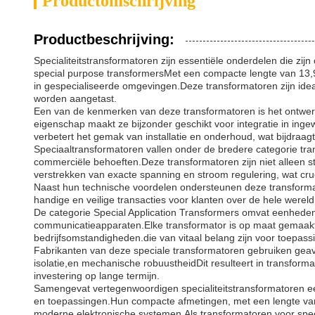
Productomschrijving
Productbeschrijving:
Specialiteitstransformatoren zijn essentiële onderdelen die zi
special purpose transformersMet een compacte lengte van 13,9
in gespecialiseerde omgevingen.Deze transformatoren zijn ideaa
worden aangetast.
Een van de kenmerken van deze transformatoren is het ontwer
eigenschap maakt ze bijzonder geschikt voor integratie in ing
verbetert het gemak van installatie en onderhoud, wat bijdraagt
Speciaaltransformatoren vallen onder de bredere categorie tra
commerciële behoeften.Deze transformatoren zijn niet alleen st
verstrekken van exacte spanning en stroom regulering, wat cruc
Naast hun technische voordelen ondersteunen deze transforma
handige en veilige transacties voor klanten over de hele wereldD
De categorie Special Application Transformers omvat eenheden
communicatieapparaten.Elke transformator is op maat gemaakt
bedrijfsomstandigheden.die van vitaal belang zijn voor toepas
Fabrikanten van deze speciale transformatoren gebruiken geav
isolatie,en mechanische robuustheidDit resulteert in transfor
investering op lange termijn.
Samengevat vertegenwoordigen specialiteitstransformatoren ee
en toepassingen.Hun compacte afmetingen, met een lengte van
moderne elektronische systemen.Als transformatoren voor speci