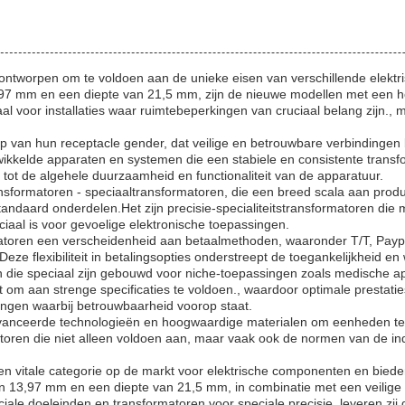
jn ontworpen om te voldoen aan de unieke eisen van verschillende elekt
7 mm en een diepte van 21,5 mm, zijn de nieuwe modellen met een hog
l voor installaties waar ruimtebeperkingen van cruciaal belang zijn., 
p van hun receptacle gender, dat veilige en betrouwbare verbinding
ewikkelde apparaten en systemen die een stabiele en consistente trans
 tot de algehele duurzaamheid en functionaliteit van de apparatuur.
nsformatoren - speciaaltransformatoren, die een breed scala aan produc
andaard onderdelen.Het zijn precisie-specialiteitstransformatoren die 
iaal is voor gevoelige elektronische toepassingen.
toren een verscheidenheid aan betaalmethoden, waaronder T/T, Paypa
eze flexibiliteit in betalingsopties onderstreept de toegankelijkheid e
 die speciaal zijn gebouwd voor niche-toepassingen zoals medische ap
 om aan strenge specificaties te voldoen., waardoor optimale prestat
singen waarbij betrouwbaarheid voorop staat.
anceerde technologieën en hoogwaardige materialen om eenheden te pr
matoren die niet alleen voldoen aan, maar vaak ook de normen van de in
n vitale categorie op de markt voor elektrische componenten en bieden
 13,97 mm en een diepte van 21,5 mm, in combinatie met een veilige 
ale doeleinden en transformatoren voor speciale precisie, leveren zij