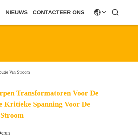
N
NIEUWS
CONTACTEER ONS
butie Van Stroom
rpen Transformatoren Voor De
e Kritieke Spanning Voor De
n Stroom
Derun