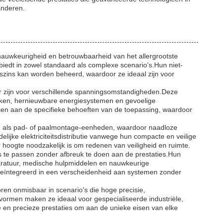
anderen.
nauwkeurigheid en betrouwbaarheid van het allergrootste
biedt in zowel standaard als complexe scenario's.Hun niet-
szins kan worden beheerd, waardoor ze ideaal zijn voor
aar zijn voor verschillende spanningsomstandigheden.Deze
twerken, hernieuwbare energiesystemen en gevoelige
sen aan de specifieke behoeften van de toepassing, waardoor
rd als pad- of paalmontage-eenheden, waardoor naadloze
elijke elektriciteitsdistributie vanwege hun compacte en veilige
r hoogte noodzakelijk is om redenen van veiligheid en ruimte.
 te passen zonder afbreuk te doen aan de prestaties.Hun
paratuur, medische hulpmiddelen en nauwkeurige
 geïntegreerd in een verscheidenheid aan systemen zonder
ren onmisbaar in scenario's die hoge precisie,
rmen maken ze ideaal voor gespecialiseerde industriële,
n precieze prestaties om aan de unieke eisen van elke