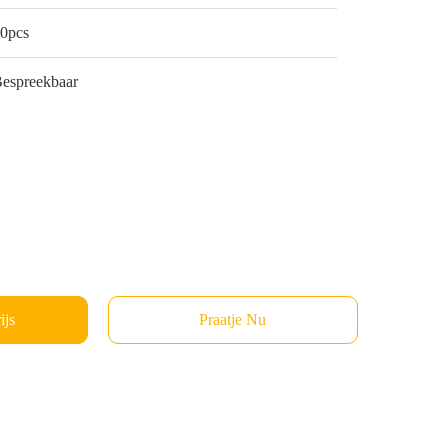
0pcs
espreekbaar
ijs
Praatje Nu