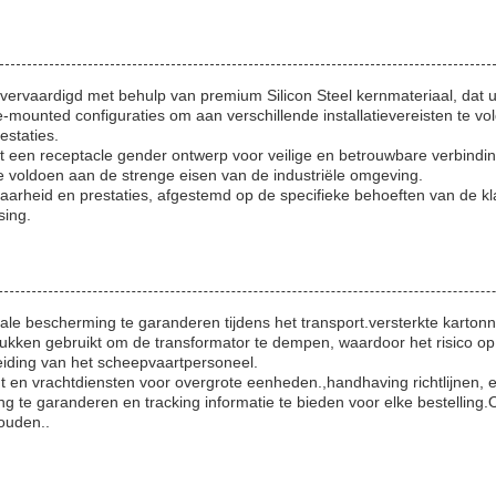
ervaardigd met behulp van premium Silicon Steel kernmateriaal, dat u
le-mounted configuraties om aan verschillende installatievereisten te
staties.
et een receptacle gender ontwerp voor veilige en betrouwbare verbindi
te voldoen aan de strenge eisen van de industriële omgeving.
baarheid en prestaties, afgestemd op de specifieke behoeften van de 
sing.
imale bescherming te garanderen tijdens het transport.versterkte kar
ukken gebruikt om de transformator te dempen, waardoor het risico o
eleiding van het scheepvaartpersoneel.
 en vrachtdiensten voor overgrote eenheden.,handhaving richtlijnen, e
ing te garanderen en tracking informatie te bieden voor elke bestelli
houden..