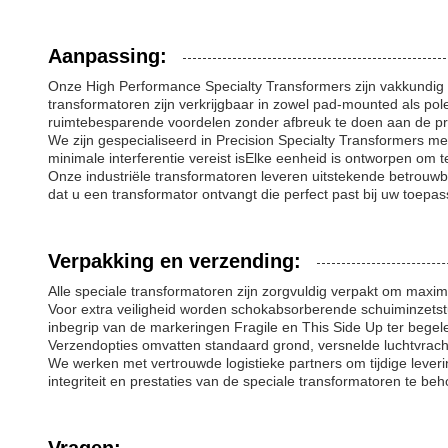
Aanpassing:
Onze High Performance Specialty Transformers zijn vakkundig v
transformatoren zijn verkrijgbaar in zowel pad-mounted als po
ruimtebesparende voordelen zonder afbreuk te doen aan de pre
We zijn gespecialiseerd in Precision Specialty Transformers m
minimale interferentie vereist isElke eenheid is ontworpen om 
Onze industriële transformatoren leveren uitstekende betrouw
dat u een transformator ontvangt die perfect past bij uw toepas
Verpakking en verzending:
Alle speciale transformatoren zijn zorgvuldig verpakt om max
Voor extra veiligheid worden schokabsorberende schuiminzetst
inbegrip van de markeringen Fragile en This Side Up ter beg
Verzendopties omvatten standaard grond, versnelde luchtvracht
We werken met vertrouwde logistieke partners om tijdige lever
integriteit en prestaties van de speciale transformatoren te be