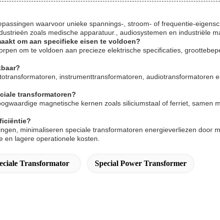
epassingen waarvoor unieke spannings-, stroom- of frequentie-eigenscha
ustrieën zoals medische apparatuur., audiosystemen en industriële m
aakt om aan specifieke eisen te voldoen?
orpen om te voldoen aan precieze elektrische specificaties, grootteb
kbaar?
autotransformatoren, instrumenttransformatoren, audiotransformatoren 
ciale transformatoren?
gwaardige magnetische kernen zoals siliciumstaal of ferriet, samen me
ficiëntie?
ingen, minimaliseren speciale transformatoren energieverliezen door 
tie en lagere operationele kosten.
eciale Transformator
Special Power Transformer