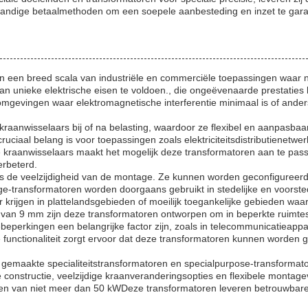
handige betaalmethoden om een soepele aanbesteding en inzet te gar
 in een breed scala van industriële en commerciële toepassingen waar 
n unieke elektrische eisen te voldoen., die ongeëvenaarde prestaties 
mgevingen waar elektromagnetische interferentie minimaal is of ander
kraanwisselaars bij of na belasting, waardoor ze flexibel en aanpasb
 cruciaal belang is voor toepassingen zoals elektriciteitsdistributiene
e kraanwisselaars maakt het mogelijk deze transformatoren aan te pas
erbeterd.
is de veelzijdigheid van de montage. Ze kunnen worden geconfiguree
age-transformatoren worden doorgaans gebruikt in stedelijke en voorsted
r krijgen in plattelandsgebieden of moeilijk toegankelijke gebieden waa
van 9 mm zijn deze transformatoren ontworpen om in beperkte ruimtes
ebeperkingen een belangrijke factor zijn, zoals in telecommunicatieap
e functionaliteit zorgt ervoor dat deze transformatoren kunnen worden
 gemaakte specialiteitstransformatoren en specialpurpose-transformato
tructie, veelzijdige kraanveranderingsopties en flexibele montagevo
n van niet meer dan 50 kWDeze transformatoren leveren betrouwbare e