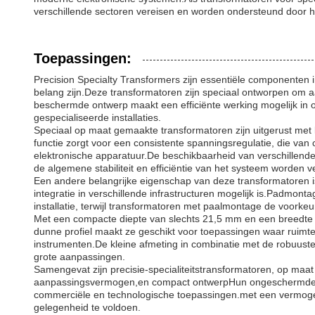
verschillende sectoren vereisen en worden ondersteund door 
Toepassingen:
Precision Specialty Transformers zijn essentiële componenten
belang zijn.Deze transformatoren zijn speciaal ontworpen om aa
beschermde ontwerp maakt een efficiënte werking mogelijk in o
gespecialiseerde installaties.
Speciaal op maat gemaakte transformatoren zijn uitgerust met 
functie zorgt voor een consistente spanningsregulatie, die van
elektronische apparatuur.De beschikbaarheid van verschillend
de algemene stabiliteit en efficiëntie van het systeem worden v
Een andere belangrijke eigenschap van deze transformatoren 
integratie in verschillende infrastructuren mogelijk is.Padmont
installatie, terwijl transformatoren met paalmontage de voorkeu
Met een compacte diepte van slechts 21,5 mm en een breedte 
dunne profiel maakt ze geschikt voor toepassingen waar ruimt
instrumenten.De kleine afmeting in combinatie met de robuust
grote aanpassingen.
Samengevat zijn precisie-specialiteitstransformatoren, op maat
aanpassingsvermogen,en compact ontwerpHun ongeschermde cons
commerciële en technologische toepassingen.met een vermoge
gelegenheid te voldoen.