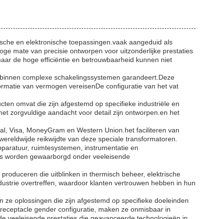
rische en elektronische toepassingen.vaak aangeduid als
e mate van precisie ontworpen voor uitzonderlijke prestaties
maar de hoge efficiëntie en betrouwbaarheid kunnen niet
en binnen complexe schakelingssystemen garandeert.Deze
formatie van vermogen vereisenDe configuratie van het vat
ten omvat die zijn afgestemd op specifieke industriële en
met zorgvuldige aandacht voor detail zijn ontworpen.en het
l, Visa, MoneyGram en Western Union.het faciliteren van
n wereldwijde reikwijdte van deze speciale transformatoren.
paratuur, ruimtesystemen, instrumentatie en
ies worden gewaarborgd onder veeleisende
oduceren die uitblinken in thermisch beheer, elektrische
dustrie overtreffen, waardoor klanten vertrouwen hebben in hun
 ze oplossingen die zijn afgestemd op specifieke doeleinden
receptacle gender configuratie, maken ze onmisbaar in
 de veeleisende prestaties die geavanceerde technologieën in