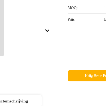
MOQ:
1
Prijs:
B
Krijg Beste Pr
ctomschrijving