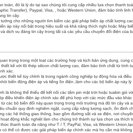
an toàn, đó là lý do tại sao chúng tôi cung cấp nhiều lựa chọn thanh 
aphic Transfer), Paypal, Visa, , hoặc Western Union, đảm bảo tính lin
ng tin cậy.
lý tưởng cho những người tìm kiếm các giải pháp biến áp chất lượng cao
 biến áp này nổi bật trong hiệu suất và khả năng thích nghi.hoặc Máy b
và dịch vụ đáng tin cậy trong tất cả các yêu cầu chuyển đổi điện của b
ò quan trọng trong một loạt các trường hợp và kịch bản ứng dụng, cun
t kế với lõi thép silicon chất lượng cao, đảm bảo tính chất từ tính t
ính xác.
được thiết kế tùy chỉnh là trong ngành công nghiệp tự động hóa và đi
hỏi biến động điện áp và tiếng ồn điện.,làm cho các bộ biến áp này lý 
ỉnh là không thể thiếu để kết nối các tấm pin mặt trời hoặc tuabin gió 
 phép điều khiển điện áp chính xác để phù hợp với các mức đầu vào khác
từ các bộ biến đổi này.quan trọng trong môi trường mà độ tin cậy và an
tiêu chuẩn quy định nghiêm ngặt, cung cấp năng lượng sạch, ổn định c
rong các hệ thống giao thông, bao gồm đường sắt và xe điện, nơi chuy
 hoạt động khắc nghiệt làm cho chúng trở thành sự lựa chọn ưa thích tr
hức thanh toán đa năng như T / T, PayPal, Visa, và Western Union,tạo 
 có thể có được các giải pháp biến áp chính xác mà họ cần mà không g