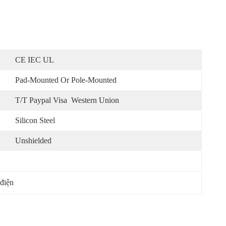
CE IEC UL
Pad-Mounted Or Pole-Mounted
T/T Paypal Visa  Western Union
Silicon Steel
Unshielded
 điện