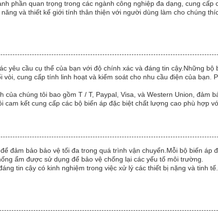
 thành phần quan trọng trong các ngành công nghiệp đa dạng, cung cấp 
i đa năng và thiết kế giới tính thân thiện với người dùng làm cho chúng 
các yêu cầu cụ thể của bạn với độ chính xác và đáng tin cậy.Những bộ
i vòi, cung cấp tính linh hoạt và kiểm soát cho nhu cầu điện của bạn. P
h của chúng tôi bao gồm T / T, Paypal, Visa, và Western Union, đảm bả
ôi cam kết cung cấp các bộ biến áp đặc biệt chất lượng cao phù hợp vớ
 để đảm bảo bảo vệ tối đa trong quá trình vận chuyển.Mỗi bộ biến áp 
 chống ẩm được sử dụng để bảo vệ chống lại các yếu tố môi trường.
áng tin cậy có kinh nghiệm trong việc xử lý các thiết bị nặng và tinh t