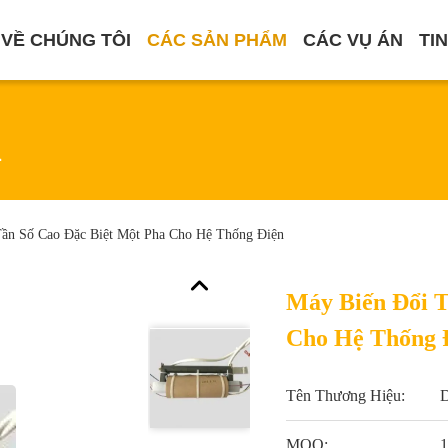
VỀ CHÚNG TÔI
CÁC SẢN PHẨM
CÁC VỤ ÁN
TI
m
ần Số Cao Đặc Biệt Một Pha Cho Hệ Thống Điện
Máy Biến Đổi T
Cho Hệ Thống 
Tên Thương Hiệu:
MOQ:
1