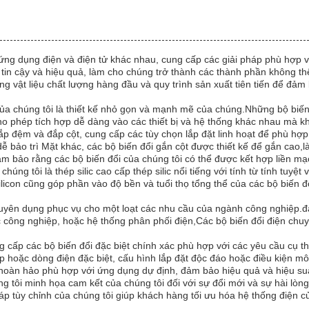
 ứng dụng điện và điện tử khác nhau, cung cấp các giải pháp phù hợp 
độ tin cậy và hiệu quả, làm cho chúng trở thành các thành phần không t
g vật liệu chất lượng hàng đầu và quy trình sản xuất tiên tiến để đả
của chúng tôi là thiết kế nhỏ gọn và mạnh mẽ của chúng.Những bộ biến
o phép tích hợp dễ dàng vào các thiết bị và hệ thống khác nhau mà k
đắp đệm và đắp cột, cung cấp các tùy chọn lắp đặt linh hoạt để phù hợ
dễ bảo trì Mặt khác, các bộ biến đổi gắn cột được thiết kế để gắn cao,l
m bảo rằng các bộ biến đổi của chúng tôi có thể được kết hợp liền mạc
 chúng tôi là thép silic cao cấp thép silic nổi tiếng với tính từ tính tu
 silicon cũng góp phần vào độ bền và tuổi thọ tổng thể của các bộ biến
yên dụng phục vụ cho một loạt các nhu cầu của ngành công nghiệp.đả
c công nghiệp, hoặc hệ thống phân phối điện,Các bộ biến đổi điện chuy
ng cấp các bộ biến đổi đặc biệt chính xác phù hợp với các yêu cầu cụ 
 hoặc dòng điện đặc biệt, cấu hình lắp đặt độc đáo hoặc điều kiện môi
h hoàn hảo phù hợp với ứng dụng dự định, đảm bảo hiệu quả và hiệu suấ
ng tôi minh họa cam kết của chúng tôi đối với sự đổi mới và sự hài lòn
 tùy chỉnh của chúng tôi giúp khách hàng tối ưu hóa hệ thống điện củ