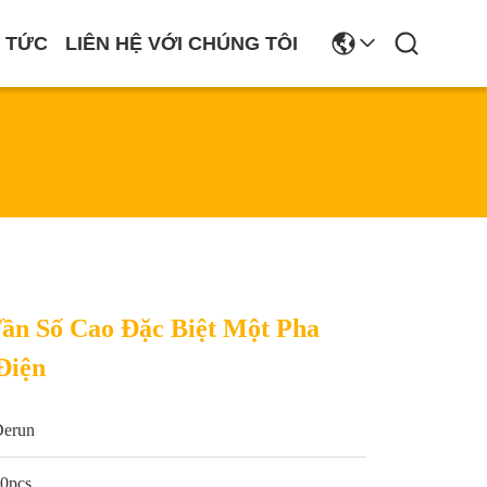
N TỨC
LIÊN HỆ VỚI CHÚNG TÔI
ần Số Cao Đặc Biệt Một Pha
Điện
Derun
0pcs