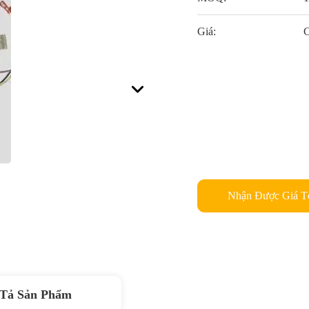
Giá:
C
Nhận Được Giá T
Tả Sản Phẩm