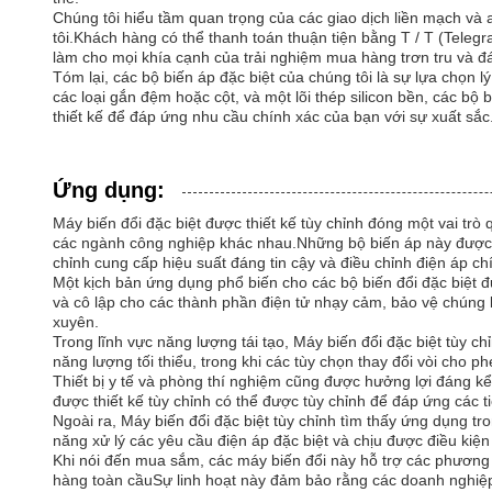
Chúng tôi hiểu tầm quan trọng của các giao dịch liền mạch và 
tôi.Khách hàng có thể thanh toán thuận tiện bằng T / T (Telegr
làm cho mọi khía cạnh của trải nghiệm mua hàng trơn tru và đá
Tóm lại, các bộ biến áp đặc biệt của chúng tôi là sự lựa chọn 
các loại gắn đệm hoặc cột, và một lõi thép silicon bền, các bộ
thiết kế để đáp ứng nhu cầu chính xác của bạn với sự xuất sắc.
Ứng dụng:
Máy biến đổi đặc biệt được thiết kế tùy chỉnh đóng một vai tr
các ngành công nghiệp khác nhau.Những bộ biến áp này được thiế
chỉnh cung cấp hiệu suất đáng tin cậy và điều chỉnh điện áp ch
Một kịch bản ứng dụng phổ biến cho các bộ biến đổi đặc biệt 
và cô lập cho các thành phần điện tử nhạy cảm, bảo vệ chúng k
xuyên.
Trong lĩnh vực năng lượng tái tạo, Máy biến đổi đặc biệt tùy ch
năng lượng tối thiểu, trong khi các tùy chọn thay đổi vòi cho
Thiết bị y tế và phòng thí nghiệm cũng được hưởng lợi đáng kể 
được thiết kế tùy chỉnh có thể được tùy chỉnh để đáp ứng các 
Ngoài ra, Máy biến đổi đặc biệt tùy chỉnh tìm thấy ứng dụng t
năng xử lý các yêu cầu điện áp đặc biệt và chịu được điều kiện
Khi nói đến mua sắm, các máy biến đổi này hỗ trợ các phương t
hàng toàn cầuSự linh hoạt này đảm bảo rằng các doanh nghiệp