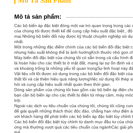
Mô Tả Sản Phẩm
Mô tả sản phẩm:
Các bộ biến áp đặc biệt đóng một vai trò quan trọng trong các
của chúng tôi được thiết kế để cung cấp hiệu suất đặc biệt., 
mại.Những bộ biến đổi này được kỹ thuật chuyên nghiệp sử dụn
nhất.
Một trong những đặc điểm chính của các bộ biến đổi đặc biệt 
nhưng hiệu suất không thể bị ảnh hưởngKích thước nhỏ gọn ch
Máy biến đổi đặc biệt của chúng tôi có sẵn trong cả cấu hình 
là hoàn hảo cho các thiết bị ở mặt đất, mang lại sự ổn định và 
và khoảng trống là những yếu tố quan trọngSự linh hoạt này đả
Vật liệu cốt lõi được sử dụng trong các bộ biến đổi đặc biệt của
thất lõi và cải thiện hiệu quả năng lượngViệc sử dụng lõi thép
hỏi và cung cấp hiệu suất nhất quán theo thời gian.
Dòng sản phẩm của chúng tôi bao gồm các bộ biến áp điện chu
bạn cần bộ biến áp cho các thiết bị điện tử nhạy cảm, máy mó
trội.
Ngoài các dịch vụ tiêu chuẩn của chúng tôi, chúng tôi cũng cu
để giải quyết những thách thức độc đáo, chẳng hạn như điện áp
với khách hàng để phát triển các bộ biến áp đặc biệt tùy chỉn
Các bộ biến đổi đặc biệt tùy chỉnh từ danh mục đầu tư của chú
ứng mà thường vượt quá các tiêu chuẩn của ngànhCác giải pháp
thể.