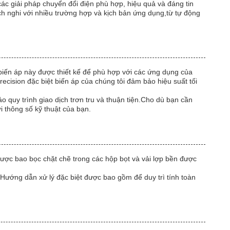
các giải pháp chuyển đổi điện phù hợp, hiệu quả và đáng tin
thích nghi với nhiều trường hợp và kịch bản ứng dụng,từ tự động
 biến áp này được thiết kế để phù hợp với các ứng dụng của
recision đặc biệt biến áp của chúng tôi đảm bảo hiệu suất tối
o quy trình giao dịch trơn tru và thuận tiện.Cho dù bạn cần
i thông số kỹ thuật của bạn.
được bao bọc chặt chẽ trong các hộp bọt và vải lợp bền được
ế.Hướng dẫn xử lý đặc biệt được bao gồm để duy trì tính toàn