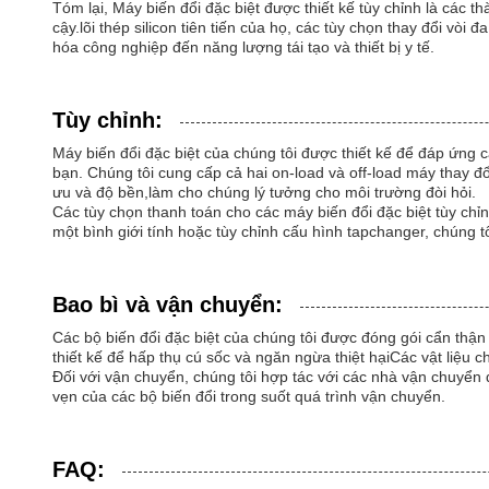
Tóm lại, Máy biến đổi đặc biệt được thiết kế tùy chỉnh là các
cậy.lõi thép silicon tiên tiến của họ, các tùy chọn thay đổi vò
hóa công nghiệp đến năng lượng tái tạo và thiết bị y tế.
Tùy chỉnh:
Máy biến đổi đặc biệt của chúng tôi được thiết kế để đáp ứng 
bạn. Chúng tôi cung cấp cả hai on-load và off-load máy thay đổ
ưu và độ bền,làm cho chúng lý tưởng cho môi trường đòi hỏi.
Các tùy chọn thanh toán cho các máy biến đổi đặc biệt tùy chỉn
một bình giới tính hoặc tùy chỉnh cấu hình tapchanger, chúng t
Bao bì và vận chuyển:
Các bộ biến đổi đặc biệt của chúng tôi được đóng gói cẩn thận
thiết kế để hấp thụ cú sốc và ngăn ngừa thiệt hạiCác vật liệu
Đối với vận chuyển, chúng tôi hợp tác với các nhà vận chuyển đ
vẹn của các bộ biến đổi trong suốt quá trình vận chuyển.
FAQ: