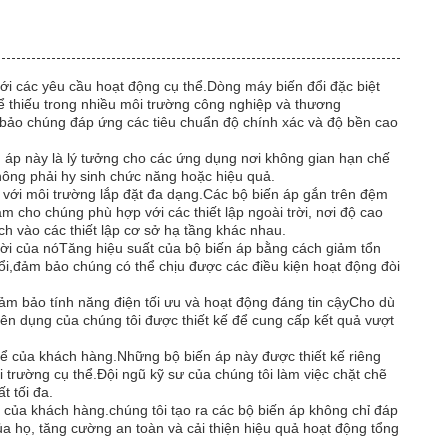
với các yêu cầu hoạt động cụ thể.Dòng máy biến đổi đặc biệt
hể thiếu trong nhiều môi trường công nghiệp và thương
m bảo chúng đáp ứng các tiêu chuẩn độ chính xác và độ bền cao
 áp này là lý tưởng cho các ứng dụng nơi không gian hạn chế
hông phải hy sinh chức năng hoặc hiệu quả.
p với môi trường lắp đặt đa dạng.Các bộ biến áp gắn trên đệm
àm cho chúng phù hợp với các thiết lập ngoài trời, nơi độ cao
h vào các thiết lập cơ sở hạ tầng khác nhau.
yệt vời của nóTăng hiệu suất của bộ biến áp bằng cách giảm tổn
 đổi,đảm bảo chúng có thể chịu được các điều kiện hoạt động đòi
m bảo tính năng điện tối ưu và hoạt động đáng tin cậyCho dù
ên dụng của chúng tôi được thiết kế để cung cấp kết quả vượt
thể của khách hàng.Những bộ biến áp này được thiết kế riêng
 trường cụ thể.Đội ngũ kỹ sư của chúng tôi làm việc chặt chẽ
t tối đa.
g của khách hàng.chúng tôi tạo ra các bộ biến áp không chỉ đáp
a họ, tăng cường an toàn và cải thiện hiệu quả hoạt động tổng