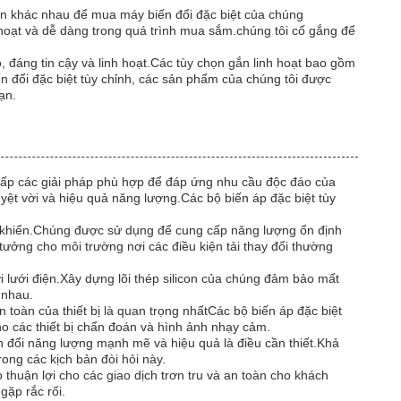
toán khác nhau để mua máy biến đổi đặc biệt của chúng
h hoạt và dễ dàng trong quá trình mua sắm.chúng tôi cố gắng để
, đáng tin cậy và linh hoạt.Các tùy chọn gắn linh hoạt bao gồm
iến đổi đặc biệt tùy chỉnh, các sản phẩm của chúng tôi được
ạn.
g cấp các giải pháp phù hợp để đáp ứng nhu cầu độc đáo của
uyệt vời và hiệu quả năng lượng.Các bộ biến áp đặc biệt tùy
ều khiển.Chúng được sử dụng để cung cấp năng lượng ổn định
tưởng cho môi trường nơi các điều kiện tải thay đổi thường
với lưới điện.Xây dựng lõi thép silicon của chúng đảm bảo mất
 nhau.
 toàn của thiết bị là quan trọng nhấtCác bộ biến áp đặc biệt
ho các thiết bị chẩn đoán và hình ảnh nhạy cảm.
ển đổi năng lượng mạnh mẽ và hiệu quả là điều cần thiết.Khả
ong các kịch bản đòi hỏi này.
thuận lợi cho các giao dịch trơn tru và an toàn cho khách
ặp rắc rối.