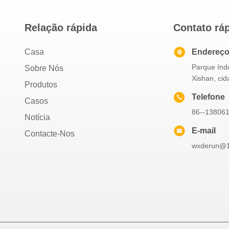
Relação rápida
Contato rá
Casa
Endereç
Parque Indu
Sobre Nós
Xishan, ci
Produtos
Telefone
Casos
86--13806
Notícia
E-mail
Contacte-Nos
wxderun@