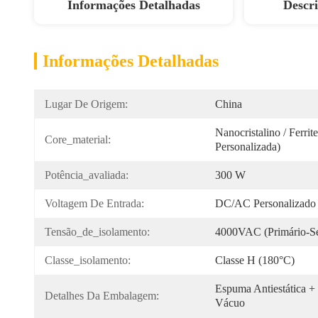
Informações Detalhadas
Descr
Informações Detalhadas
Lugar De Origem:
China
Nanocristalino / Ferrit
Core_material:
Personalizada)
Potência_avaliada:
300 W
Voltagem De Entrada:
DC/AC Personalizado
Tensão_de_isolamento:
4000VAC (primário-Se
Classe_isolamento:
Classe H (180°C)
Espuma Antiestática + 
Detalhes Da Embalagem:
Vácuo