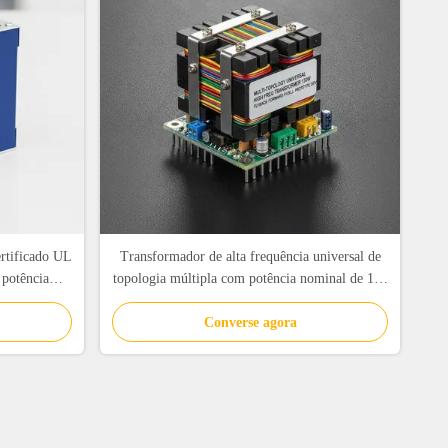
ertificado UL
Transformador de alta frequência universal de
 potência
topologia múltipla com potência nominal de 150
 de veículos
W e núcleo de ferrita PC40
Converse agora