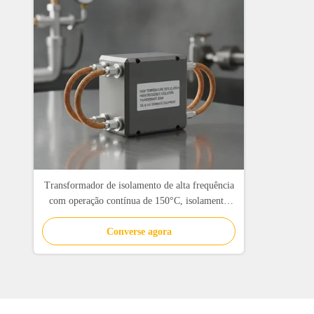
Transformador de isolamento de alta frequência
com operação contínua de 150°C, isolamento
classe H (180°C) e isolamento de 3000 VCA
para equipamentos de fundo de poço de petróleo
Converse agora
e gás