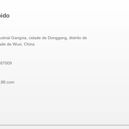
pido
o
strial Gangxia, cidade de Donggang, distrito de
dade de Wuxi, China
187009
188.com