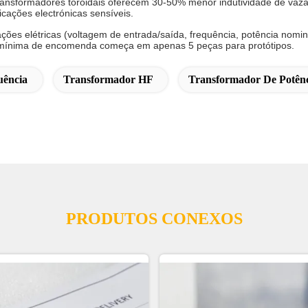
ransformadores toroidais oferecem 30-50% menor indutividade de va
icações electrónicas sensíveis.
ações elétricas (voltagem de entrada/saída, frequência, potência nomin
de mínima de encomenda começa em apenas 5 peças para protótipos.
uência
Transformador HF
Transformador De Potênc
PRODUTOS CONEXOS