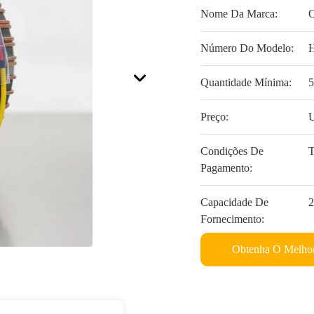
Nome Da Marca:
Número Do Modelo:
Quantidade Mínima:
5
Preço:
U
Condições De
T
Pagamento:
Capacidade De
2
Fornecimento:
Obtenha O Melhor