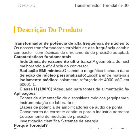
Destacar:
Transformador Toroidal de 3
Descrição Do Produto
Transformador de potência de alta frequência de núcleo t
Os nossos transformadores toroidais de alta frequência comb
compacto - com técnicas de enrolamento de precisão adaptada
Características fundamentais
Indutância de vazamento ultra-baixa:
A geometria do núcl
melhorando a eficiência do conversor.
Radiação EMI mínima:
O caminho magnético fechado da con
Seleção de núcleo personalizado:
Escolha entre materiais
Isolamento médico:
Isolamento reforçado de 4000 VAC ent
60601-1.
Classe H (180°C):
Adequado para fontes de alimentação fec
Aplicações
Fontes de alimentação de dispositivos médicos (equipament
Instrumentação de laboratório
Etapes de potência de amplificadores de áudio de ponta
Conversores de corrente contínua para a indústria aeroespa
Equipamento de medição de precisão
Investigação científica Sistemas de energia
Porquê Toroidal?