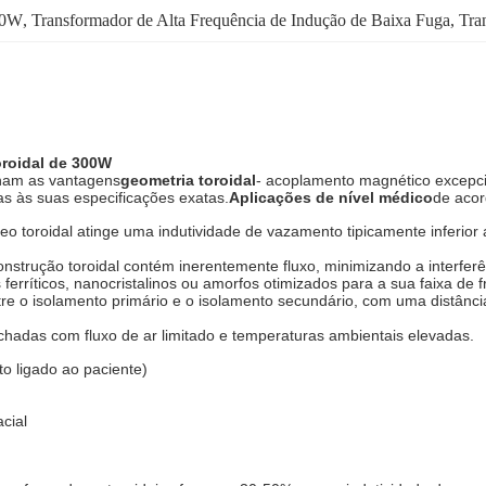
00W
, 
Transformador de Alta Frequência de Indução de Baixa Fuga
, 
Tra
oroidal de 300W
inam as vantagens
geometria toroidal
- acoplamento magnético excepci
s às suas especificações exatas.
Aplicações de nível médico
de acor
eo toroidal atinge uma indutividade de vazamento tipicamente inferior
strução toroidal contém inerentemente fluxo, minimizando a interferê
 ferríticos, nanocristalinos ou amorfos otimizados para a sua faixa de f
re o isolamento primário e o isolamento secundário, com uma distân
hadas com fluxo de ar limitado e temperaturas ambientais elevadas.
o ligado ao paciente)
cial