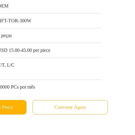
OEM
HFT-TOR-300W
 peças
SD 15.00-45.00 per piece
/T, L/C
0000 PCs por mês
 Preço
Converse Agora