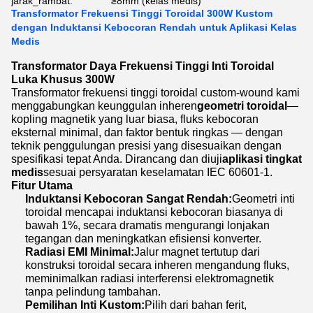
jarak_rambat:
≥8mm (kelas medis)
Transformator Frekuensi Tinggi Toroidal 300W Kustom
dengan Induktansi Kebocoran Rendah untuk Aplikasi Kelas
Medis
Transformator Daya Frekuensi Tinggi Inti Toroidal
Luka Khusus 300W
Transformator frekuensi tinggi toroidal custom-wound kami
menggabungkan keunggulan inheren
geometri toroidal
—
kopling magnetik yang luar biasa, fluks kebocoran
eksternal minimal, dan faktor bentuk ringkas — dengan
teknik penggulungan presisi yang disesuaikan dengan
spesifikasi tepat Anda. Dirancang dan diuji
aplikasi tingkat
medis
sesuai persyaratan keselamatan IEC 60601-1.
Fitur Utama
Induktansi Kebocoran Sangat Rendah:
Geometri inti
toroidal mencapai induktansi kebocoran biasanya di
bawah 1%, secara dramatis mengurangi lonjakan
tegangan dan meningkatkan efisiensi konverter.
Radiasi EMI Minimal:
Jalur magnet tertutup dari
konstruksi toroidal secara inheren mengandung fluks,
meminimalkan radiasi interferensi elektromagnetik
tanpa pelindung tambahan.
Pemilihan Inti Kustom:
Pilih dari bahan ferit,