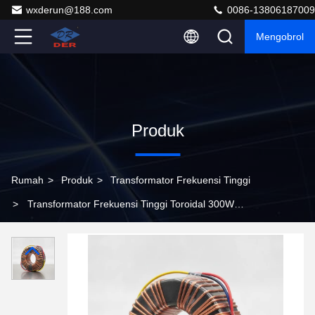
wxderun@188.com
0086-13806187009
Mengobrol
Produk
Rumah
>
Produk
>
Transformator Frekuensi Tinggi
>
Transformator Frekuensi Tinggi Toroidal 300W
Kustom dengan Induktansi Kebocoran Rendah untuk
Aplikasi Kelas Medis