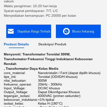
vakum
Waktu pengiriman: 10-20 hari kerja
Syarat-syarat pembayaran: T/T, L/C
Menyediakan kemampuan: PC 20000 per bulan
Dapatkan Harga Terbaik
Bicara Sekarang
Product Details
Deskripsi Produk
Menyoroti:
Transformator Toroidal 300W
,
Transformator Frekuensi Tinggi Induktansi Kebocoran
Rendah
,
Transformator Daya Kelas Medis
core_material:
Nanokristalin / Ferit (dapat dipilih khusus)
tipe_inti:
Toroidal (OD/ID/H khusus)
nilai_kekuatan:
300W
frekuensi_operasi:
20kHz - 300kHz
Input_Voltage:
DC/AC khusus
Output_Voltage:
Dapat Dikonfigurasi Khusus
tegangan_isolasi:
4000VAC (primer-sekunder)
kebocoran_induktansi:
<1% tipikal
isolasi_kelas:
Kelas H (180°C)