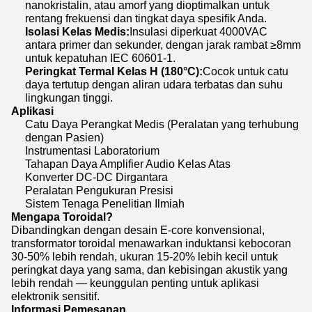
nanokristalin, atau amorf yang dioptimalkan untuk
rentang frekuensi dan tingkat daya spesifik Anda.
Isolasi Kelas Medis:
Insulasi diperkuat 4000VAC
antara primer dan sekunder, dengan jarak rambat ≥8mm
untuk kepatuhan IEC 60601-1.
Peringkat Termal Kelas H (180°C):
Cocok untuk catu
daya tertutup dengan aliran udara terbatas dan suhu
lingkungan tinggi.
Aplikasi
Catu Daya Perangkat Medis (Peralatan yang terhubung
dengan Pasien)
Instrumentasi Laboratorium
Tahapan Daya Amplifier Audio Kelas Atas
Konverter DC-DC Dirgantara
Peralatan Pengukuran Presisi
Sistem Tenaga Penelitian Ilmiah
Mengapa Toroidal?
Dibandingkan dengan desain E-core konvensional,
transformator toroidal menawarkan induktansi kebocoran
30-50% lebih rendah, ukuran 15-20% lebih kecil untuk
peringkat daya yang sama, dan kebisingan akustik yang
lebih rendah — keunggulan penting untuk aplikasi
elektronik sensitif.
Informasi Pemesanan