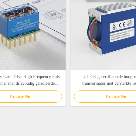
ry Gate Drive High Frequency Pulse
UL CE-gecertificeerde hoogfr
mer met drievoudig geïsoleerde
transformator met versterkte is
en ultra-lage koppelingskapaciteit
nominaal vermogen van 400 W voo
Praatje Nu
Praatje Nu