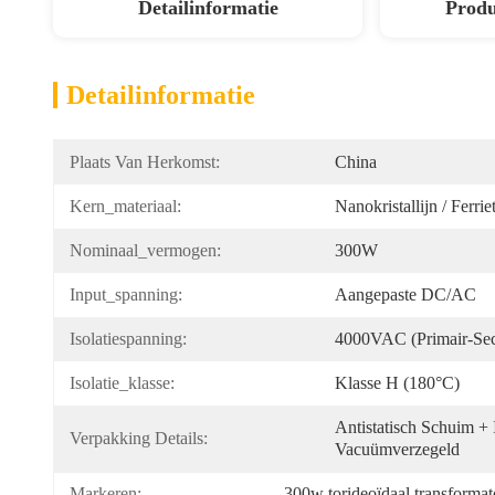
Detailinformatie
Produ
Detailinformatie
Plaats Van Herkomst:
China
Kern_materiaal:
Nanokristallijn / Ferri
Nominaal_vermogen:
300W
Input_spanning:
Aangepaste DC/AC
Isolatiespanning:
4000VAC (primair-Sec
Isolatie_klasse:
Klasse H (180°C)
Antistatisch Schuim + 
Verpakking Details:
Vacuümverzegeld
Markeren:
300w torideoïdaal transformat