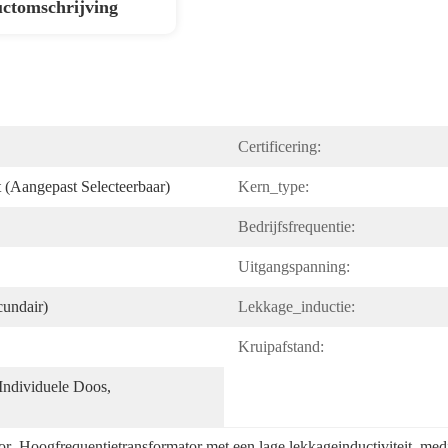
ctomschrijving
Certificering:
et (aangepast Selecteerbaar)
Kern_type:
Bedrijfsfrequentie:
Uitgangspanning:
undair)
Lekkage_inductie:
Kruipafstand:
Individuele Doos, 
or
, 
Hoogfrequentietransformator met een lage lekkageinductiviteit
, 
medi