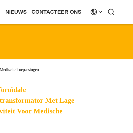
N
NIEUWS
CONTACTEER ONS
 Medische Toepassingen
oroïdale
transformator Met Lage
viteit Voor Medische