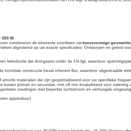
r 300 W
oren combineren de inherente voordelen van
torusvormige geometrie
ieken afgestemd op uw exacte specificaties. Ontworpen en getest voo
een lekinductie die doorgaans onder de 1% ligt, waardoor spanningspi
 toroïdale constructie bevat inherent flux, waardoor uitgestraalde el
ne of amorfe materialen die zijn geoptimaliseerd voor uw specifieke freq
ie tussen primair en secundair, met ≥8 mm kruipafstand voor naleving
 gesloten voedingen met beperkte luchtstroom en verhoogde omgevin
oten apparatuur)
rntransformatoren een 30-50% lagere lekinductie, 15-20% kleinere af