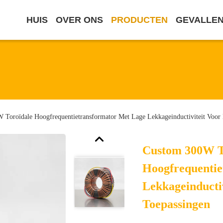
HUIS
OVER ONS
PRODUCTEN
GEVALLE
Toroïdale Hoogfrequentietransformator Met Lage Lekkageinductiviteit Voor
Custom 300W T
Hoogfrequentie
Lekkageinducti
Toepassingen