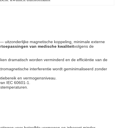
— uitzonderlijke magnetische koppeling, minimale externe
r
toepassingen van medische kwaliteit
volgens de
eken dramatisch worden verminderd en de efficiëntie van de
ektromagnetische interferentie wordt geminimaliseerd zonder
uentiebereik en vermogensniveau.
 van IEC 60601-1.
gstemperaturen.
metingen voor hetzelfde vermogen en inherent minder