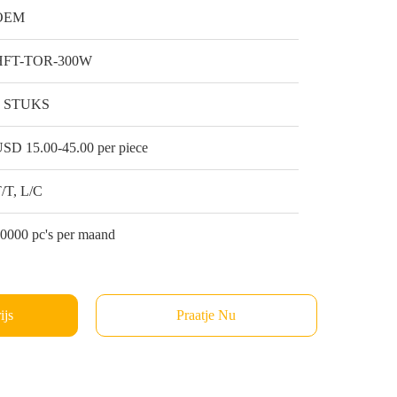
OEM
HFT-TOR-300W
5 STUKS
SD 15.00-45.00 per piece
/T, L/C
0000 pc's per maand
ijs
Praatje Nu