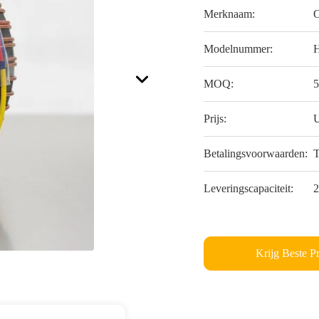
Merknaam:
Modelnummer:
MOQ:
Prijs:
U
Betalingsvoorwaarden:
T
Leveringscapaciteit:
2
Krijg Beste Pr