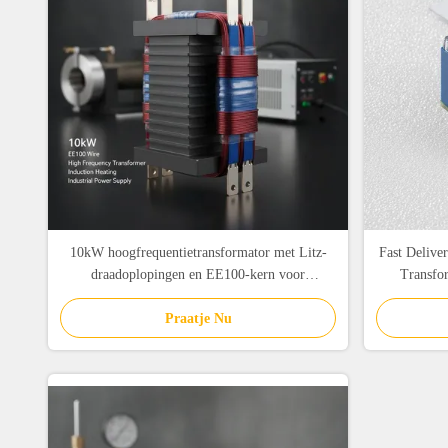
10kW hoogfrequentietransformator met Litz-
Fast Delive
draadoplopingen en EE100-kern voor
Transfor
industriële stroomvoorziening
uitgangen 
Praatje Nu