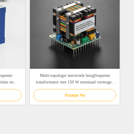
equente
Multi-topologie universele hoogfrequente
olatie en
transformator met 150 W nominaal vermogen
r EV-laders
en PC40 ferrietkern
Praatje Nu