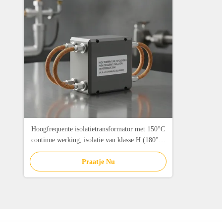
Hoogfrequente isolatietransformator met 150°C
continue werking, isolatie van klasse H (180°C)
en 3000VAC isolatie voor olie- en
gasputtoestellen
Praatje Nu