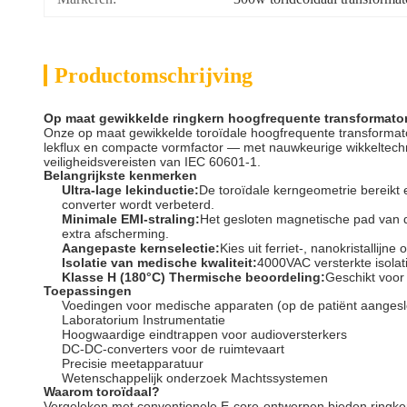
Productomschrijving
Op maat gewikkelde ringkern hoogfrequente transformato
Onze op maat gewikkelde toroïdale hoogfrequente transformat
lekflux en compacte vormfactor — met nauwkeurige wikkeltechn
veiligheidsvereisten van IEC 60601-1.
Belangrijkste kenmerken
Ultra-lage lekinductie:
De toroïdale kerngeometrie bereikt 
converter wordt verbeterd.
Minimale EMI-straling:
Het gesloten magnetische pad van de
extra afscherming.
Aangepaste kernselectie:
Kies uit ferriet-, nanokristallij
Isolatie van medische kwaliteit:
4000VAC versterkte isolat
Klasse H (180°C) Thermische beoordeling:
Geschikt voor
Toepassingen
Voedingen voor medische apparaten (op de patiënt aangesl
Laboratorium Instrumentatie
Hoogwaardige eindtrappen voor audioversterkers
DC-DC-converters voor de ruimtevaart
Precisie meetapparatuur
Wetenschappelijk onderzoek Machtssystemen
Waarom toroïdaal?
Vergeleken met conventionele E-core-ontwerpen bieden ringke