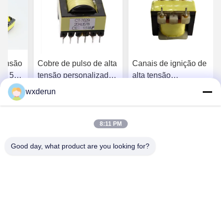
 tensão
Cobre de pulso de alta
Canais de ignição de
de 50
tensão personalizado
alta tensão
 a
para instrumentos
personalizáveis para
wxderun
neração
eletrónicos ou
transformadores
melhor
Obtenha o melhor
Obtenha o melhor
rica
transformadores de
eléctricos industriais
energia
8:11 PM
preço
preço
Good day, what product are you looking for?
Wuxi Derun Electron Co., Ltd
wxderun@188.com