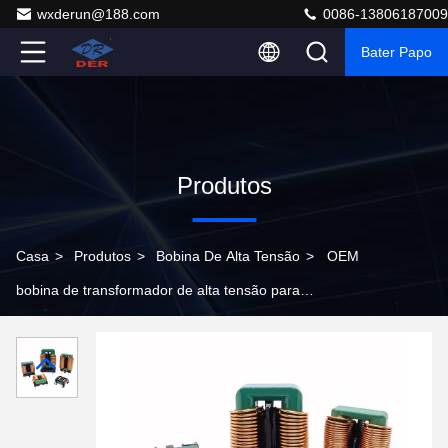
wxderun@188.com
0086-13806187009
Bater Papo
Produtos
Casa
>
Produtos
>
Bobina De Alta Tensão
>
OEM
bobina de transformador de alta tensão para
dispositivos elétricos Soluções de energia industrial