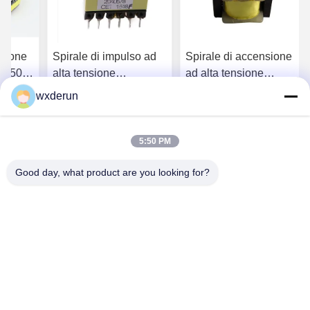
nsione
Spirale di impulso ad
Spirale di accensione
da 50
alta tensione
ad alta tensione
personalizzata per
personalizzabile per
wxderun
aria
strumenti elettronici o
trasformatori elettrici
igliore
Ottenga il migliore
Ottenga il migliore
trica
trasformatori di
industriali
potenza
5:50 PM
prezzo
prezzo
Good day, what product are you looking for?
Wuxi Derun Electron Co., Ltd
wxderun@188.com
0086-13806187009