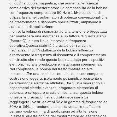
un'optima coppia magnetica, che aumenta l'efficienza
complessiva del trasformatore.La compatibilità della bobina
con frequenze comprese tra 50 Hz e 1 kHz consente di
utilizzarla sia nei trasformatori di potenza convenzionali che
nei trasformatori a risonanza specializzati., ampliando il
suo campo di applicazione.
Inoltre, la bobina di risonanza ad alta tensione è progettata
per mantenere una induttanza e un fattore di qualità stabili
(fattore Q) in tutto il suo intervallo di frequenza
operativa.Questa stabilità è cruciale per i circuiti di
risonanza, in cui l'induttanza della bobina influenza
direttamente la frequenza di risonanza e il comportamento
del circuito.che rende questa bobina adatta per dispositivi
elettronici ad alte prestazioni e installazioni sperimentali.
Nel complesso, la bobina del trasformatore ad alta
tensione offre una combinazione di dimensioni compatte,
costruzione leggera, isolamento poliamidico resistente e
caratteristiche elettriche affidabili.Che tu stia lavorando su
esperimenti elettrici avanzati, progettare elettronica di
potenza, o sviluppare circuiti di risonanza, questa bobina
fornisce le prestazioni e la durata necessaria per
raggiungere i vostri obiettivi.5A e la gamma di frequenze da
50Hz a 1kHz lo rendono una scelta versatile e affidabile
per una vasta gamma di applicazioni ad alta tensione.
In sintesi, questa bobina del trasformatore ad alta tensione,