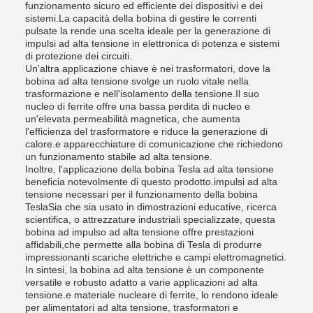
funzionamento sicuro ed efficiente dei dispositivi e dei
sistemi.La capacità della bobina di gestire le correnti
pulsate la rende una scelta ideale per la generazione di
impulsi ad alta tensione in elettronica di potenza e sistemi
di protezione dei circuiti.
Un'altra applicazione chiave è nei trasformatori, dove la
bobina ad alta tensione svolge un ruolo vitale nella
trasformazione e nell'isolamento della tensione.Il suo
nucleo di ferrite offre una bassa perdita di nucleo e
un'elevata permeabilità magnetica, che aumenta
l'efficienza del trasformatore e riduce la generazione di
calore.e apparecchiature di comunicazione che richiedono
un funzionamento stabile ad alta tensione.
Inoltre, l'applicazione della bobina Tesla ad alta tensione
beneficia notevolmente di questo prodotto.impulsi ad alta
tensione necessari per il funzionamento della bobina
TeslaSia che sia usato in dimostrazioni educative, ricerca
scientifica, o attrezzature industriali specializzate, questa
bobina ad impulso ad alta tensione offre prestazioni
affidabili,che permette alla bobina di Tesla di produrre
impressionanti scariche elettriche e campi elettromagnetici.
In sintesi, la bobina ad alta tensione è un componente
versatile e robusto adatto a varie applicazioni ad alta
tensione.e materiale nucleare di ferrite, lo rendono ideale
per alimentatori ad alta tensione, trasformatori e