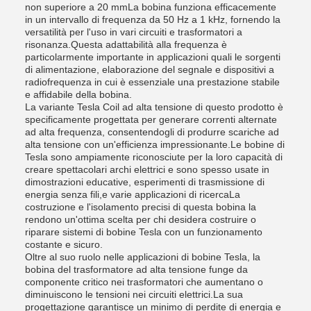
non superiore a 20 mmLa bobina funziona efficacemente
in un intervallo di frequenza da 50 Hz a 1 kHz, fornendo la
versatilità per l'uso in vari circuiti e trasformatori a
risonanza.Questa adattabilità alla frequenza è
particolarmente importante in applicazioni quali le sorgenti
di alimentazione, elaborazione del segnale e dispositivi a
radiofrequenza in cui è essenziale una prestazione stabile
e affidabile della bobina.
La variante Tesla Coil ad alta tensione di questo prodotto è
specificamente progettata per generare correnti alternate
ad alta frequenza, consentendogli di produrre scariche ad
alta tensione con un'efficienza impressionante.Le bobine di
Tesla sono ampiamente riconosciute per la loro capacità di
creare spettacolari archi elettrici e sono spesso usate in
dimostrazioni educative, esperimenti di trasmissione di
energia senza fili,e varie applicazioni di ricercaLa
costruzione e l'isolamento precisi di questa bobina la
rendono un'ottima scelta per chi desidera costruire o
riparare sistemi di bobine Tesla con un funzionamento
costante e sicuro.
Oltre al suo ruolo nelle applicazioni di bobine Tesla, la
bobina del trasformatore ad alta tensione funge da
componente critico nei trasformatori che aumentano o
diminuiscono le tensioni nei circuiti elettrici.La sua
progettazione garantisce un minimo di perdite di energia e