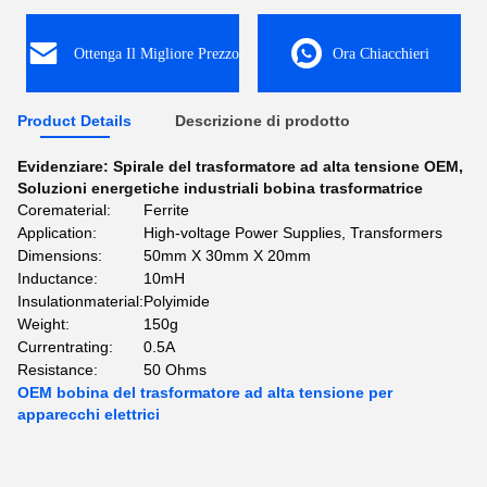
Ottenga Il Migliore Prezzo
Ora Chiacchieri
Product Details
Descrizione di prodotto
Evidenziare:
Spirale del trasformatore ad alta tensione OEM
,
Soluzioni energetiche industriali bobina trasformatrice
Corematerial:
Ferrite
Application:
High-voltage Power Supplies, Transformers
Dimensions:
50mm X 30mm X 20mm
Inductance:
10mH
Insulationmaterial:
Polyimide
Weight:
150g
Currentrating:
0.5A
Resistance:
50 Ohms
OEM bobina del trasformatore ad alta tensione per
apparecchi elettrici