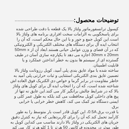
توضیحات محصول:
کپسول ترانسفورماتور ولتاژ بالا یک قطعه با دقت طراحی شده
برای پاسخگویی به الزامات سخت افزاری برنامه های ولتاژ بالا
است.این کویل جمع و جور و با این حال محکم است، که آن را
انتخاب ایده آل برای دستگاه های مختلف الکتریکی و الکترونیکی
که در آن فضای و وزن عوامل حیاتی هستند.ابعاد آن از 50mm x
30mm x 20mm اجازه می دهد تا یکپارچه سازی آسان در طیف
گسترده ای از سیستم ها بدون به خطر انداختن عملکرد و یا
قابلیت اطمینان.
ساخته شده با مواد عایق بندی پلی آمید، کویل رزونانت ولتاژ بالا
تضمین عایق بندی الکتریکی استثنایی و ثبات حرارتی.پلی آمید به
خاطر مقاومت در برابر گرما و خواص دی الکتریک فوق العاده اش
شناخته شده است، که آن را انتخاب ایده آل برای کویل های ولتاژ
بالا که در شرایط چالش برانگیز کار می کنند.این عایق نه تنها از
پیچ های داخلی کویل محافظت می کند بلکه به طول عمر کلی و
ایمنی دستگاه نیز کمک می کند، کاهش خطر خرابی یا خرابی
برق.
با قدرت برق 0.5A، این کویل قادر است بار متوسط را به طور
کارآمد تحمل کند.که آن را برای کاربردهایی که نیاز به کنترل دقیق
جریان های الکتریکی در ولتاژ بالا دارند مناسب می کنداین کویل به
طور موثر در محدوده فرکانس 50 هرتز تا 1 کلو هرتز کار می کند