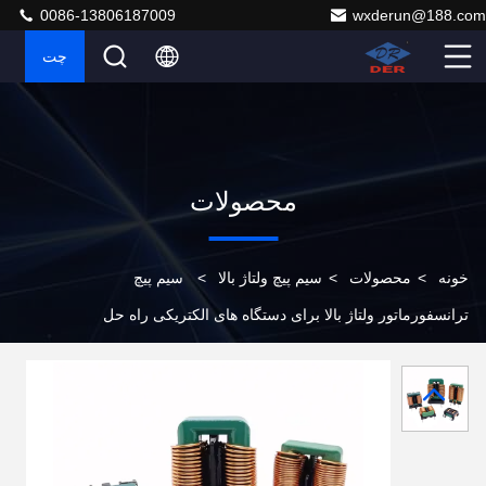
0086-13806187009
wxderun@188.com
چت
محصولات
خونه
>
محصولات
>
سیم پیچ ولتاژ بالا
>
سیم پیچ
ترانسفورماتور ولتاژ بالا برای دستگاه های الکتریکی راه حل
های برق صنعتی