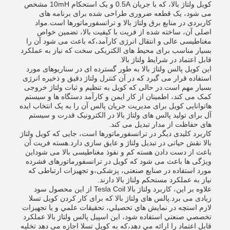
کویل ولتاژ بالا، که با جریان 0.5A و یک استحکام 10mH مشخص
می شود، یک قطعه ضروری طراحی شده برای برنامه های
کاربردی در منابع برق ولتاژ بالا و ترانسفورماتورها است.مواد
اصلی آن، ساخته شده از فریت با کیفیت بالا، تضمین خواص
مغناطیسی عالی و انتقال انرژی کارآمد،که باعث می شود آن را
بسیار مناسب برای محیط های الکتریکی سخت که نیاز به عملکرد
قابل اعتماد در شرایط ولتاژ بالا.
این کویل پالس ولتاژ بالا به طور گسترده ای در سناریوهای مورد
استفاده قرار می گیرد که در آن کنترل ولتاژ دقیق و ذخیره انرژی
بسیار مهم است.در حالی که کویل به تنظیم و ثبات ولتاژ خروجی
کمک می کند، اطمینان از کار ایمن و کارآمد دستگاه ها و سیستم
هاتوانایی کویل برای مدیریت جریان پالس آن را به یک انتخاب ایده
آل برای تولید پالس های ولتاژ بالا در الکترونیک قدرت و سیستم
های حفاظت از مدار تبدیل می کند.
کاربرد کلیدی دیگر در ترانسفورماتورها است، جایی که کویل ولتاژ
بالا نقش حیاتی در تبدیل ولتاژ و عایق سازی دارد.هسته فریت آن
باعث از دست دادن هسته کم و نفوذ مغناطیسی بالا می شوداین
ویژگی ها باعث می شود که کویل در ترانسفورماتورهای فشرده
مورد استفاده در صنایع صنعتی، پزشکی،و تجهیزات ارتباطی که
نیاز به عملکرد مستحکم ولتاژ بالا دارند.
علاوه بر این، کاربرد ولتاژ بالا Tesla Coil از این محصول سود
زیادی می برد.پالس های ولتاژ بالا که برای کار کردن کویل تسلا
لازم استچه در نمايش هاي تحصيلي، تحقيقات علمي و يا تجهیزات
تخصصي صنعتي استفاده شود، اين اسپيل پالس ولتاژ بالا عملکرد
قابل اعتماد را ارائه مي دهد،که به کویل تسلا اجازه می دهد تخلیه