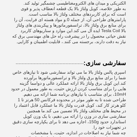
الکتریکی و میدان های الکترومغناطیسی چشمگیر تولید کند.
به طور خلاصه، کویل ولتاژ بالا یک قطعه انعطاف پذیر و قوی
است که برای کاربردهای مختلف ولتاژ بالا مناسب است.
پارامترهای طراحی آن، از جمله 0.و مواد هسته ای فرایت، آن را
برای منابع برق ولتاژ بالا، ترانسفورماتورها و پیکربندی های ولتاژ
بالا Tesla Coil ایده آل می کند.این موارد و سناریوهای کاربرد
نقش حیاتی محصول را در پیشرفت راه حل های مهندسی برق که
نیاز به دقت دارند، برجسته می کنند.، قابلیت اطمینان و کارایی.
سفارشی سازی:
اسپری پالس ولتاژ بالا ما می تواند سفارشی شود تا نیازهای خاص
شما را برای منابع برق ولتاژ بالا و ترانسفورماتورها برآورده
کند.این کویل برق ولتاژ بالا ارائه عملکرد عالی و دوامما گزینه
هایی را برای متناسب کردن ارزش حثیت، به طور معمول در حدود
10mH، برای متناسب با نیازهای برنامه شما ارائه می دهیم.
طراحی شده تا به طور موثر در محدوده فرکانس 50 هرتز تا 1
کلو هرتز کار کند، کویل قدرت ولتاژ بالا ما عملکرد قابل اعتماد را
در محیط های مختلف ولتاژ بالا تضمین می کند.ما همچنین
سفارشی سازی در وزن را ارائه می دهیم، با یک وزن کویل
استاندارد حدود 150g، اجازه می دهد تا برای یکپارچه سازی دقیق
در تجهیزات خود را.
چه شما نیاز به اصلاحات در اندازه، حثیت، یا مشخصات