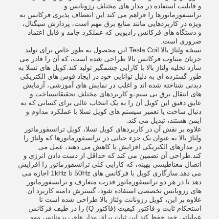
و قابلیت استفاده در مدار های مختلف رزونانس و
ترانسفورماتورها را فراهم می کند.این انعطاف پذیری فرکانس به
ویژه در کاربردهایی مانند منابع برق مهم است، پردازش سیگنال،
و دستگاه های فرکانس رادیویی که عملکرد جامد و قابل اعتماد
ضروری است.
نسخه ولتاژ بالا Tesla Coil این محصول به طور خاص برای تولید
جریان متناوب فرکانس بالا طراحی شده است، که آن را قادر می
سازد تخلیه ولتاژ بالا با کارایی چشمگیر تولید کند.کویل های تسلا به
طور گسترده ای به دلیل توانایی خود در ایجاد قوس های الکتریکی
دیدنی شناخته شده اند و اغلب در نمایش های آموزشی، آزمایش
های انتقال برق بی سیم،و کاربردهای مختلف تحقیقاتیساخت و
عایق دقیق این کویل آن را به یک انتخاب عالی برای کسانی که به
دنبال ساخت یا تعمیر سیستم های کویل تسلا با عملکرد مداوم و
ایمن هستند، تبدیل می کند.
علاوه بر نقش آن در کاربردهای کویل تسلا، کویل ترانسفورماتور
ولتاژ بالا به عنوان یک جزء حیاتی در ترانسفورماتورها که ولتاژ را
در مدارهای الکتریکی افزایش یا کاهش می دهند، عمل می
کند.طراحی آن تضمین می کند که حداقل از دست دادن انرژی و
اتصال مغناطیسی بهینه، که کارایی کلی ترانسفورماتور را افزایش
می دهد.سازگاری کویل با فرکانس های 50Hz تا 1kHz اجازه می
دهد تا در هر دو ترانسفورماتور قدرت متعارف و ترانسفورماتور
های رزونانس تخصصی استفاده شود، گسترش دامنه کاربرد آن.
علاوه بر این، کویل رزونانت ولتاژ بالا طراحی شده است تا
استحکام ثابت و فاکتور کیفیت (فاکتور Q) را در طیف فرکانس
عملیاتی خود حفظ کند.اين ثبات براي مدار هاي ريزونانس مهم