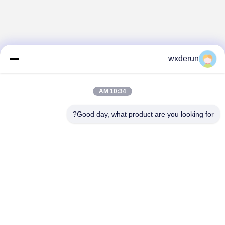
wxderun
10:34 AM
Good day, what product are you looking for?
Wuxi Derun Electron Co., Ltd
wxderun@188.com
0086-13806187009
پارک صنعتی Gangxia، شهر Donggang، منطقه Xishan، شهر
Wuxi، چین