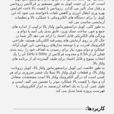
است، که در آن حثیت کویل به طور مستقیم بر فرکانس رزونانس
و رفتار مدار تأثیر می گذارد. رزونانس با کیفیت بالا باعث افزایش
بهره وری انتقال انرژی و کاهش تلفات ناخواسته می شود.که این
کویل را برای دستگاه های الکترونیکی با عملکرد بالا و تنظیمات
آزمایشی مناسب می کند.
به طور کلی، کویل ترانسفورماتور ولتاژ بالا ترکیبی از اندازه های
جمع و جور، ساخت سبک وزن، عایق بندی پلی آمید با دوام و
ویژگی های الکتریکی قابل اعتماد را ارائه می دهد.اگر شما در
حال کار بر روی آزمایش های پیشرفته الکتریکی هستید، طراحي
الکترونيک قدرت، و يا توسعه مدارهای رزونانس، این کویل ارائه
عملکرد و دوام مورد نیاز برای رسیدن به اهداف خود را. رتبه بندی
فعلی آن از 0.5A و محدوده فرکانس از 50Hz تا 1kHz آن را یک
انتخاب متنوع و قابل اعتماد برای طیف گسترده ای از برنامه های
ولتاژ بالا.
به طور خلاصه، این کویل ترانسفورماتور ولتاژ بالا، کویل رزونانت
ولتاژ بالا، و قطعات کویل ولتاژ بالا تِسلا یک عنصر ضروری برای هر
کسی است که درگیر الکترونیک ولتاژ بالا است.مشخصات متعادل
آن و مواد با کیفیت بالا عملکرد موثر را تضمین می کنند، ایمنی و
طول عمر، آن را به یک اضافه ارزشمند به ابزار الکترونیکی یا
فهرست پروژه شما تبدیل می کند.
کاربردها: