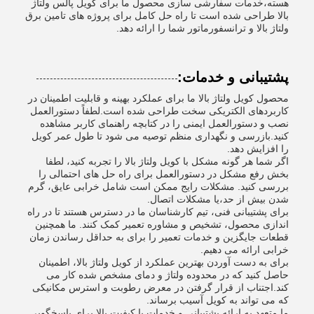
هسته،خدمات سفارشی سازی محصول ما برای کویل پالس ولتاژ
بالا طراحی شده است تا راه حل کامل برای پروژه های تامین برق
ولتاژ بالا و ترانسفورماتور شما را ارائه دهد.
پشتیبانی و خدمات:
محصول کویل ولتاژ بالا ما برای عملکرد بهینه و قابلیت اطمینان در
کاربردهای الکتریکی سخت طراحی شده است.لطفاً دستورالعمل
نصب و دستورالعمل ایمنی را در کتابچه راهنمای کاربر مشاهده
کنید.بازرسی و نگهداری منظم توصیه می شود تا طول عمر کویل
را افزایش دهد.
اگر شما هر گونه مشکل با کویل ولتاژ بالا را تجربه کنید، لطفا
بخش رفع مشکل در دستورالعمل برای راه حل های احتمالی را
بررسی کنید. مشکلات رایج ممکن است شامل خرابی عایق، گرم
شدن بیش از حد،یا مشکلات اتصال.
برای پشتیبانی فنی، تیم کارشناسان ما در دسترس هستند تا در راه
اندازی محصول، تشخیص و مشاوره تعمیر کمک کنند. ما همچنین
قطعات جایگزین و خدمات تعمیر را برای به حداقل رساندن زمان
خرابی ارائه می دهیم.
برای به دست آوردن بهترین عملکرد از کویل ولتاژ بالا، اطمینان
حاصل کنید که در محدوده ولتاژ و دمای مشخص شده کار می
کند.اجتناب از قرار گرفتن در معرض رطوبت و استرس مکانیکی
که می تواند به کویل آسیب برساند.
ما متعهد به ارائه پشتیبانی و خدمات با کیفیت بالا برای پاسخگویی