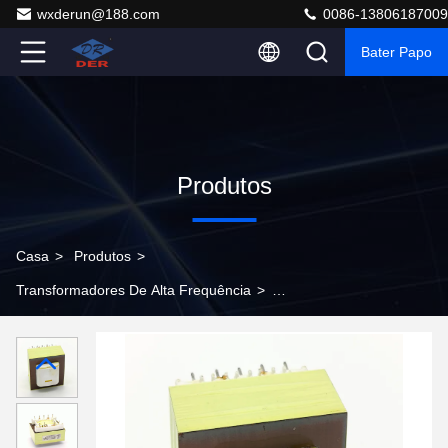
wxderun@188.com
0086-13806187009
Bater Papo
Produtos
Casa
>
Produtos
>
Transformadores De Alta Frequência
>
Transformadores de alta frequência OEM para energia
eletrônica e conversão de energia