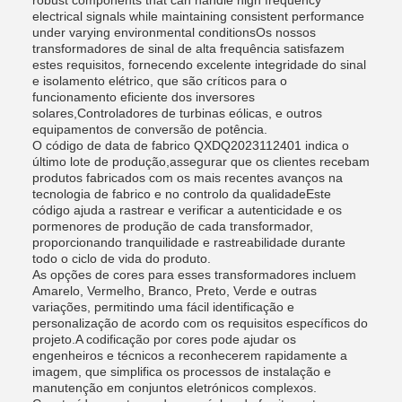
robust components that can handle high frequency
electrical signals while maintaining consistent performance
under varying environmental conditionsOs nossos
transformadores de sinal de alta frequência satisfazem
estes requisitos, fornecendo excelente integridade do sinal
e isolamento elétrico, que são críticos para o
funcionamento eficiente dos inversores
solares,Controladores de turbinas eólicas, e outros
equipamentos de conversão de potência.
O código de data de fabrico QXDQ2023112401 indica o
último lote de produção,assegurar que os clientes recebam
produtos fabricados com os mais recentes avanços na
tecnologia de fabrico e no controlo da qualidadeEste
código ajuda a rastrear e verificar a autenticidade e os
pormenores de produção de cada transformador,
proporcionando tranquilidade e rastreabilidade durante
todo o ciclo de vida do produto.
As opções de cores para esses transformadores incluem
Amarelo, Vermelho, Branco, Preto, Verde e outras
variações, permitindo uma fácil identificação e
personalização de acordo com os requisitos específicos do
projeto.A codificação por cores pode ajudar os
engenheiros e técnicos a reconhecerem rapidamente a
imagem, que simplifica os processos de instalação e
manutenção em conjuntos eletrónicos complexos.