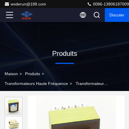
wxderun@188.com
0086-13806187009
Discuter
Produits
Maison
>
Produits
>
Transformateurs Haute Fréquence
>
Transformateurs
haute fréquence OEM pour l'électronique de puissance
et la conversion d'énergie