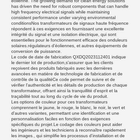
éolienne. The growing demand for clean energy solutions
has driven the need for robust components that can handle
high frequency electrical signals while maintaining
consistent performance under varying environmental
conditionsNos transformateurs de signaux haute fréquence
répondent à ces exigences en fournissant une excellente
intégrité du signal et une isolation électrique, qui sont
essentielles pour le fonctionnement efficace des onduleurs
solaires.régulateurs d'éoliennes, et autres équipements de
conversion de puissance.
Le code de date de fabrication QXDQ2023112401 indique
le dernier lot de production,s'assurer que les clients
reçoivent des produits fabriqués avec les dernières
avancées en matière de technologie de fabrication et de
contrôle de la qualitéCe code permet de suivre et de
vérifier l'authenticité et les détails de production de chaque
transformateur, offrant ainsi la tranquillité d'esprit et la
traçabilité tout au long du cycle de vie du produit.
Les options de couleur pour ces transformateurs
comprennent le jaune, le rouge, le blanc, le noir, le vert et
d'autres variantes, permettant une identification et une
personnalisation faciles en fonction des exigences
spécifiques du projet.Le codage des couleurs peut aider
les ingénieurs et les techniciens à reconnaître rapidement
les images., qui simplifie les processus d'installation et de