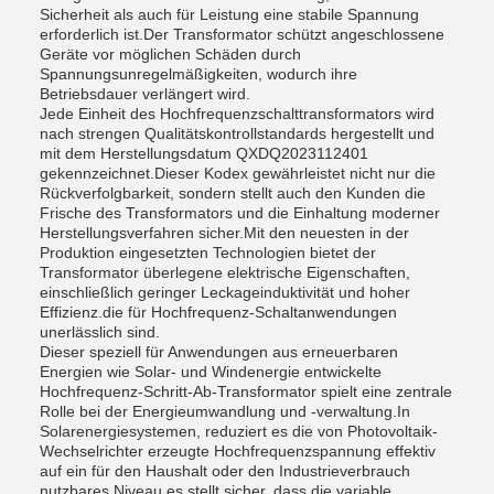
Sicherheit als auch für Leistung eine stabile Spannung
erforderlich ist.Der Transformator schützt angeschlossene
Geräte vor möglichen Schäden durch
Spannungsunregelmäßigkeiten, wodurch ihre
Betriebsdauer verlängert wird.
Jede Einheit des Hochfrequenzschalttransformators wird
nach strengen Qualitätskontrollstandards hergestellt und
mit dem Herstellungsdatum QXDQ2023112401
gekennzeichnet.Dieser Kodex gewährleistet nicht nur die
Rückverfolgbarkeit, sondern stellt auch den Kunden die
Frische des Transformators und die Einhaltung moderner
Herstellungsverfahren sicher.Mit den neuesten in der
Produktion eingesetzten Technologien bietet der
Transformator überlegene elektrische Eigenschaften,
einschließlich geringer Leckageinduktivität und hoher
Effizienz.die für Hochfrequenz-Schaltanwendungen
unerlässlich sind.
Dieser speziell für Anwendungen aus erneuerbaren
Energien wie Solar- und Windenergie entwickelte
Hochfrequenz-Schritt-Ab-Transformator spielt eine zentrale
Rolle bei der Energieumwandlung und -verwaltung.In
Solarenergiesystemen, reduziert es die von Photovoltaik-
Wechselrichter erzeugte Hochfrequenzspannung effektiv
auf ein für den Haushalt oder den Industrieverbrauch
nutzbares Niveau.es stellt sicher, dass die variable