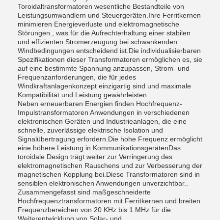
Toroidaltransformatoren wesentliche Bestandteile von
Leistungsumwandlern und Steuergeräten.Ihre Ferritkernen
minimieren Energieverluste und elektromagnetische
Störungen., was für die Aufrechterhaltung einer stabilen
und effizienten Stromerzeugung bei schwankenden
Windbedingungen entscheidend ist.Die individualisierbaren
Spezifikationen dieser Transformatoren ermöglichen es, sie
auf eine bestimmte Spannung anzupassen, Strom- und
Frequenzanforderungen, die für jedes
Windkraftanlagenkonzept einzigartig sind und maximale
Kompatibilität und Leistung gewährleisten.
Neben erneuerbaren Energien finden Hochfrequenz-
Impulstransformatoren Anwendungen in verschiedenen
elektronischen Geräten und Industrieanlagen, die eine
schnelle, zuverlässige elektrische Isolation und
Signalübertragung erfordern.Die hohe Frequenz ermöglicht
eine höhere Leistung in KommunikationsgerätenDas
toroidale Design trägt weiter zur Verringerung des
elektromagnetischen Rauschens und zur Verbesserung der
magnetischen Kopplung bei.Diese Transformatoren sind in
sensiblen elektronischen Anwendungen unverzichtbar..
Zusammengefasst sind maßgeschneiderte
Hochfrequenztransformatoren mit Ferritkernen und breiten
Frequenzbereichen von 20 KHz bis 1 MHz für die
Weiterentwicklung von Solar- und