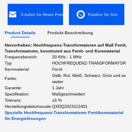
Erhalten Sie Besten Preis
Plaudern Sie Jetzt
Product Details
Produkt-Beschreibung
Hervorheben:
Hochfrequenz-Transformatoren auf Maß Ferrit
,
Transformatoren
,
konstruiert aus Ferrit- und Korematerial
Frequenzbereich:
20 KHz - 1 MHz
Typ:
HOCHFREQUENZ-TRANSFORMATOR
Kernmaterial:
Ferrit
Gelb, Rot, Weiß, Schwarz, Grün und so
Farbe:
weiter
Garantie:
1 Jahr
Spezifikation:
Maßgeschneidert
Toleranz:
±5 %
Herstellungsdatumscode:
QXDQ2023112401
Spezielle Hochfrequenz-Transformatoren Ferritkorematerial
für Energielösungen