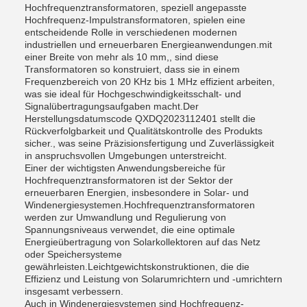
Hochfrequenztransformatoren, speziell angepasste
Hochfrequenz-Impulstransformatoren, spielen eine
entscheidende Rolle in verschiedenen modernen
industriellen und erneuerbaren Energieanwendungen.mit
einer Breite von mehr als 10 mm,, sind diese
Transformatoren so konstruiert, dass sie in einem
Frequenzbereich von 20 KHz bis 1 MHz effizient arbeiten,
was sie ideal für Hochgeschwindigkeitsschalt- und
Signalübertragungsaufgaben macht.Der
Herstellungsdatumscode QXDQ2023112401 stellt die
Rückverfolgbarkeit und Qualitätskontrolle des Produkts
sicher., was seine Präzisionsfertigung und Zuverlässigkeit
in anspruchsvollen Umgebungen unterstreicht.
Einer der wichtigsten Anwendungsbereiche für
Hochfrequenztransformatoren ist der Sektor der
erneuerbaren Energien, insbesondere in Solar- und
Windenergiesystemen.Hochfrequenztransformatoren
werden zur Umwandlung und Regulierung von
Spannungsniveaus verwendet, die eine optimale
Energieübertragung von Solarkollektoren auf das Netz
oder Speichersysteme
gewährleisten.Leichtgewichtskonstruktionen, die die
Effizienz und Leistung von Solarumrichtern und -umrichtern
insgesamt verbessern.
Auch in Windenergiesystemen sind Hochfrequenz-