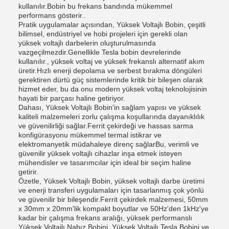
kullanılır.Bobin bu frekans bandında mükemmel
performans gösterir..
Pratik uygulamalar açısından, Yüksek Voltajlı Bobin, çeşitli
bilimsel, endüstriyel ve hobi projeleri için gerekli olan
yüksek voltajlı darbelerin oluşturulmasında
vazgeçilmezdir.Genellikle Tesla bobin devrelerinde
kullanılır., yüksek voltaj ve yüksek frekanslı alternatif akım
üretir.Hızlı enerji depolama ve serbest bırakma döngüleri
gerektiren dürtü güç sistemlerinde kritik bir bileşen olarak
hizmet eder, bu da onu modern yüksek voltaj teknolojisinin
hayati bir parçası haline getiriyor.
Dahası, Yüksek Voltajlı Bobin'in sağlam yapısı ve yüksek
kaliteli malzemeleri zorlu çalışma koşullarında dayanıklılık
ve güvenilirliği sağlar.Ferrit çekirdeği ve hassas sarma
konfigürasyonu mükemmel termal istikrar ve
elektromanyetik müdahaleye direnç sağlarBu, verimli ve
güvenilir yüksek voltajlı cihazlar inşa etmek isteyen
mühendisler ve tasarımcılar için ideal bir seçim haline
getirir.
Özetle, Yüksek Voltajlı Bobin, yüksek voltajlı darbe üretimi
ve enerji transferi uygulamaları için tasarlanmış çok yönlü
ve güvenilir bir bileşendir.Ferrit çekirdek malzemesi, 50mm
x 30mm x 20mm'lik kompakt boyutlar ve 50Hz'den 1kHz'ye
kadar bir çalışma frekans aralığı, yüksek performanslı
Yüksek Voltajlı Nabız Bobini, Yüksek Voltajlı Tesla Bobini,ve