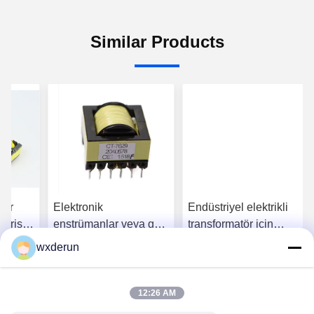
Similar Products
gar
Elektronik
Endüstriyel elektrikli
strisi
enstrümanlar veya güç
transformatör için
den
transformatörü için
özelleştirilebilir yüksek
wxderun
oltaj
özel yüksek voltajlı
voltajlı ateşleme
tı Alın
En İyi Fiyatı Alın
En İyi Fiyatı Alın
patlama bobini
bobinleri
12:26 AM