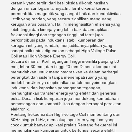
keramik yang terdiri dari besi oksida dikombinasikan
dengan unsur logam lainnya.Inti ferrit dikenal karena
permeabilitas magnetik yang sangat baik dan konduktivitas
listrik yang rendah, yang secara signifikan mengurangi
kerugian arus pusaran. Hal ini menghasilkan efisiensi yang
lebih tinggi dan kinerja yang lebih baik dalam aplikasi
frekuensi tinggi dan tegangan tinggi.Inti ferrit juga
berkontribusi pada induktansi stabil kumparan dan
kerugian inti yang rendah, menjadikannya pilihan yang
sangat baik untuk digunakan sebagai High Voltage Pulse
Coil atau High Voltage Energy Coil.
Secara dimensi, Koil Tegangan Tinggi memiliki panjang 50
mm, lebar 30 mm, dan tinggi 20 mm.Dimensi kompak ini
memudahkan untuk mengintegrasikan ke dalam berbagai
perangkat dan sistem tanpa menempati ruang yang
berlebihanUkurnya dioptimalkan untuk menyeimbangkan
induktansi dan kapasitas penanganan tegangan,
memungkinkan transfer energi yang efektif dan generasi
pulsa.Desain fisik kumparan juga mendukung kemudahan
pemasangan dan kompatibilitas dengan berbagai perakitan
elektronik.
Rentang frekuensi dari High-voltage Coil membentang dari
50Hz hingga 1kHz, mencakup spektrum yang luas yang
cocok untuk banyak aplikasi praktis.Rentang frekuensi ini
memungkinkan kumparan untuk berfungsi secara efektif