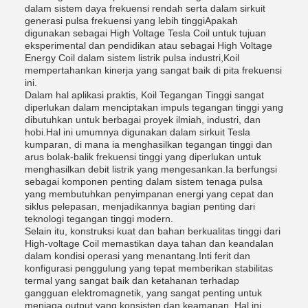
dalam sistem daya frekuensi rendah serta dalam sirkuit
generasi pulsa frekuensi yang lebih tinggiApakah
digunakan sebagai High Voltage Tesla Coil untuk tujuan
eksperimental dan pendidikan atau sebagai High Voltage
Energy Coil dalam sistem listrik pulsa industri,Koil
mempertahankan kinerja yang sangat baik di pita frekuensi
ini.
Dalam hal aplikasi praktis, Koil Tegangan Tinggi sangat
diperlukan dalam menciptakan impuls tegangan tinggi yang
dibutuhkan untuk berbagai proyek ilmiah, industri, dan
hobi.Hal ini umumnya digunakan dalam sirkuit Tesla
kumparan, di mana ia menghasilkan tegangan tinggi dan
arus bolak-balik frekuensi tinggi yang diperlukan untuk
menghasilkan debit listrik yang mengesankan.Ia berfungsi
sebagai komponen penting dalam sistem tenaga pulsa
yang membutuhkan penyimpanan energi yang cepat dan
siklus pelepasan, menjadikannya bagian penting dari
teknologi tegangan tinggi modern.
Selain itu, konstruksi kuat dan bahan berkualitas tinggi dari
High-voltage Coil memastikan daya tahan dan keandalan
dalam kondisi operasi yang menantang.Inti ferit dan
konfigurasi penggulung yang tepat memberikan stabilitas
termal yang sangat baik dan ketahanan terhadap
gangguan elektromagnetik, yang sangat penting untuk
menjaga output yang konsisten dan keamanan. Hal ini