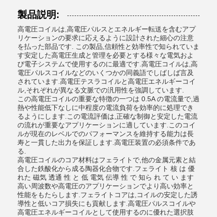
製品説明:
高電圧コイルは,高電圧パルスとエネルギー転送を含むアプ
リケーションの要求に応えるように設計された細心の注意
を払った部品です. この製品,信頼性と効率性で知られていま
す安定した高電圧生成と管理を必要とする様々な電気およ
び電子システムで使用するのに最適です.高電圧コイルは,高
電圧パルスコイルなどのいくつかの同義語でしばしば言及
されています.高電圧テスラコイルと高電圧エネルギーコイ
ル,それぞれが異なる文脈での汎用性を強調しています.
この高電圧コイルの重要な特徴の一つは 0.5A の電流量で,過
熱や性能低下なしに中程度の電流負荷を効率的に処理でき
るようにします.この電流評価は,正確な制御と安定した電流
の流れが重要なアプリケーションに適しています.このコイ
ルが現在のレベルでのパフォーマンスを維持する能力は長
寿と一貫した出力を保証します.高電圧装置の必須条件であ
る.
高電圧コイルのコア材料はフェライトで,他の金属元素と結
合した鉄酸化から成る陶器化合物です.フェライト 核 は 優
れた 磁気 透通 性 と 低 電気 伝導 性 で 知ら れ て い ます
高い周波数や高電圧のアプリケーションでより高い効率と
性能をもたらします.フェライトコアは,コイルの安定した誘
導性と低いコア損失にも貢献します.高電圧パルスコイルや
高電圧エネルギーコイルとして使用するのに優れた選択肢