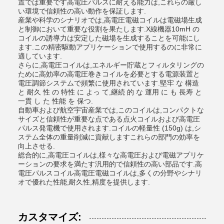
置では重要です高電圧パルスに耐える能力は,これらの厳し
い環境で信頼性の高い動作を保証します.
産業や科学のシナリオでは,高電圧電磁コイルは電磁場生成
と制御において重要な役割を果たします.X線機器10mH の
コイルの誘導力は安定した磁場を生成することを可能にし
ます.この精密駆動アプリケーションで使用するのに非常に
適しています.
さらに,高電圧コイルは,エネルギー貯蔵とフィルタリングの
ために高効率の高電圧巻きコイルを必要とする電源装置と
電圧調節システムで頻繁に使用されています.堅牢 な 構造
と 耐久 性 の 特性 に よっ て,継続 的 な 運用 に も 長寿 と
一貫 し た 性能 を 保つ.
自動車および航空宇宙産業では,このコイルは,コンパクトな
サイズと信頼性が重要な点である点火コイルおよび高電圧
パルス発電機で使用されます.コイルの軽量性 (150g) は,シ
ステム全体の重量削減に貢献しますこれらの部門の効率を
向上させる.
総合的に,高電圧コイルは,様々な高電圧および電磁アプリケ
ーションの要求を満たす汎用的で信頼性の高い部品です.高
電圧パルスコイル高電圧電磁コイルは,多くの分野やシナリ
オで優れた性能,耐久性,精度を提供します.
カスタマイズ: