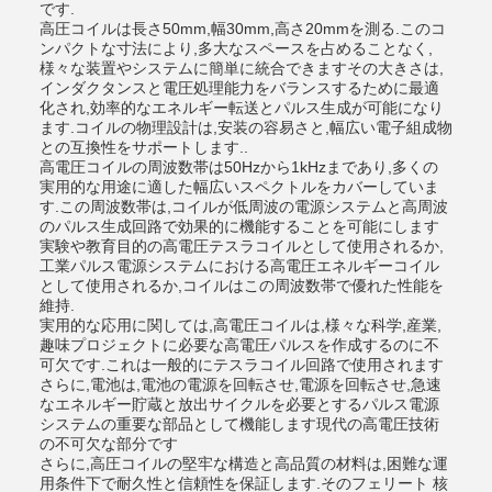
です.
高圧コイルは長さ50mm,幅30mm,高さ20mmを測る.このコ
ンパクトな寸法により,多大なスペースを占めることなく,
様々な装置やシステムに簡単に統合できますその大きさは,
インダクタンスと電圧処理能力をバランスするために最適
化され,効率的なエネルギー転送とパルス生成が可能になり
ます.コイルの物理設計は,安装の容易さと,幅広い電子組成物
との互換性をサポートします..
高電圧コイルの周波数帯は50Hzから1kHzまであり,多くの
実用的な用途に適した幅広いスペクトルをカバーしていま
す.この周波数帯は,コイルが低周波の電源システムと高周波
のパルス生成回路で効果的に機能することを可能にします
実験や教育目的の高電圧テスラコイルとして使用されるか,
工業パルス電源システムにおける高電圧エネルギーコイル
として使用されるか,コイルはこの周波数帯で優れた性能を
維持.
実用的な応用に関しては,高電圧コイルは,様々な科学,産業,
趣味プロジェクトに必要な高電圧パルスを作成するのに不
可欠です.これは一般的にテスラコイル回路で使用されます
さらに,電池は,電池の電源を回転させ,電源を回転させ,急速
なエネルギー貯蔵と放出サイクルを必要とするパルス電源
システムの重要な部品として機能します現代の高電圧技術
の不可欠な部分です
さらに,高圧コイルの堅牢な構造と高品質の材料は,困難な運
用条件下で耐久性と信頼性を保証します.そのフェリート 核