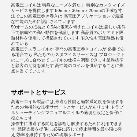
高電圧コイルは 特殊なニーズを満たす 特別なカスタマイズ
サービスを提供します 50mm x 30mm x 20mmの正確な寸
法でこの高電圧巻き巻きは,高電圧アプリケーションで最適
な性能のために設計されています.
50オームの抵抗と 0.5Aの電流を備えたコイルは,厳しい条件
下で信頼性の高い動作を保証します.高品質のポリアミド隔
熱材料を使用して構築されています.耐久性も電圧隔熱も優
れている.
高電圧テスラコイルか 専門の高電圧巻きコイルが 必要であ
る場合でも 私たちのカスタマイズサービスは プロジェクト
のニーズに合わせて コイルの仕様を調整できます業界標準
と顧客の期待を満たす 高性能のコイルを供給することに焦
点を当てています.
サポートとサービス
高電圧コイル製品には,最適な性能と顧客満足度を保証する
ための包括的な技術サポートとサービスがあります.トラブ
ルシューティングマニュアルコイルの適切な設定と保守に
役立ちます.
操作中に遭遇する問題を診断し解決するために利用できま
す. 遠隔支援を提供し,必要に応じて停止時間を最小限に抑
え,効率を維持するための現場サポート.