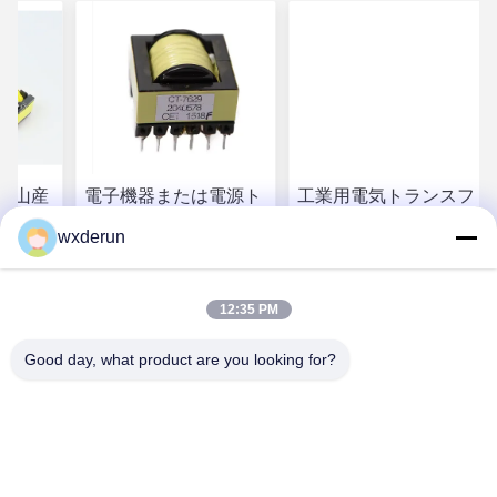
鉱山産
電子機器または電源ト
工業用電気トランスフ
タム
ランスフォーマー用の
ォーマー用 調整可能な
wxderun
zの高電
カスタム高電圧パルス
高電圧点火コイル
コイル
わせ
お問い合わせ
お問い合わせ
12:35 PM
Good day, what product are you looking for?
Wuxi Derun Electron Co., Ltd