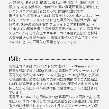
と 精密 な 巻き込み 構成 は 優れた 熱 安定 と 電磁 干渉 に
抵抗 を 与える効率的で信頼性の高い高電圧装置を製造した
いエンジニアや設計者にとって理想的な選択です.
総括すると,高電圧コイルは,高電圧パルス生成とエネルギー
転送アプリケーションに合わせた汎用的で信頼性の高い部
品です. 0.5Aの電流評価で,フェライトコア材料50Hzから
1kHzまでの周波数帯で 高性能高電圧パルスコイル 高電圧テ
スラコイルそして高圧エネルギーコイル優れた設計と材料
の質が最適な性能を保証し,高電圧電子システムで働くすべ
ての人にとって不可欠な要素となっています.
応用:
高電圧コイルは,コンパクトな寸法50mm x 30mm x 20mm,
軽量な設計で重さ150gで,様々な高電圧アプリケーションで
不可欠な部品です.50オームの抵抗と10mHの誘導力は,正確
な電磁性能が必要な場所での使用に理想的ですこの製品は,
しばしば高圧巻き巻きコイルと呼ばれ,安定性と耐久性を維
持しながら高圧レベルを効率的に処理するように設計され
ています.
高電圧コイルの主な用途の1つは高電圧パルス回路である.高
電圧パルスコイルとして,電圧の急速な変化を生成し,管理す
るために使用されます.パルストランスフォーマーなどの装