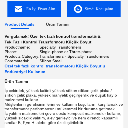
En İyi Fiyatı Alın
Şimdi Konuşalım.
Product Details
Ürün Tanımı
Vurgulamak:
Özel tek fazlı kontrol transformatörü
,
Tek Fazlı Kontrol Transformörü Küçük Boyut
Productname:
Specialty Transformers
Phase:
Single-phase or Three-phase
Products Category:
Transformers - Specialty Transformers
Corematerial:
Silicon Steel
Özel tek fazlı kontrol transformatörü Küçük Boyutlu
Endüstriyel Kullanım
Ürün Tanımı
İç çekirdek, yüksek kaliteli yüksek silikon silikon çelik plaka /
silikon çelik plaka, yüksek manyetik geçirgenlik ve düşük kayıp
malzemesi kullanır.
Müşterilerin gereksinimlerini ve kullanım koşullarını karşılamak ve
transformatör performansını mükemmel bir duruma getirmek.
İç yalıtım malzemeleri çevre dostu kompozit malzemeler kullanır,
yüksek sıcaklık yalıtım, alev gerileyici ve nem direnci; kapsamlı
sınıflar B, F,ve H talebe göre özelleştirilebilir.