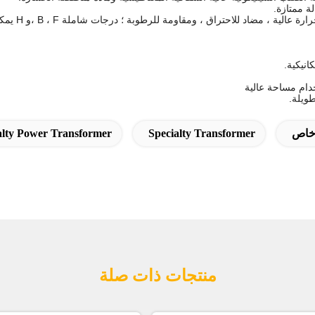
ة ممتازة.
للاحتراق ، ومقاومة للرطوبة ؛ درجات شاملة B ، F ،و H يمكن تخصيصها وفقا للطلب.
انيكية.
دام مساحة عالية
ويلة.
خاص
Specialty Transformer
alty Power Transformer
منتجات ذات صلة