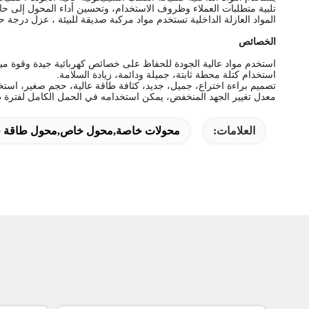
تلبية متطلبات العملاء وظروف الاستخدام، وتحسين أداء المحول إلى حال
المواد العازلة الداخلية تستخدم مواد مركبة صديقة للبيئة ، عزل درجة حرارة عالية ، مضاد 
الخصائص
استخدم مواد عالية الجودة للحفاظ على خصائص كهربائية جيدة وقوة ميك
استخدام كتلة محطة ثابتة، جميلة ودائمة، زيادة السلامة.
تصميم براءة اختراع، جميل، جديد، كثافة طاقة عالية، حجم صغير، استخ
معدل تغيير الجهد المنخفض، يمكن استخدامه في الحمل الكامل لفترة ط
العلامات:
محولات خاصة,محول خاص,محول طاقة 