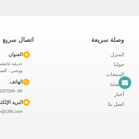
وصلة سريعة
اتصال سريع
المنزل
العنوان
حديقة غانغشيا
حولنا
ووشي ، الصي
المنتجات
الهاتف
القضايا
86--13806187009
أخبار
البريد الإلك
اتصل بنا
n@188.com