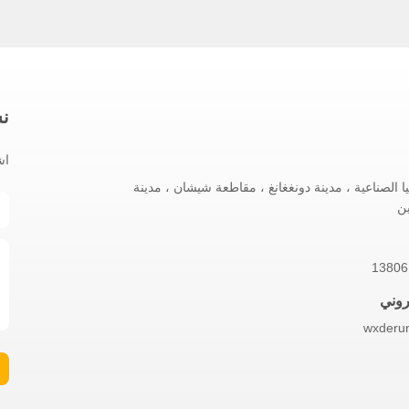
نش
اش
 الصناعية ، مدينة دونغغانغ ، مقاطعة شيشان ، مدينة
ن
تروني
wxderu