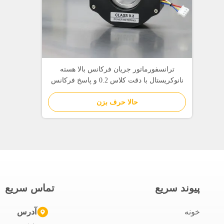
ترانسفورماتور جریان فرکانس بالا هسته
نانوکریستال با دقت کلاس 0.2 و پاسخ فرکانس
گسترده 50Hz-100kHz
حالا حرف بزن
پيوند سريع
تماس سریع
خونه
آدرس