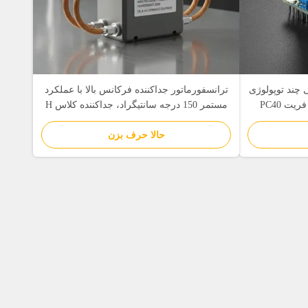
 چند توپولوژی
ترانسفورماتور جداکننده فرکانس بالا با عملکرد
مستمر 150 درجه سانتیگراد، جداکننده کلاس H
(180 درجه سانتیگراد) و جداسازی 3000VAC
حالا حرف بزن
برای تجهیزات سوراخ پایین گاز نفتی