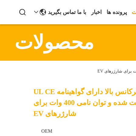
ت
پرونده ها
اخبار
با ما تماس بگیرید
محصولات
ترانسفورماتور فرکانس بالا دارای گواهینامه UL CE
با عایق تقویت شده و توان نامی 400 وات برای
شارژرهای EV
OEM