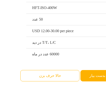
HFT-ISO-400W
50 عدد
USD 12.00-30.00 per piece
T/T، L/C در دید
60000 عدد در ماه
بدست بیار
حالا حرف بزن