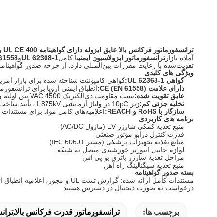
ترانسفورماتور فرکانس بالا عایق ایزوله دارای گواهینامه UL CE 400 وات
آماده بازار
ترانسفورماتور ایزولاسیون ایمنی
با کامل
UL 62368-1
و
61558
تقویت‌شده با رعایت مقررات بین‌المللی دارد. از چرخه صدور گواهینامه 6 تا 12 ماهه بگذرید - یک جزء مغناطیسی از پیش تأیید شده را ادغام کنید و راه اندازی محصول خود را تسریع کن
ویژگی های کلیدی
گواهی UL 62368-1:
گواهی کامپوننت شناخته شده برای بازار آمری
دارای علامت CE (EN 61558):
انطباق ایمنی اروپا برای ترانسفورماتورها و واحدهای منبع تغذیه، علامت گ
عایق تقویت شده:
تست مقاومت دی‌الکتریک 4500 VAC بین اولیه و ثانویه، با فاصله‌های خزش و فاصله 6.4 میلی‌متری که توسط آزمایشگاه‌های آزمایش تایید شده تأیید شده است.
تخلیه جزئی کم:
زیر 10pC در ولتاژ آزمایشی 1.875kV، تأیید ساخت عایق بدون فضای خالی برای قابلیت اطمینان طولانی مدت در کاربردهای ولتاژ بالا ضروری است.
سازگار با RoHS و REACH:
اعلامیه‌های کامل مواد برای مستند
برنامه های کاربردی
منبع تغذیه کمکی شارژر EV (ماژول AC/DC)
قدرت کنترل درایو موتور صنعتی
منابع تغذیه تجهیزات پزشکی (مسیر IEC 60601)
لوازم جانبی اینورتر خورشیدی متصل به شبکه
مراحل تغذیه شارژر باتری یو پی اس
منبع تغذیه سیگنالینگ راه آهن
بسته صدور گواهینامه
درخواست به صورت دیجیتال در دسترس هستند.
برچسب ها:
ترانسفورماتور قدرت فرکانس بالا,ترانسفورماتور Hf,ترانسف