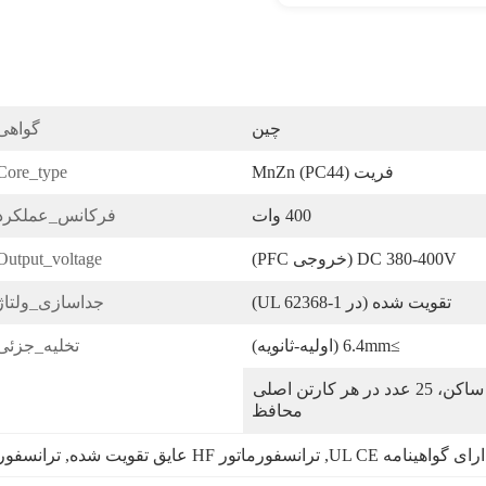
چین
گواهی
فریت MnZn (PC44)
Core_type:
400 وات
فرکانس_عملکرد:
DC 380-400V (خروجی PFC)
Output_voltage:
تقویت شده (در UL 62368-1)
جداسازی_ولتاژ
≥6.4mm (اولیه-ثانویه)
تخلیه_جزئی
کیسه ضد الکتریسیته ساکن، 25 عدد در هر کارتن اصلی 
محافظ
 گواهینامه UL CE
, 
ترانسفورماتور HF عایق تقویت شده
, 
ترانسفورما