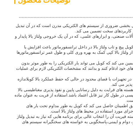
توضیحات محصول
صول بخشی ضروری از سیستم های الکتریکی مدرن است که در آن تبدیل
ا در کاربردهای سخت تضمین می کند.
ات صنعتی، و ابزارهای علمی، که در آن یک خروجی ولتاژ بالا پایدار و
 پیچ و تاب ولتاژ بالا در داخل ترانسفورماتور باعث افزایش یا
 ولتاژ بالا کپی کمک به بهره وری کلی و طول عمر ترانسفورماتورها
تیاز فعلی تضمین می کند که کویل می تواند بار الکتریکی را به طور موثر بدون
ی خود ادغام کنند و بدانند که مشخصات الکتریکی لازم برای عملیات
.این ابعاد فشرده اجازه می دهد تا نصب آسان در تجهیزات با فضای محدود در حالی که حفظ عملکرد بالا کویلاندازه
ذیر می کند.
ه های فرایت به دلیل رسانایی پایین و نفوذ پذیری مغناطیسی بالا
سی در طول کار نیز قابل اعتماد باشد.استفاده از فریت به عنوان ماده
ست.
 دقیق اطمینان حاصل می کند که کویل به طور مداوم تحت بار های
ی مورد استفاده در محیط های ولتاژ بالا است.
ه فیریت آن را انتخاب عالی برای برنامه هایی که نیاز به تبدیل ولتاژ
رتر، دوام و ایمنی،پاسخگویی به خواسته های سختگیرانه سیستم های