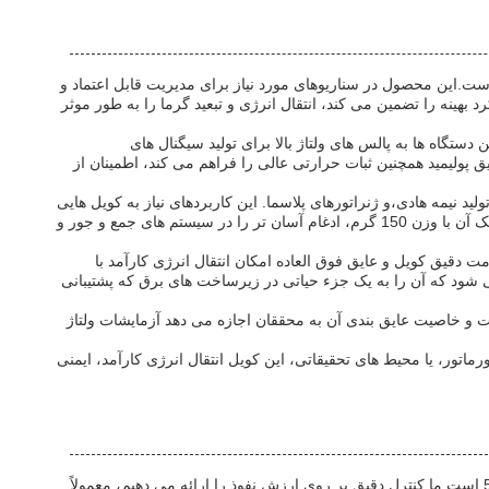
تاژ بالا است.این محصول در سناریوهای مورد نیاز برای مدیریت قابل اعتماد و
ضروری است.، که آن را به بخشی ضروری از منابع برق ولتاژ بالا و ترانسفورماتورها تبدیل می کند. مقاومت 50 Ohm آن عملکرد بهینه را تضمین می کند، انتقال انرژی و تبعید گرما را به طور موثر
ه از این کویل پالس ولتاژ بالا در دستگاه های تصویربرداری پزشکی مانند دستگاه های اشعه ایکس و اسکنرهای CT است.این دستگاه ها به پالس های ولتاژ بالا برای تولید سیگنال های
ق پولیمید همچنین ثبات حرارتی عالی را فراهم می کند، اطمینان از
ید نیمه هادی،و ژنراتورهای پلاسما. این کاربردهای نیاز به کویل هایی
دارند که می توانند در برابر فشار ولتاژ بالا مقاومت کنند در حالی که خواص الکتریکی پایدار را حفظ می کنند که این محصول ارائه می دهد.ساخت سبک آن با وزن 150 گرم، ادغام آسان تر را در سیستم های جمع و جور و
مت دقیق کویل و عایق فوق العاده امکان انتقال انرژی کارآمد با
 شود که آن را به یک جزء حیاتی در زیرساخت های برق که پشتیبانی
ابت و خاصیت عایق بندی آن به محققان اجازه می دهد آزمایشات ولتاژ
اتور، یا محیط های تحقیقاتی، این کویل انتقال انرژی کارآمد، ایمنی
کویل برق ولتاژ بالا ما می تواند برای پاسخگویی به نیازهای خاص شما سفارشی شود، دارای نرخ فعلی 0.5A و ابعاد فشرده 50mm x 30mm x 20mm است.ما کنترل دقیق بر روی ارزش نفوذ را ارائه می دهیم، معمولاً