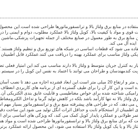
تفاده در منابع برق ولتاژ بالا و ترانسفورماتورها طراحی شده است.این مح
اخت قوی و مواد با کیفیت بالا، کویل ولتاژ بالا عملکرد مطلوب، دوام و ایمنی ر
 این منابع برق به طور معمول در صنایع مختلف از جمله تجهیزات پزشکی،ماشین آل
 ایده آل می کند.
اده می شود که قطعات اساسی در شبکه های توزیع برق و تنظیم ولتاژ هستند.کویل
ولتاژ مناسب برای عملکرد بهینه را دریافت می کنند.عملکرد قابل اطمینان از
 را برای کاربردهایی که نیاز به کنترل جریان متوسط و ولتاژ بالا دارند مناسب می کند.این ام
 کندمهندسان و طراحان می توانند با اعتماد به نفس این کویل را در سیستم ها
از نظر ابعاد فیزیکی، کویل ولتاژ بالا طول 50 میلی متر، عرض 30 میلی متر و ارتفاع 20 میلی متر است
ه است و این کار آن را برای طیف گسترده ای از برنامه های کاربردی انعطاف پ
امیکی شناخته شده برای خواص مغناطیسی و قابلیت عایق بندی الکتریکی آن.هست
تاژ بالا نه تنها کارآمد باشد بلکه در کاهش تولید گرما و تداخل الکترومغناطی
یش می دهد، که در طراحی های پیشرفته منبع برق و ترانسفورماتور بسیار مهم ا
یق برای اطمینان از استحکام ثابت و حداقل اثرات انگل تولید می شود.این ساخت
 طولانی و عملکرد پایدار کویل کمک می کند، که ویژگی های اساسی برای اجزا
ست که برای منابع برق ولتاژ بالا و ترانسفورماتورها طراحی شده است.و مواد هست
تاژ بالا و یا یک کویل ولتاژ بالا استفاده می شود، این محصول ارائه عملکرد ب