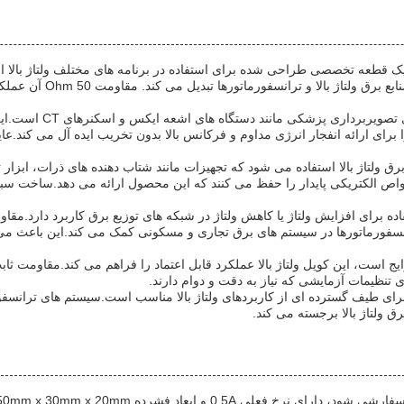
مواد عایق پولیمید برتر، یک قطعه تخصصی طراحی شده برای استفاده در برنامه های مختلف ول
کارآمد قدرت ولتاژ بالا 
یکی از موارد اصلی استفاد
برای ارائه انفجار انرژی مداوم و فرکانس بالا بدون تخریب ایده آل می کند.عای
ق ولتاژ بالا استفاده می شود که تجهیزات مانند شتاب دهنده های ذرات، ابزار تول
اده برای افزایش ولتاژ یا کاهش ولتاژ در شبکه های توزیع برق کاربرد دارد.مقاو
انسفورماتورها در سیستم های برق تجاری و مسکونی کمک می کند.این باعث می
ایج است، این کویل ولتاژ بالا عملکرد قابل اعتماد را فراهم می کند.مقاومت ث
ای تنظیمات آزمایشی که نیاز به دقت و دوام دارند.
 برای طیف گسترده ای از کاربردهای ولتاژ بالا مناسب است.سیستم های ترانسفورم
ق ولتاژ بالا برجسته می کند.