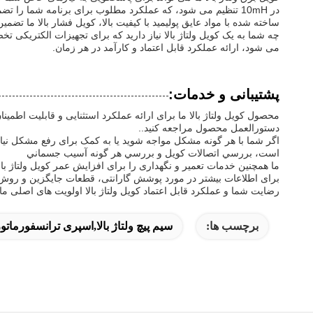
در 10mH تنظیم می شود، که عملکرد مطلوب برای برنامه شما را تضمین می کند.
ساخته شده با مواد عایق پولیمید با کیفیت بالا، کویل فشار بالا ما تضمین می کند ثبات حرارتی و عایق الکتریکی 
چه شما به یک کویل ولتاژ بالا نیاز دارید که برای تجهیزات الکت
می شود، ارائه عملکرد قابل اعتماد و کارآمد در هر زمان.
پشتیبانی و خدمات:
محصول کویل ولتاژ بالا ما برای ارائه عملکرد استثنایی و قابلیت اطمی
دستورالعمل محصول مراجعه کنید..
اگر شما با هر گونه مشکل مواجه شوید یا به کمک برای رفع مشکل نی
است، بررسي اتصالات کويل و بررسي هر گونه آسيب جسماني
ما همچنین خدمات تعمیر و نگهداری را برای افزایش عمر کویل ولتاژ با
برای اطلاعات بیشتر در مورد پوشش گارانتی، قطعات جایگزین و روش ه
رضایت شما و عملکرد قابل اعتماد کویل ولتاژ بالا اولویت های اصلی ما 
برچسب ها:
سیم پیچ ولتاژ بالا,اسپری ترانسفورماتور