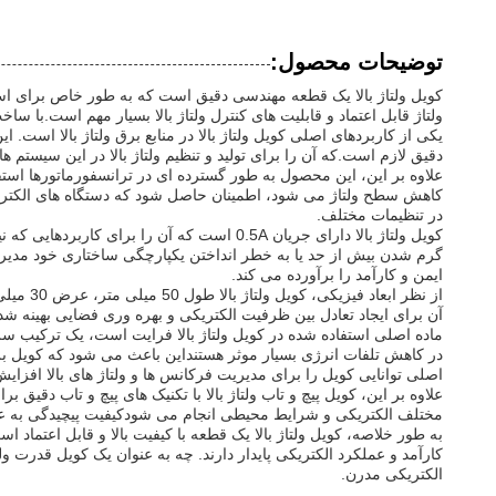
توضیحات محصول:
کویل ولتاژ بالا یک قطعه مهندسی دقیق است که به طور خاص برای اس
ولتاژ قابل اعتماد و قابلیت های کنترل ولتاژ بالا بسیار مهم است.با س
یکی از کاربردهای اصلی کویل ولتاژ بالا در منابع برق ولتاژ بالا است.
دقیق لازم است.که آن را برای تولید و تنظیم ولتاژ بالا در این سیستم ها
علاوه بر این، این محصول به طور گسترده ای در ترانسفورماتورها استف
کاهش سطح ولتاژ می شود، اطمینان حاصل شود که دستگاه های الکتریکی 
در تنظیمات مختلف.
کویل ولتاژ بالا دارای جریان 0.5A است که آن
گرم شدن بیش از حد یا به خطر انداختن یکپارچگی ساختاری خود مدیریت
ایمن و کارآمد را برآورده می کند.
آن برای ایجاد تعادل بین ظرفیت الکتریکی و بهره وری فضایی بهینه شد
ماده اصلی استفاده شده در کویل ولتاژ بالا فرایت است، یک ترکیب سر
در کاهش تلفات انرژی بسیار موثر هستنداین باعث می شود که کویل برق ول
اصلی توانایی کویل را برای مدیریت فرکانس ها و ولتاژ های بالا افزا
علاوه بر این، کویل پیچ و تاب ولتاژ بالا با تکنیک های پیچ و تاب دق
مختلف الکتریکی و شرایط محیطی انجام می شودکیفیت پیچیدگی به عمر
به طور خلاصه، کویل ولتاژ بالا یک قطعه با کیفیت بالا و قابل اعتماد ا
کارآمد و عملکرد الکتریکی پایدار دارند. چه به عنوان یک کویل قدرت ول
الکتریکی مدرن.