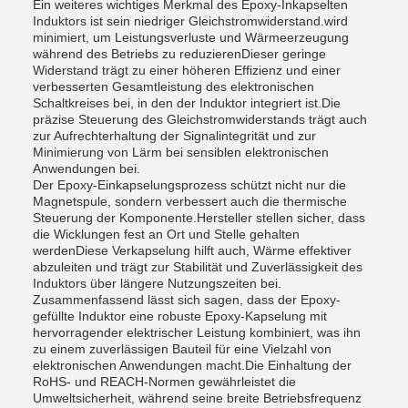
Ein weiteres wichtiges Merkmal des Epoxy-Inkapselten
Induktors ist sein niedriger Gleichstromwiderstand.wird
minimiert, um Leistungsverluste und Wärmeerzeugung
während des Betriebs zu reduzierenDieser geringe
Widerstand trägt zu einer höheren Effizienz und einer
verbesserten Gesamtleistung des elektronischen
Schaltkreises bei, in den der Induktor integriert ist.Die
präzise Steuerung des Gleichstromwiderstands trägt auch
zur Aufrechterhaltung der Signalintegrität und zur
Minimierung von Lärm bei sensiblen elektronischen
Anwendungen bei.
Der Epoxy-Einkapselungsprozess schützt nicht nur die
Magnetspule, sondern verbessert auch die thermische
Steuerung der Komponente.Hersteller stellen sicher, dass
die Wicklungen fest an Ort und Stelle gehalten
werdenDiese Verkapselung hilft auch, Wärme effektiver
abzuleiten und trägt zur Stabilität und Zuverlässigkeit des
Induktors über längere Nutzungszeiten bei.
Zusammenfassend lässt sich sagen, dass der Epoxy-
gefüllte Induktor eine robuste Epoxy-Kapselung mit
hervorragender elektrischer Leistung kombiniert, was ihn
zu einem zuverlässigen Bauteil für eine Vielzahl von
elektronischen Anwendungen macht.Die Einhaltung der
RoHS- und REACH-Normen gewährleistet die
Umweltsicherheit, während seine breite Betriebsfrequenz