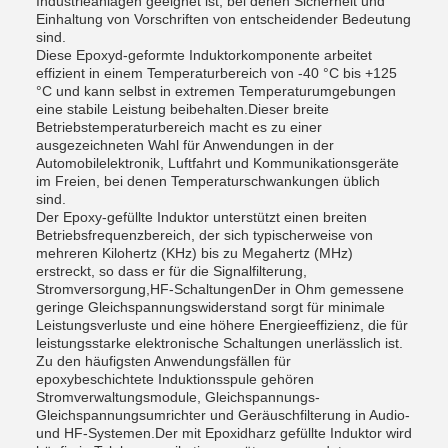
Industrieanlagen geeignet ist, bei denen Sicherheit und
Einhaltung von Vorschriften von entscheidender Bedeutung
sind.
Diese Epoxyd-geformte Induktorkomponente arbeitet
effizient in einem Temperaturbereich von -40 °C bis +125
°C und kann selbst in extremen Temperaturumgebungen
eine stabile Leistung beibehalten.Dieser breite
Betriebstemperaturbereich macht es zu einer
ausgezeichneten Wahl für Anwendungen in der
Automobilelektronik, Luftfahrt und Kommunikationsgeräte
im Freien, bei denen Temperaturschwankungen üblich
sind.
Der Epoxy-gefüllte Induktor unterstützt einen breiten
Betriebsfrequenzbereich, der sich typischerweise von
mehreren Kilohertz (KHz) bis zu Megahertz (MHz)
erstreckt, so dass er für die Signalfilterung,
Stromversorgung,HF-SchaltungenDer in Ohm gemessene
geringe Gleichspannungswiderstand sorgt für minimale
Leistungsverluste und eine höhere Energieeffizienz, die für
leistungsstarke elektronische Schaltungen unerlässlich ist.
Zu den häufigsten Anwendungsfällen für
epoxybeschichtete Induktionsspule gehören
Stromverwaltungsmodule, Gleichspannungs-
Gleichspannungsumrichter und Geräuschfilterung in Audio-
und HF-Systemen.Der mit Epoxidharz gefüllte Induktor wird