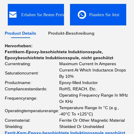
Erhalten Sie Besten Preis
Plaudern Sie Jetzt
Product Details
Produkt-Beschreibung
Hervorheben:
Ferritkern-Epoxy-beschichtete Induktionsspule
,
Epoxybeschichtete Induktionsspule
,
nicht geschützt
Currentrating:
Maximum Current In Amperes
Current At Which Inductance Drops
Saturationcurrent:
By 10%
Productname:
Epoxy-filled Inductor
Compliancestandards:
RoHS, REACH, Etc.
Operating Frequency Range In MHz
Frequencyrange:
Or KHz
Temperature Range In °C (e.g.,
Operatingtemperaturerange:
-40°C To +125°C)
Corematerial:
Ferrite Or Other Magnetic Material
Shielding:
Shielded Or Unshielded
Ferrit-Kern-Epoxy-beschichtete Induktionsspule geschützt