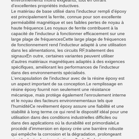
environnements moins exigeants, tout en offrant
d'excellentes propriétés inductives.
Le matériau de base utilisé dans l'inducteur rempli d'époxy
est principalement la ferrite, connue pour son excellente
perméabilité magnétique et ses faibles pertes de noyau à
haute fréquence.Les noyaux de ferrite contribuent à la
capacité de l'inducteur à fonctionner efficacement sur une
large plage de fréquencesCette large plage de fréquences
de fonctionnement rend l'inducteur adapté à une utilisation
dans les alimentations, les circuits RF,traitement des
signauxEn outre, certaines variantes peuvent utiliser
d'autres matériaux magnétiques adaptés à des exigences
spécifiques, améliorant les performances de l'inducteur
dans des environnements spécialisés.
L'encapsulation de l'inducteur avec de la résine époxy est
un aspect important de sa conception.Le remplissage en
résine époxy fournit non seulement une résistance
mécanique, mais protège également l'enroulement interne
et le noyau des facteurs environnementaux tels que
l'humiditéCe revêtement époxy assure une fiabilité et une
stabilité à long terme.ce qui rend le dispositif idéal pour une
utilisation dans des conditions industrielles difficiles ou
dans des applications où la durabilité est primordialeLe
procédé d'immersion en époxy crée une barrière robuste
qui empêche la corrosion et la dégradation, prolongeant