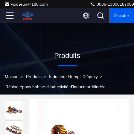
wxderun@188.com
0086-13806187009
Discuter
Produits
Maison
>
Produits
>
Inducteur Rempli D'époxy
>
Résine époxy bobine d'inductivité d'inducteur blindée
type non blindé Perte de noyau faible