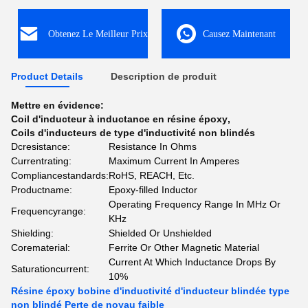
Obtenez Le Meilleur Prix
Causez Maintenant
Product Details
Description de produit
Mettre en évidence:
Coil d'inducteur à inductance en résine époxy
,
Coils d'inducteurs de type d'inductivité non blindés
Dcresistance:
Resistance In Ohms
Currentrating:
Maximum Current In Amperes
Compliancestandards:
RoHS, REACH, Etc.
Productname:
Epoxy-filled Inductor
Operating Frequency Range In MHz Or
Frequencyrange:
KHz
Shielding:
Shielded Or Unshielded
Corematerial:
Ferrite Or Other Magnetic Material
Current At Which Inductance Drops By
Saturationcurrent:
10%
Résine époxy bobine d'inductivité d'inducteur blindée type
non blindé Perte de noyau faible