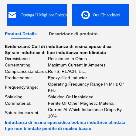
Ottenga Il Migliore Prezzo
Ora Chiacchieri
Product Details
Descrizione di prodotto
Evidenziare:
Coil di induttanza di resina epossidica
,
Spirale induttrice di tipo induttanza non blindata
Dcresistance:
Resistance In Ohms
Currentrating:
Maximum Current In Amperes
Compliancestandards:
RoHS, REACH, Etc.
Productname:
Epoxy-filled Inductor
Operating Frequency Range In MHz Or
Frequencyrange:
KHz
Shielding:
Shielded Or Unshielded
Corematerial:
Ferrite Or Other Magnetic Material
Current At Which Inductance Drops By
Saturationcurrent:
10%
Induttanza di resina epossidica bobina induttrice blindata
tipo non blindato perdite di nucleo basso