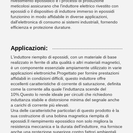
rivestimento epossidico e i processi di produzione
meticolosi assicurano che l'induttore elettrico rivestito con
epossidi o il dispositivo di induttore immerso in epossidi
funzionino in modo affidabile in diverse applicazioni,
dall'elettronica di consumo ai sistemi industriali, fornendo
efficienza e protezione durature.
Applicazioni:
L'induttore riempito di epossidi, con un materiale di base
realizzato in ferrite di alta qualità o altri materiali magnetici,
è un componente essenziale ampiamente utilizzato in varie
applicazioni elettroniche.Progettato per fornire prestazioni
affidabili in condizioni difficili, questo induttore offre
eccellenti caratteristiche di corrente di saturazione, definita
come la corrente alla quale l'induttanza scende del
10%.Questo lo rende ideale per circuiti che richiedono
induttanza stabile e distorsione minima del segnale anche
a carichi di corrente più elevati.
Una delle caratteristiche particolari di questo prodotto è la
sua costruzione di una bobina magnetica riempita di
epossidi.Il riempimento epossidico non solo migliora la
resistenza meccanica e la durata dell'induttore, ma fornisce
anche una protezione superiore contro fattori ambientali