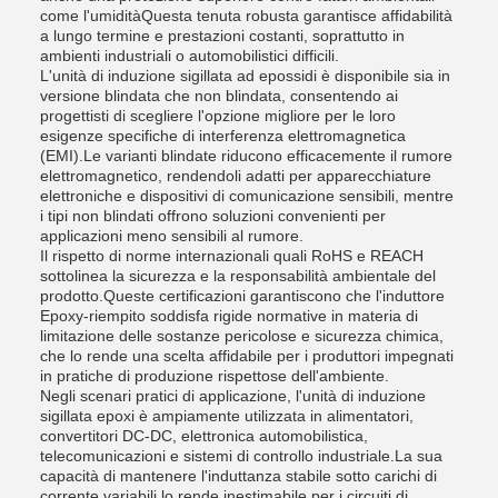
come l'umiditàQuesta tenuta robusta garantisce affidabilità
a lungo termine e prestazioni costanti, soprattutto in
ambienti industriali o automobilistici difficili.
L'unità di induzione sigillata ad epossidi è disponibile sia in
versione blindata che non blindata, consentendo ai
progettisti di scegliere l'opzione migliore per le loro
esigenze specifiche di interferenza elettromagnetica
(EMI).Le varianti blindate riducono efficacemente il rumore
elettromagnetico, rendendoli adatti per apparecchiature
elettroniche e dispositivi di comunicazione sensibili, mentre
i tipi non blindati offrono soluzioni convenienti per
applicazioni meno sensibili al rumore.
Il rispetto di norme internazionali quali RoHS e REACH
sottolinea la sicurezza e la responsabilità ambientale del
prodotto.Queste certificazioni garantiscono che l'induttore
Epoxy-riempito soddisfa rigide normative in materia di
limitazione delle sostanze pericolose e sicurezza chimica,
che lo rende una scelta affidabile per i produttori impegnati
in pratiche di produzione rispettose dell'ambiente.
Negli scenari pratici di applicazione, l'unità di induzione
sigillata epoxi è ampiamente utilizzata in alimentatori,
convertitori DC-DC, elettronica automobilistica,
telecomunicazioni e sistemi di controllo industriale.La sua
capacità di mantenere l'induttanza stabile sotto carichi di
corrente variabili lo rende inestimabile per i circuiti di