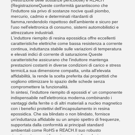
(Restrizione delle sostanze pericolose) e REACH
(RegistrazioneQueste conformità garantiscono che
l'induttore sia privo di sostanze nocive quali piombo,
mercurio, cadmio e determinati ritardanti di
fiamma,rendendolo rispettoso dell'ambiente e sicuro per
l'uso nell'elettronica di consumo, sistemi automobilistici e
attrezzature industriali.
L'induttore riempito di resina epossidica offre eccellenti
caratteristiche elettriche come bassa resistenza a corrente
continua, induttanza stabile sulle variazioni di temperatura
e elevati indici di corrente di saturazione.Queste
caratteristiche assicurano che l'induttore mantenga
prestazioni costanti in diverse condizioni di carico e stress
termiciLa sua dimensione compatta, unita all'elevata
affidabilità, la rende la scelta preferita dai progettisti che
vogliono ottimizzare lo spazio delle schede senza
compromettere la funzionalità.
In sintesi, l'induttore riempito di epossidi e' un componente
indispensabile nell'elettronica moderna.combinando i
vantaggi della ferrite o di altri materiali a nucleo magnetico
con i benefici protettivi dell'incapsulamento in resina
epossidica. Che sia blindato o non blindato, fornisce
un'induttanza affidabile su un ampio spettro di frequenze,
supportata dalla conformità ai principali standard
ambientali come RoHS e REACH.Il suo robusto