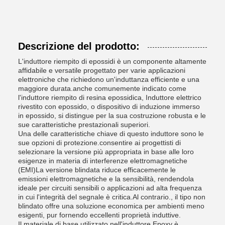
Descrizione del prodotto:
L'induttore riempito di epossidi è un componente altamente
affidabile e versatile progettato per varie applicazioni
elettroniche che richiedono un'induttanza efficiente e una
maggiore durata.anche comunemente indicato come
l'induttore riempito di resina epossidica, Induttore elettrico
rivestito con epossido, o dispositivo di induzione immerso
in epossido, si distingue per la sua costruzione robusta e le
sue caratteristiche prestazionali superiori.
Una delle caratteristiche chiave di questo induttore sono le
sue opzioni di protezione.consentire ai progettisti di
selezionare la versione più appropriata in base alle loro
esigenze in materia di interferenze elettromagnetiche
(EMI)La versione blindata riduce efficacemente le
emissioni elettromagnetiche e la sensibilità, rendendola
ideale per circuiti sensibili o applicazioni ad alta frequenza
in cui l'integrità del segnale è critica.Al contrario., il tipo non
blindato offre una soluzione economica per ambienti meno
esigenti, pur fornendo eccellenti proprietà induttive.
Il materiale di base utilizzato nell'induttore Epoxy è