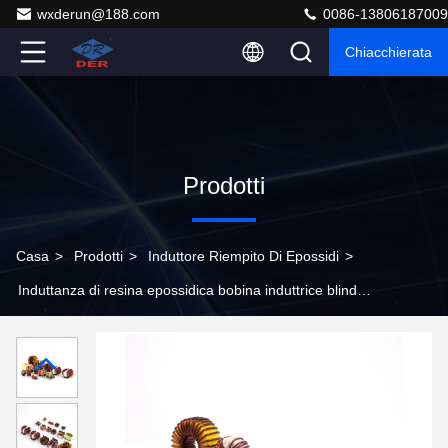
wxderun@188.com
0086-13806187009
Chiacchierata
Prodotti
Casa
>
Prodotti
>
Induttore Riempito Di Epossidi
>
Induttanza di resina epossidica bobina induttrice blindata
tipo non blindato perdite di nucleo basso