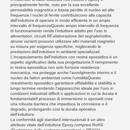
principalmente ferrite, noto per la sua eccellente
permeabilità magnetica e basse perdite di nucleo ad alte
frequenze.I nuclei di ferrite contribuiscono alla capacità
dell'induttore di operare in modo efficiente in un ampio
intervallo di frequenzaQuesto ampio intervallo di frequenza
di funzionamento rende l'induttore adatto per l'uso in
alimentatori, circuiti RF,elaborazione del segnaleInoltre,
alcune varianti possono utilizzare altri materiali magnetici
su misura per esigenze specifiche, migliorando le
prestazioni dell'induttore in ambienti specializzati.
L'incapsulamento dell'induttore con resina epossidica è un
aspetto significativo della sua progettazione.Il riempimento
in resina epossidica non solo fornisce resistenza
meccanica, ma protegge anche l'avvolgimento interno e il
nucleo da fattori ambientali come l'umiditàQuesto
rivestimento epossidico garantisce affidabilità e stabilità a
lungo termine.rendendo l'apparecchio ideale per l'uso in
condizioni industriali difficili o applicazioni in cui la durata è
fondamentaleIl processo di immersione in epossidi crea
una robusta barriera che impedisce la corrosione e il
degrado, prolungando così la durata operativa
dell'induttore.
La conformità agli standard internazionali è un altro
attributo vitale dell'induttore Epoxy.compresi RoHS