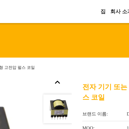
집
회사 소
형 고전압 펄스 코일
전자 기기 또는
스 코일
브랜드 이름:
MOQ:
1