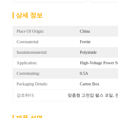
상세 정보
Place Of Origin:
China
Corematerial:
Ferrite
Insulationmaterial:
Polyimide
Application:
High-Voltage Power Su
Currentrating:
0.5A
Packaging Details:
Carton Box
강조하다:
맞춤형 고전압 펄스 코일
, 