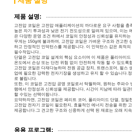
제품 설명
제품 설명:
고전압 코일은 고전압 애플리케이션의 까다로운 요구 사항을 충족
높은 자기 투과성과 낮은 전기 전도성으로 알려져 있으며, 이는 
은 다양한 운영 조건 하에서 코일의 안정성과 신뢰성을 유지하는 
무게는 150g에 불과하며, 고전압 코일은 가벼운 구조와 견고한
하고 안정적인 인덕턴스를 제공합니다. 이 인덕턴스 값은 최적의
필수적입니다..
단열은 고전압 코일 설계의 핵심 요소이며 이 제품은 폴리아미드
온도에서 손상 또는 단전 위험 없이 안전하게 작동 할 수 있도록
고전압 코일은 다재다능하며 전원 공급 장치, 트랜스포머, 펄스 
업에 필요한 강력한 전자기장을 생성하고 유지 할 수 있습니다.정
로 불립니다.
또한, 이 코일은 고전압 공명 코일로서 탁월하며, 원하는 주파수
램에서 안정성과 신뢰성을 제공합니다, 시간이 지남에 따라 일관
할 수있는 선택이됩니다..
요약하자면, 고전압 코일은 페리트 코어, 폴리아미드 단열, 정밀
고전압 전자기 코일이 필요한지, 효율적인 에너지 전송을 위한 고
제공합니다.그 견고한 구조와 신중하게 선택 된 재료는 오래 지속
응용 프로그램: