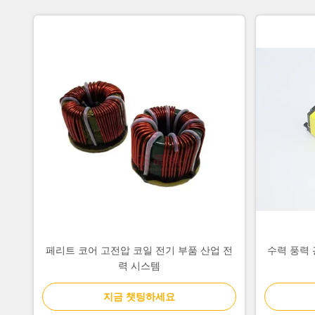
페리트 코어 고전압 코일 전기 부품 산업 전
수력 풍력 광
력 시스템
지금 챗팅하세요