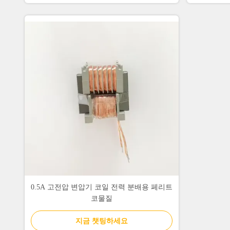
0.5A 고전압 변압기 코일 전력 분배용 페리트
코물질
지금 챗팅하세요