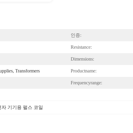
인증:
Resistance:
Dimensions:
pplies, Transformers
Productname:
Frequencyrange:
전자 기기용 펄스 코일