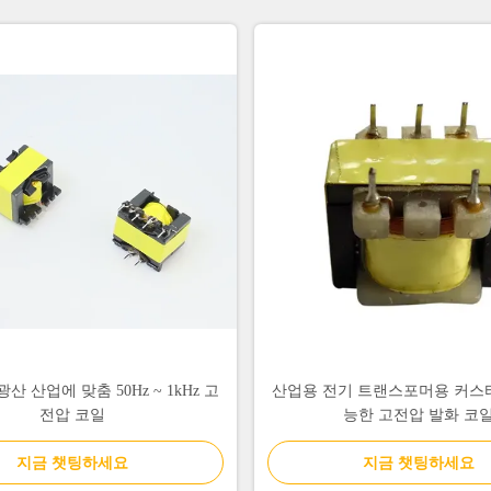
산 산업에 맞춤 50Hz ~ 1kHz 고
산업용 전기 트랜스포머용 커스
전압 코일
능한 고전압 발화 코
지금 챗팅하세요
지금 챗팅하세요