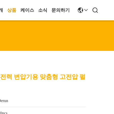
개
상품
케이스
소식
문의하기
 전력 변압기용 맞춤형 고전압 펄
Derun
0pcs