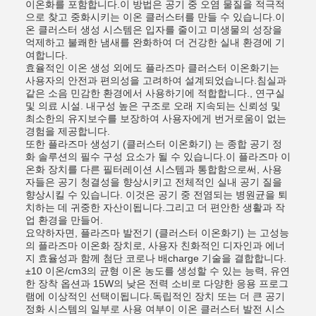
이온화를 포함합니다.이 방법은 공기 중 오염 물질을 적극적
으로 찾고 중화시키는 이온 클러스터를 만들 수 있습니다.이
온 클러스터 생성 시스템은 입자를 줄이고 미생물의 성장을
억제하고 불쾌한 냄새를 완화하여 더 건강한 실내 환경에 기
여합니다.
효율적인 이온 생성 외에도 플라즈마 클러스터 이온화기는
사용자의 안전과 편의성을 고려하여 설계되었습니다.침실과
같은 소음 민감한 환경에서 사용하기에 적합합니다., 연구실
및 의료 시설. 내구성 높은 구조로 오래 지속되는 신뢰성 및
최소한의 유지보수를 보장하여 사용자에게 번거로움이 없는
경험을 제공합니다.
또한 플라즈마 생성기 (클러스터 이온화기) 는 종합 공기 정
화 솔루션의 필수 구성 요소가 될 수 있습니다.이 플라즈마 이
온화 장치를 다른 필터레이션 시스템과 통합함으로써, 사용
자들은 공기 청결성을 향상시키고 전체적인 실내 공기 질을
향상시킬 수 있습니다. 이것은 공기 중 전염되는 병원균을 퇴
치하는 데 귀중한 자산이됩니다.그리고 더 편안한 생활과 작
업 환경을 만들어.
요약하자면, 플라즈마 발전기 (클러스터 이온화기) 는 고성능
의 플라즈마 이온화 장치로, 사용자 친화적인 디자인과 에너
지 효율성과 함께 첨단 코로나 배charge 기술을 결합합니다.
±10 이온/cm3의 균형 이온 농도를 생성할 수 있는 능력, 유연
한 장착 옵션과 15W의 낮은 전력 소비로 다양한 응용 프로그
램에 이상적인 선택이됩니다.독립적인 장치 또는 더 큰 공기
정화 시스템의 일부로 사용 여부이 이온 클러스터 발전 시스