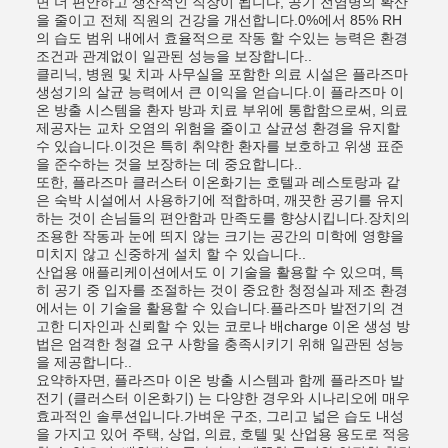
면 더 편안하고 생산적인 직장이 됩니다, 공기 전염병의 확산
을 줄이고 전체 직원의 건강을 개선합니다.0%에서 85% RH
의 습도 범위 내에서 효율적으로 작동 할 수있는 능력은 환경
조건과 관계없이 일관된 성능을 보장합니다..
클리닉, 병원 및 치과 사무실을 포함한 의료 시설은 플라즈마
생성기의 살균 능력에서 큰 이익을 얻습니다.이 플라즈마 이
온 방출 시스템을 환자 방과 치료 부위에 통합함으로써, 의료
제공자는 교차 오염의 위험을 줄이고 살균성 환경을 유지할
수 있습니다.이것은 특히 취약한 환자를 보호하고 위생 표준
을 준수하는 것을 보장하는 데 중요합니다..
또한, 플라즈마 클러스터 이온화기는 호텔과 레스토랑과 같
은 숙박 시설에서 사용하기에 적합하며, 깨끗한 공기를 유지
하는 것이 손님들의 편안함과 만족도를 향상시킵니다.장치의
조용한 작동과 눈에 띄지 않는 크기는 공간의 미학에 영향을
미치지 않고 신중하게 설치 할 수 있습니다..
산업용 애플리케이션에서도 이 기술을 활용할 수 있으며, 특
히 공기 중 입자를 조절하는 것이 중요한 청정실과 제조 환경
에서는 이 기술을 활용할 수 있습니다.플라즈마 발전기의 견
고한 디자인과 신뢰할 수 있는 코로나 배charge 이온 생성 방
법은 엄격한 청결 요구 사항을 충족시키기 위해 일관된 성능
을 제공합니다..
요약하자면, 플라즈마 이온 방출 시스템과 함께 플라즈마 발
전기 (클러스터 이온화기) 는 다양한 경우와 시나리오에 매우
효과적인 솔루션입니다.가벼운 구조, 그리고 넓은 습도 내성
을 가지고 있어 주택, 상업, 의료, 호텔 및 산업용 용도로 적응