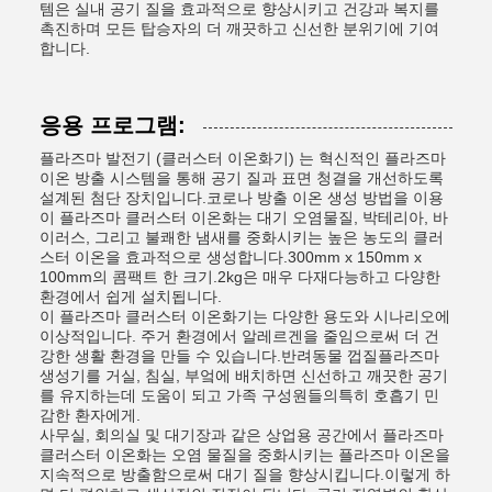
템은 실내 공기 질을 효과적으로 향상시키고 건강과 복지를
촉진하며 모든 탑승자의 더 깨끗하고 신선한 분위기에 기여
합니다.
응용 프로그램:
플라즈마 발전기 (클러스터 이온화기) 는 혁신적인 플라즈마
이온 방출 시스템을 통해 공기 질과 표면 청결을 개선하도록
설계된 첨단 장치입니다.코로나 방출 이온 생성 방법을 이용
이 플라즈마 클러스터 이온화는 대기 오염물질, 박테리아, 바
이러스, 그리고 불쾌한 냄새를 중화시키는 높은 농도의 클러
스터 이온을 효과적으로 생성합니다.300mm x 150mm x
100mm의 콤팩트 한 크기.2kg은 매우 다재다능하고 다양한
환경에서 쉽게 설치됩니다.
이 플라즈마 클러스터 이온화기는 다양한 용도와 시나리오에
이상적입니다. 주거 환경에서 알레르겐을 줄임으로써 더 건
강한 생활 환경을 만들 수 있습니다.반려동물 껍질플라즈마
생성기를 거실, 침실, 부엌에 배치하면 신선하고 깨끗한 공기
를 유지하는데 도움이 되고 가족 구성원들의특히 호흡기 민
감한 환자에게.
사무실, 회의실 및 대기장과 같은 상업용 공간에서 플라즈마
클러스터 이온화는 오염 물질을 중화시키는 플라즈마 이온을
지속적으로 방출함으로써 대기 질을 향상시킵니다.이렇게 하