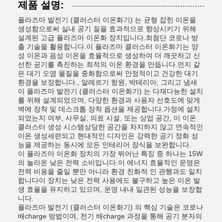
제품 설명:
플라즈마 발전기 (클러스터 이온화기) 는 균형 잡힌 이온을
생성함으로써 실내 공기 질을 효과적으로 향상시키기 위해
설계된 고급 플라즈마 이온화 장치입니다.최첨단 코로나 방
출 기술을 활용합니다.이 플라즈마 클러스터 이온화기는 양
성 이온과 음성 이온을 효율적으로 생성하여 더 깨끗하고 신
선한 공기를 촉진하는 최적의 이온 환경을 만듭니다.먼지 같
은 대기 오염 물질을 중화함으로써 안정적이고 건강한 대기
환경을 보장합니다., 알레르기 항원, 박테리아, 그리고 냄새
이 플라즈마 발전기 (클러스터 이온화기) 는 다재다능한 설치
를 위해 설계되었으며, 다양한 환경과 사용자 선호도에 맞게
벽에 장착 및 데스크톱 장착 옵션을 제공합니다.가정에 설치
되었는지 여부, 사무실, 의료 시설, 또는 상업 공간, 이 이온
클러스터 생성 시스템상당한 공간을 차지하지 않고 연속적인
이온 생성세련되고 현대적인 디자인은 강력한 공기 정화 성
능을 제공하는 동시에 모든 인테리어 장식을 보완합니다.
이 플라즈마 이온화 장치의 가장 뛰어난 특징 중 하나는 15W
의 놀라운 낮은 전력 소비입니다.이 에너지 효율적인 운영은
전력 비용을 줄일 뿐만 아니라 환경 친화적 인 관행과도 일치
합니다이 장치는 낮은 전력 사용에도 불구하고 높은 이온 발
생 효율을 유지하고 있으며, 운영 내내 일관된 성능을 보장합
니다.
플라즈마 발전기 (클러스터 이온화기) 의 핵심 기술은 코로나
배charge 방법이며, 전기 배charge 과정을 통해 공기 분자의