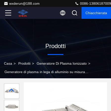
wxderun@188.com
0086-13806187009
Chiacchierata
Prodotti
Casa
>
Prodotti
>
Generatore Di Plasma Ionizzato
>
Generatore di plasma in lega di alluminio su misura
Ionizzatore a grappolo 500g Per la depurazione dell'aria