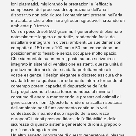
ioni plasmatici, migliorando le prestazioni e l'efficacia
complessive del processo di depurazione dell'aria.il
dispositivo non solo riduce i contaminanti presenti nell'aria
ma aiuta anche a eliminare gli odori sgradevoli, creando un
ambiente più fresco.
Con un peso di soli 500 grammi, il generatore di plasma è
notevolmente leggero e portatile, rendendolo facile da
installare e integrare in diversi ambienti.Le sue dimensioni
compatte di 150 mm x 100 mm x 50 mm consentono un
posizionamento flessibile senza occupare molto spazio.
Che sia montato su un muro, posto su una scrivania o
integrato in sistemi di ventilazione esistenti, questa unità di
produzione di ioni cluster si adatta perfettamente alle
vostre esigenze.Il design elegante e discreto assicura che
si adatti bene a qualsiasi arredamento interno fornendo al
contempo potenti capacità di depurazione dell'aria.
La progettazione a bassa tensione riduce al minimo il
consumo di energia mantenendo le prestazioni ottimali di
generazione di ioni..Questo lo rende una scelta rispettosa
dell'ambiente per il funzionamento continuo in vari
contesti.sottolineando il suo rispetto della sicurezza
europeaGli utenti possono fidarsi dell'affidabilità e della
sicurezza di questo sistema generatore di ioni a grappolo
per l'uso a lungo termine.
Un altro aspetto importante di questo generatore di plasma