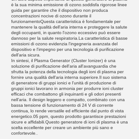
è la sua minima emissione di ozono.soddisfa rigorose linee
guida per garantire che il dispositivo non produca
concentrazioni nocive di ozono durante il
funzionamentoQuesta caratteristica è fondamentale per
mantenere la qualità dell'aria interna e proteggere la salute
degli occupanti, in quanto l'ozono eccessivo può essere
dannoso per la salute respiratoria.La caratteristica di basse
emissioni di ozono evidenzia l'ingegneria avanzata del
dispositivo e l'impegno per una tecnologia di purificazione
dell'aria sicura.
In sintesi, il Plasma Generator (Cluster Ionizer) è una
soluzione di purificazione dell'aria all'avanguardia che
sfrutta la potenza della tecnologia degli ioni di plasma per
fornire una qualità dell'aria interna superiore.Il suo sistema
di generatore di gruppi ionici e l'unità di produzione di
gruppi ionici lavorano in armonia per produrre ioni cluster
efficaci che combattono gli inquinanti e gli odori presenti
nell'aria. Il design leggero e compatto, combinato con una
bassa tensione di funzionamento di 24 V di corrente
continua, lo rende versatile ed efficiente dal punto di vista
energetico.05 ppm, questo prodotto garantisce prestazioni
sicure e affidabili.Questo generatore di ioni di plasma è una
scelta eccellente per creare un ambiente più sano e
confortevole..