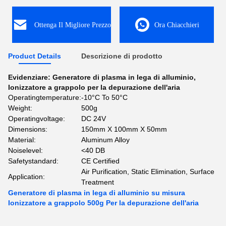
Ottenga Il Migliore Prezzo
Ora Chiacchieri
Product Details
Descrizione di prodotto
Evidenziare:
Generatore di plasma in lega di alluminio
,
Ionizzatore a grappolo per la depurazione dell'aria
Operatingtemperature:
-10°C To 50°C
Weight:
500g
Operatingvoltage:
DC 24V
Dimensions:
150mm X 100mm X 50mm
Material:
Aluminum Alloy
Noiselevel:
<40 DB
Safetystandard:
CE Certified
Air Purification, Static Elimination, Surface
Application:
Treatment
Generatore di plasma in lega di alluminio su misura
Ionizzatore a grappolo 500g Per la depurazione dell'aria