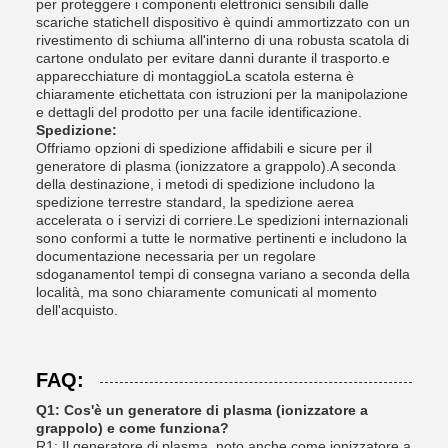
per proteggere i componenti elettronici sensibili dalle
scariche staticheIl dispositivo è quindi ammortizzato con un
rivestimento di schiuma all'interno di una robusta scatola di
cartone ondulato per evitare danni durante il trasporto.e
apparecchiature di montaggioLa scatola esterna è
chiaramente etichettata con istruzioni per la manipolazione
e dettagli del prodotto per una facile identificazione.
Spedizione:
Offriamo opzioni di spedizione affidabili e sicure per il
generatore di plasma (ionizzatore a grappolo).A seconda
della destinazione, i metodi di spedizione includono la
spedizione terrestre standard, la spedizione aerea
accelerata o i servizi di corriere.Le spedizioni internazionali
sono conformi a tutte le normative pertinenti e includono la
documentazione necessaria per un regolare
sdoganamentoI tempi di consegna variano a seconda della
località, ma sono chiaramente comunicati al momento
dell'acquisto.
FAQ:
Q1: Cos'è un generatore di plasma (ionizzatore a
grappolo) e come funziona?
R1: Il generatore di plasma, noto anche come ionizzatore a