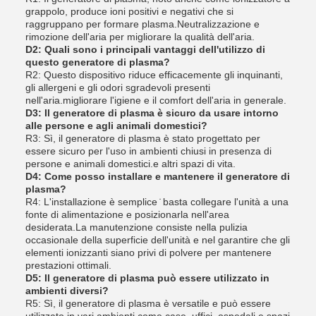
grappolo, produce ioni positivi e negativi che si
raggruppano per formare plasma.Neutralizzazione e
rimozione dell'aria per migliorare la qualità dell'aria.
D2: Quali sono i principali vantaggi dell'utilizzo di
questo generatore di plasma?
R2: Questo dispositivo riduce efficacemente gli inquinanti,
gli allergeni e gli odori sgradevoli presenti
nell'aria.migliorare l'igiene e il comfort dell'aria in generale.
D3: Il generatore di plasma è sicuro da usare intorno
alle persone e agli animali domestici?
R3: Sì, il generatore di plasma è stato progettato per
essere sicuro per l'uso in ambienti chiusi in presenza di
persone e animali domestici.e altri spazi di vita.
D4: Come posso installare e mantenere il generatore di
plasma?
R4: L'installazione è semplice ̇ basta collegare l'unità a una
fonte di alimentazione e posizionarla nell'area
desiderata.La manutenzione consiste nella pulizia
occasionale della superficie dell'unità e nel garantire che gli
elementi ionizzanti siano privi di polvere per mantenere
prestazioni ottimali.
D5: Il generatore di plasma può essere utilizzato in
ambienti diversi?
R5: Sì, il generatore di plasma è versatile e può essere
utilizzato in vari ambienti come case, uffici, ospedali e spazi