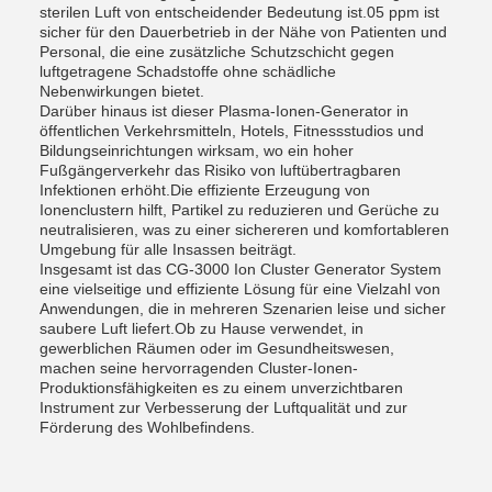
sterilen Luft von entscheidender Bedeutung ist.05 ppm ist
sicher für den Dauerbetrieb in der Nähe von Patienten und
Personal, die eine zusätzliche Schutzschicht gegen
luftgetragene Schadstoffe ohne schädliche
Nebenwirkungen bietet.
Darüber hinaus ist dieser Plasma-Ionen-Generator in
öffentlichen Verkehrsmitteln, Hotels, Fitnessstudios und
Bildungseinrichtungen wirksam, wo ein hoher
Fußgängerverkehr das Risiko von luftübertragbaren
Infektionen erhöht.Die effiziente Erzeugung von
Ionenclustern hilft, Partikel zu reduzieren und Gerüche zu
neutralisieren, was zu einer sichereren und komfortableren
Umgebung für alle Insassen beiträgt.
Insgesamt ist das CG-3000 Ion Cluster Generator System
eine vielseitige und effiziente Lösung für eine Vielzahl von
Anwendungen, die in mehreren Szenarien leise und sicher
saubere Luft liefert.Ob zu Hause verwendet, in
gewerblichen Räumen oder im Gesundheitswesen,
machen seine hervorragenden Cluster-Ionen-
Produktionsfähigkeiten es zu einem unverzichtbaren
Instrument zur Verbesserung der Luftqualität und zur
Förderung des Wohlbefindens.