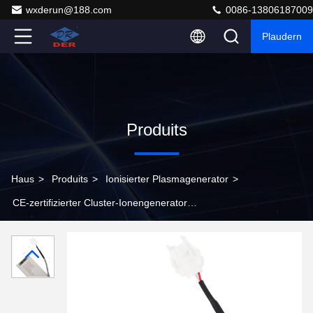
wxderun@188.com
0086-13806187009
Plaudern
Produits
Haus
>
Produits
>
Ionisierter Plasmagenerator
>
CE-zertifizierter Cluster-Ionengenerator
Ionenergieanlage zur Luftverbesserung