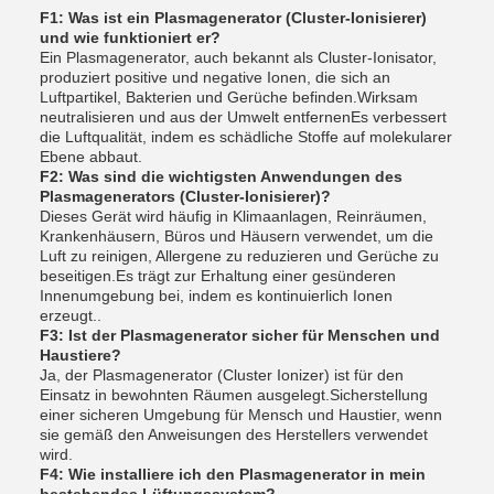
F1: Was ist ein Plasmagenerator (Cluster-Ionisierer)
und wie funktioniert er?
Ein Plasmagenerator, auch bekannt als Cluster-Ionisator,
produziert positive und negative Ionen, die sich an
Luftpartikel, Bakterien und Gerüche befinden.Wirksam
neutralisieren und aus der Umwelt entfernenEs verbessert
die Luftqualität, indem es schädliche Stoffe auf molekularer
Ebene abbaut.
F2: Was sind die wichtigsten Anwendungen des
Plasmagenerators (Cluster-Ionisierer)?
Dieses Gerät wird häufig in Klimaanlagen, Reinräumen,
Krankenhäusern, Büros und Häusern verwendet, um die
Luft zu reinigen, Allergene zu reduzieren und Gerüche zu
beseitigen.Es trägt zur Erhaltung einer gesünderen
Innenumgebung bei, indem es kontinuierlich Ionen
erzeugt..
F3: Ist der Plasmagenerator sicher für Menschen und
Haustiere?
Ja, der Plasmagenerator (Cluster Ionizer) ist für den
Einsatz in bewohnten Räumen ausgelegt.Sicherstellung
einer sicheren Umgebung für Mensch und Haustier, wenn
sie gemäß den Anweisungen des Herstellers verwendet
wird.
F4: Wie installiere ich den Plasmagenerator in mein
bestehendes Lüftungssystem?