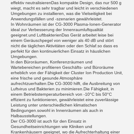
effektiv neutralisierenDas kompakte Design, das nur 500 g
wiegt, macht es sehr tragbar und leicht in verschiedenen
Umgebungen zu installieren, was die Vielseitigkeit bei
Anwendungsfällen und -szenarien gewährleistet.
In Wohnräumen ist der CG-3000 Plasma-Ionen-Generator
ideal zur Verbesserung der Innenraumluftqualität
geeignet.und LuftbakterienDas Gerät arbeitet leise bei
einem Geräuschpegel von weniger als 40 dB und stört
nicht die täglichen Aktivitäten oder den Schlaf.so dass es
perfekt für den kontinuierlichen Einsatz in häuslichen
Umgebungen.
In den Büroräumen, Konferenzräumen und
Wartebereichen profitieren Geschäfts- und Büroräume
erheblich von der Fähigkeit der Cluster Ion Production Unit,
eine frische und gesunde Atmosphäre
aufrechtzuerhalten.Die CG-3000 hilft, die Ausbreitung von
Luftvirus und Bakterien zu minimieren.Die Fähigkeit, in
einem Betriebstemperaturbereich von -10°C bis 50°C
effizient zu funktionieren, gewährleistet eine zuverlässige
Leistung unter unterschiedlichen klimatischen
Bedingungen.sowohl in Innenräumen als auch in
Halbausstellungen.
Der CG-3000 ist auch für den Einsatz in
Gesundheitseinrichtungen wie Kliniken und
Krankenhäusern geeignet, wo die Aufrechterhaltung einer