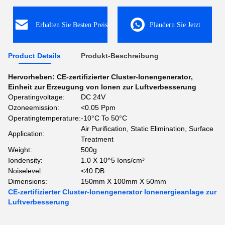
Erhalten Sie Besten Preis
Plaudern Sie Jetzt
Product Details
Produkt-Beschreibung
Hervorheben:
CE-zertifizierter Cluster-Ionengenerator
,
Einheit zur Erzeugung von Ionen zur Luftverbesserung
Operatingvoltage:
DC 24V
Ozoneemission:
<0.05 Ppm
Operatingtemperature:
-10°C To 50°C
Air Purification, Static Elimination, Surface
Application:
Treatment
Weight:
500g
Iondensity:
1.0 X 10^5 Ions/cm³
Noiselevel:
<40 DB
Dimensions:
150mm X 100mm X 50mm
CE-zertifizierter Cluster-Ionengenerator Ionenergieanlage zur
Luftverbesserung