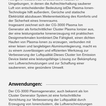
Umgebungen, in denen die Aufrechterhaltung sauberer
Luft von entscheidender Bedeutung istDie Plasma-Ionen-
Technologie hilft außerdem, Gerüche und statische
Elektrizität abzubauen.Weiterentwicklung des Komforts und
der Sicherheit eines Innenraums.
Insgesamt zeichnet sich der CG-3000 Plasma Ion
Generator als fortschrittlicher Cluster Plasma Ionizer aus,
der eine leistungsstarke Ionenerzeugung mit praktischen
Designmerkmalen kombiniert.Die Fähigkeit, einen dichten
Haufen von Plasma-Ionen zu erzeugen, verbunden mit
einer leisen und langlebigen Aluminiumlegierung, macht es
zu einem zuverlässigen und effizienten Werkzeug zur
Verbesserung der Luftqualität.Dieses Cluster Ion Emission
Device bietet eine leistungsfähige Lösung zur Bekämpfung
von Luftverschmutzungen und zur Schaffung einer
saubereren, eine gesündere Umwelt.
Anwendungen:
Der CG-3000 Plasmagenerator, auch bekannt als Ion
Cluster Generator System,ist eine fortschrittliche
Vorrichtung zur Verbesserung der Luftqualität durch
Erzeugung von Ionenclustern, die Luftverschmutzungen