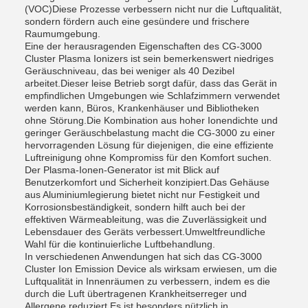
(VOC)Diese Prozesse verbessern nicht nur die Luftqualität,
sondern fördern auch eine gesündere und frischere
Raumumgebung.
Eine der herausragenden Eigenschaften des CG-3000
Cluster Plasma Ionizers ist sein bemerkenswert niedriges
Geräuschniveau, das bei weniger als 40 Dezibel
arbeitet.Dieser leise Betrieb sorgt dafür, dass das Gerät in
empfindlichen Umgebungen wie Schlafzimmern verwendet
werden kann, Büros, Krankenhäuser und Bibliotheken
ohne Störung.Die Kombination aus hoher Ionendichte und
geringer Geräuschbelastung macht die CG-3000 zu einer
hervorragenden Lösung für diejenigen, die eine effiziente
Luftreinigung ohne Kompromiss für den Komfort suchen.
Der Plasma-Ionen-Generator ist mit Blick auf
Benutzerkomfort und Sicherheit konzipiert.Das Gehäuse
aus Aluminiumlegierung bietet nicht nur Festigkeit und
Korrosionsbeständigkeit, sondern hilft auch bei der
effektiven Wärmeableitung, was die Zuverlässigkeit und
Lebensdauer des Geräts verbessert.Umweltfreundliche
Wahl für die kontinuierliche Luftbehandlung.
In verschiedenen Anwendungen hat sich das CG-3000
Cluster Ion Emission Device als wirksam erwiesen, um die
Luftqualität in Innenräumen zu verbessern, indem es die
durch die Luft übertragenen Krankheitserreger und
Allergene reduziert.Es ist besonders nützlich in