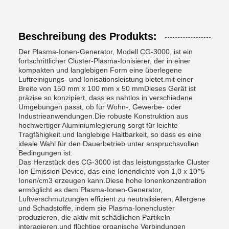
Beschreibung des Produkts:
Der Plasma-Ionen-Generator, Modell CG-3000, ist ein
fortschrittlicher Cluster-Plasma-Ionisierer, der in einer
kompakten und langlebigen Form eine überlegene
Luftreinigungs- und Ionisationsleistung bietet.mit einer
Breite von 150 mm x 100 mm x 50 mmDieses Gerät ist
präzise so konzipiert, dass es nahtlos in verschiedene
Umgebungen passt, ob für Wohn-, Gewerbe- oder
Industrieanwendungen.Die robuste Konstruktion aus
hochwertiger Aluminiumlegierung sorgt für leichte
Tragfähigkeit und langlebige Haltbarkeit, so dass es eine
ideale Wahl für den Dauerbetrieb unter anspruchsvollen
Bedingungen ist.
Das Herzstück des CG-3000 ist das leistungsstarke Cluster
Ion Emission Device, das eine Ionendichte von 1,0 x 10^5
Ionen/cm3 erzeugen kann.Diese hohe Ionenkonzentration
ermöglicht es dem Plasma-Ionen-Generator,
Luftverschmutzungen effizient zu neutralisieren, Allergene
und Schadstoffe, indem sie Plasma-Ionencluster
produzieren, die aktiv mit schädlichen Partikeln
interagieren.und flüchtige organische Verbindungen