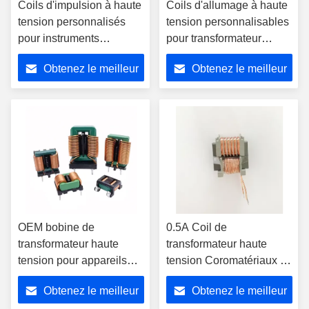
Coils d'impulsion à haute
Coils d'allumage à haute
tension personnalisés
tension personnalisables
pour instruments
pour transformateur
électroniques ou
électrique industriel
Obtenez le meilleur
Obtenez le meilleur
transformateurs de
puissance
prix
prix
OEM bobine de
0.5A Coil de
transformateur haute
transformateur haute
tension pour appareils
tension Coromatériaux de
électriques Solutions
ferrite pour la distribution
Obtenez le meilleur
Obtenez le meilleur
électriques industrielles
d'énergie