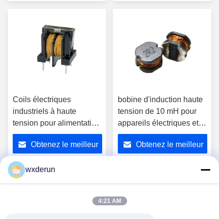
prix
prix
Coils électriques
bobine d'induction haute
industriels à haute
tension de 10 mH pour
tension pour alimentation
appareils électriques et
électrique et
intégration d'alimentation
Obtenez le meilleur
Obtenez le meilleur
transformateurs
électrique
prix
prix
wxderun
1
4:21 AM