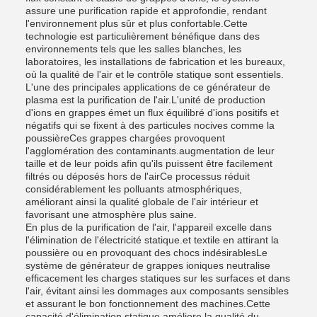
assure une purification rapide et approfondie, rendant
l'environnement plus sûr et plus confortable.Cette
technologie est particulièrement bénéfique dans des
environnements tels que les salles blanches, les
laboratoires, les installations de fabrication et les bureaux,
où la qualité de l'air et le contrôle statique sont essentiels.
L'une des principales applications de ce générateur de
plasma est la purification de l'air.L'unité de production
d'ions en grappes émet un flux équilibré d'ions positifs et
négatifs qui se fixent à des particules nocives comme la
poussièreCes grappes chargées provoquent
l'agglomération des contaminants.augmentation de leur
taille et de leur poids afin qu'ils puissent être facilement
filtrés ou déposés hors de l'airCe processus réduit
considérablement les polluants atmosphériques,
améliorant ainsi la qualité globale de l'air intérieur et
favorisant une atmosphère plus saine.
En plus de la purification de l'air, l'appareil excelle dans
l'élimination de l'électricité statique.et textile en attirant la
poussière ou en provoquant des chocs indésirablesLe
système de générateur de grappes ioniques neutralise
efficacement les charges statiques sur les surfaces et dans
l'air, évitant ainsi les dommages aux composants sensibles
et assurant le bon fonctionnement des machines.Cette
capacité d'élimination statique améliore la qualité du