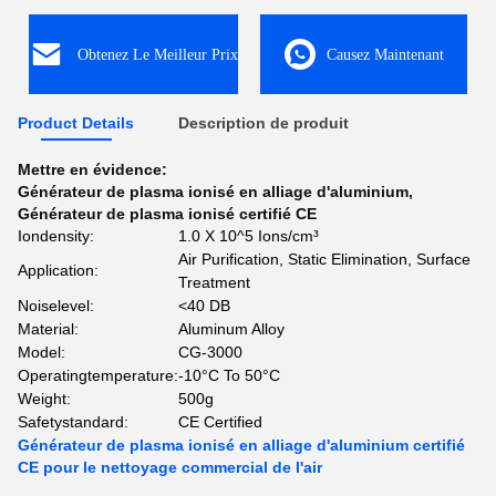
Obtenez Le Meilleur Prix
Causez Maintenant
Product Details
Description de produit
Mettre en évidence:
Générateur de plasma ionisé en alliage d'aluminium
,
Générateur de plasma ionisé certifié CE
Iondensity:
1.0 X 10^5 Ions/cm³
Air Purification, Static Elimination, Surface
Application:
Treatment
Noiselevel:
<40 DB
Material:
Aluminum Alloy
Model:
CG-3000
Operatingtemperature:
-10°C To 50°C
Weight:
500g
Safetystandard:
CE Certified
Générateur de plasma ionisé en alliage d'aluminium certifié
CE pour le nettoyage commercial de l'air