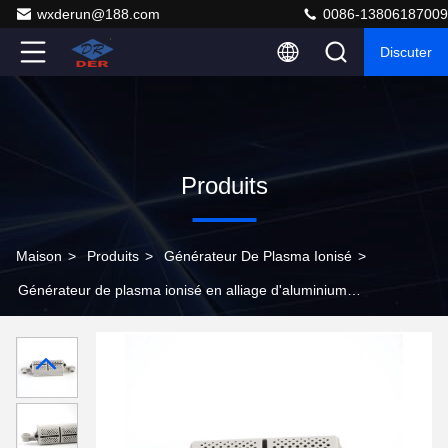
wxderun@188.com
0086-13806187009
Discuter
Produits
Maison
>
Produits
>
Générateur De Plasma Ionisé
>
Générateur de plasma ionisé en alliage d'aluminium
certifié CE pour le nettoyage commercial de l'air