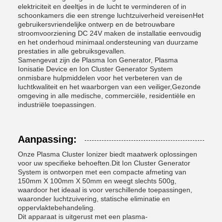
elektriciteit en deeltjes in de lucht te verminderen of in
schoonkamers die een strenge luchtzuiverheid vereisenHet
gebruikersvriendelijke ontwerp en de betrouwbare
stroomvoorziening DC 24V maken de installatie eenvoudig
en het onderhoud minimaal.ondersteuning van duurzame
prestaties in alle gebruiksgevallen.
Samengevat zijn de Plasma Ion Generator, Plasma
Ionisatie Device en Ion Cluster Generator System
onmisbare hulpmiddelen voor het verbeteren van de
luchtkwaliteit en het waarborgen van een veiliger,Gezonde
omgeving in alle medische, commerciële, residentiële en
industriële toepassingen.
Aanpassing:
Onze Plasma Cluster Ionizer biedt maatwerk oplossingen
voor uw specifieke behoeften.Dit Ion Cluster Generator
System is ontworpen met een compacte afmeting van
150mm X 100mm X 50mm en weegt slechts 500g,
waardoor het ideaal is voor verschillende toepassingen,
waaronder luchtzuivering, statische eliminatie en
oppervlaktebehandeling.
Dit apparaat is uitgerust met een plasma-