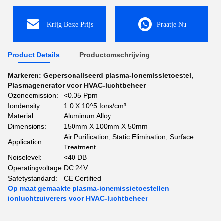
Krijg Beste Prijs
Praatje Nu
Product Details
Productomschrijving
Markeren:
Gepersonaliseerd plasma-ionemissietoestel
,
Plasmagenerator voor HVAC-luchtbeheer
Ozoneemission:
<0.05 Ppm
Iondensity:
1.0 X 10^5 Ions/cm³
Material:
Aluminum Alloy
Dimensions:
150mm X 100mm X 50mm
Air Purification, Static Elimination, Surface
Application:
Treatment
Noiselevel:
<40 DB
Operatingvoltage:
DC 24V
Safetystandard:
CE Certified
Op maat gemaakte plasma-ionemissietoestellen
ionluchtzuiverers voor HVAC-luchtbeheer