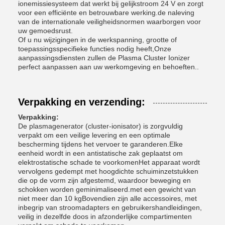
ionemissiesysteem dat werkt bij gelijkstroom 24 V en zorgt
voor een efficiënte en betrouwbare werking.de naleving
van de internationale veiligheidsnormen waarborgen voor
uw gemoedsrust.
Of u nu wijzigingen in de werkspanning, grootte of
toepassingsspecifieke functies nodig heeft,Onze
aanpassingsdiensten zullen de Plasma Cluster Ionizer
perfect aanpassen aan uw werkomgeving en behoeften..
Verpakking en verzending:
Verpakking:
De plasmagenerator (cluster-ionisator) is zorgvuldig
verpakt om een veilige levering en een optimale
bescherming tijdens het vervoer te garanderen.Elke
eenheid wordt in een antistatische zak geplaatst om
elektrostatische schade te voorkomenHet apparaat wordt
vervolgens gedempt met hoogdichte schuiminzetstukken
die op de vorm zijn afgestemd, waardoor beweging en
schokken worden geminimaliseerd.met een gewicht van
niet meer dan 10 kgBovendien zijn alle accessoires, met
inbegrip van stroomadapters en gebruikershandleidingen,
veilig in dezelfde doos in afzonderlijke compartimenten