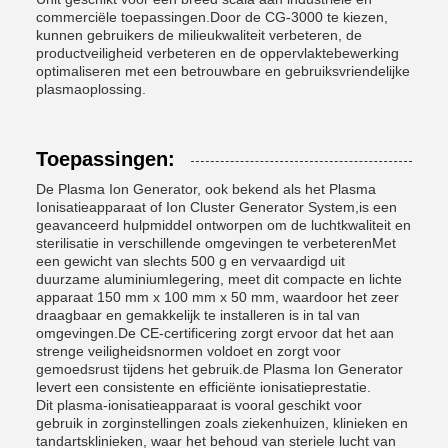
commerciële toepassingen.Door de CG-3000 te kiezen,
kunnen gebruikers de milieukwaliteit verbeteren, de
productveiligheid verbeteren en de oppervlaktebewerking
optimaliseren met een betrouwbare en gebruiksvriendelijke
plasmaoplossing.
Toepassingen:
De Plasma Ion Generator, ook bekend als het Plasma
Ionisatieapparaat of Ion Cluster Generator System,is een
geavanceerd hulpmiddel ontworpen om de luchtkwaliteit en
sterilisatie in verschillende omgevingen te verbeterenMet
een gewicht van slechts 500 g en vervaardigd uit
duurzame aluminiumlegering, meet dit compacte en lichte
apparaat 150 mm x 100 mm x 50 mm, waardoor het zeer
draagbaar en gemakkelijk te installeren is in tal van
omgevingen.De CE-certificering zorgt ervoor dat het aan
strenge veiligheidsnormen voldoet en zorgt voor
gemoedsrust tijdens het gebruik.de Plasma Ion Generator
levert een consistente en efficiënte ionisatieprestatie.
Dit plasma-ionisatieapparaat is vooral geschikt voor
gebruik in zorginstellingen zoals ziekenhuizen, klinieken en
tandartsklinieken, waar het behoud van steriele lucht van