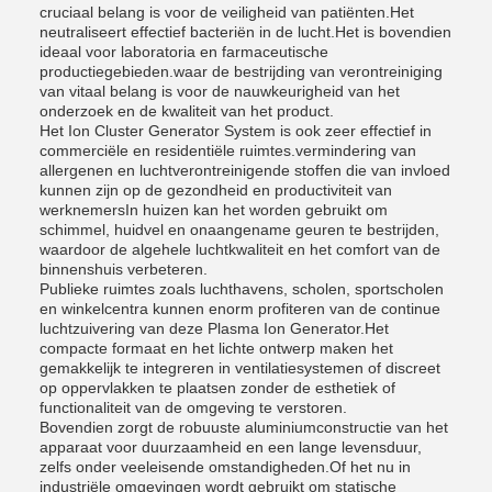
cruciaal belang is voor de veiligheid van patiënten.Het
neutraliseert effectief bacteriën in de lucht.Het is bovendien
ideaal voor laboratoria en farmaceutische
productiegebieden.waar de bestrijding van verontreiniging
van vitaal belang is voor de nauwkeurigheid van het
onderzoek en de kwaliteit van het product.
Het Ion Cluster Generator System is ook zeer effectief in
commerciële en residentiële ruimtes.vermindering van
allergenen en luchtverontreinigende stoffen die van invloed
kunnen zijn op de gezondheid en productiviteit van
werknemersIn huizen kan het worden gebruikt om
schimmel, huidvel en onaangename geuren te bestrijden,
waardoor de algehele luchtkwaliteit en het comfort van de
binnenshuis verbeteren.
Publieke ruimtes zoals luchthavens, scholen, sportscholen
en winkelcentra kunnen enorm profiteren van de continue
luchtzuivering van deze Plasma Ion Generator.Het
compacte formaat en het lichte ontwerp maken het
gemakkelijk te integreren in ventilatiesystemen of discreet
op oppervlakken te plaatsen zonder de esthetiek of
functionaliteit van de omgeving te verstoren.
Bovendien zorgt de robuuste aluminiumconstructie van het
apparaat voor duurzaamheid en een lange levensduur,
zelfs onder veeleisende omstandigheden.Of het nu in
industriële omgevingen wordt gebruikt om statische