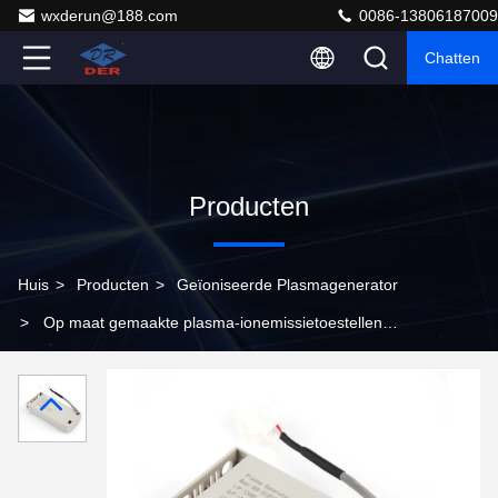
wxderun@188.com
0086-13806187009
Chatten
Producten
Huis
>
Producten
>
Geïoniseerde Plasmagenerator
>
Op maat gemaakte plasma-ionemissietoestellen
ionluchtzuiverers voor HVAC-luchtbeheer