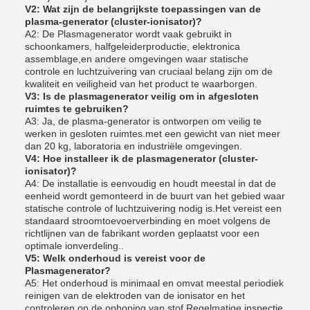
V2: Wat zijn de belangrijkste toepassingen van de
plasma-generator (cluster-ionisator)?
A2: De Plasmagenerator wordt vaak gebruikt in
schoonkamers, halfgeleiderproductie, elektronica
assemblage,en andere omgevingen waar statische
controle en luchtzuivering van cruciaal belang zijn om de
kwaliteit en veiligheid van het product te waarborgen.
V3: Is de plasmagenerator veilig om in afgesloten
ruimtes te gebruiken?
A3: Ja, de plasma-generator is ontworpen om veilig te
werken in gesloten ruimtes.met een gewicht van niet meer
dan 20 kg, laboratoria en industriële omgevingen.
V4: Hoe installeer ik de plasmagenerator (cluster-
ionisator)?
A4: De installatie is eenvoudig en houdt meestal in dat de
eenheid wordt gemonteerd in de buurt van het gebied waar
statische controle of luchtzuivering nodig is.Het vereist een
standaard stroomtoevoerverbinding en moet volgens de
richtlijnen van de fabrikant worden geplaatst voor een
optimale ionverdeling..
V5: Welk onderhoud is vereist voor de
Plasmagenerator?
A5: Het onderhoud is minimaal en omvat meestal periodiek
reinigen van de elektroden van de ionisator en het
controleren op de ophoping van stof.Regelmatige inspectie