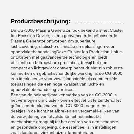
Productbeschrijving:
De CG-3000 Plasma Generator, ook bekend als het Cluster
Ion Emission Device, is een geavanceerde geïoniseerde
Plasma Generator ontworpen om superieure
luchtzuivering, statische eliminatie,en oplossingen voor
oppervlaktebehandelingDeze Cluster Ion Production Unit is
ontworpen met geavanceerde technologie en biedt
efficiënte en betrouwbare prestaties, terwijl het een
compact en lichtgewicht ontwerp behoudt.Met zijn robuuste
kenmerken en gebruiksvriendelijke werking, is de CG-3000
een ideale keuze voor zowel industriële als commerciële
toepassingen die een hoge kwaliteit van lucht- en
oppervlaktebehandeling vereisen.
Een van de belangrijkste kenmerken van de CG-3000 is
het vermogen om cluster-ionen effectief uit te zenden.,Het
geïoniseerde plasma van de CG-3000 reageert met
deeltjes in de lucht.het afbreken en vergemakkelijken van
de verwijdering van afvalstoffen uit het milieuDit
mechanisme draagt bij tot het creëren van een schonere
en gezondere omgeving, die essentieel is in instellingen
zoals kantoren, ziekenhuizen, laboratoria en