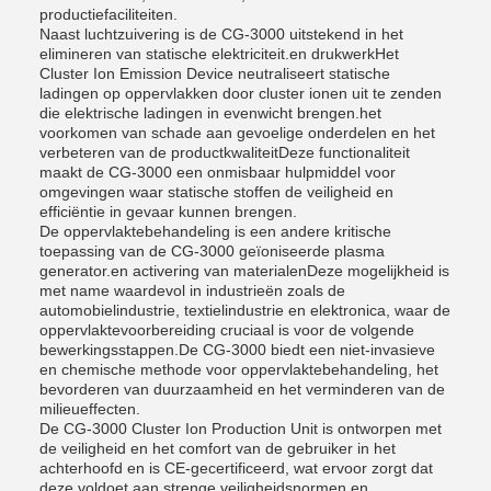
productiefaciliteiten.
Naast luchtzuivering is de CG-3000 uitstekend in het
elimineren van statische elektriciteit.en drukwerkHet
Cluster Ion Emission Device neutraliseert statische
ladingen op oppervlakken door cluster ionen uit te zenden
die elektrische ladingen in evenwicht brengen.het
voorkomen van schade aan gevoelige onderdelen en het
verbeteren van de productkwaliteitDeze functionaliteit
maakt de CG-3000 een onmisbaar hulpmiddel voor
omgevingen waar statische stoffen de veiligheid en
efficiëntie in gevaar kunnen brengen.
De oppervlaktebehandeling is een andere kritische
toepassing van de CG-3000 geïoniseerde plasma
generator.en activering van materialenDeze mogelijkheid is
met name waardevol in industrieën zoals de
automobielindustrie, textielindustrie en elektronica, waar de
oppervlaktevoorbereiding cruciaal is voor de volgende
bewerkingsstappen.De CG-3000 biedt een niet-invasieve
en chemische methode voor oppervlaktebehandeling, het
bevorderen van duurzaamheid en het verminderen van de
milieueffecten.
De CG-3000 Cluster Ion Production Unit is ontworpen met
de veiligheid en het comfort van de gebruiker in het
achterhoofd en is CE-gecertificeerd, wat ervoor zorgt dat
deze voldoet aan strenge veiligheidsnormen en