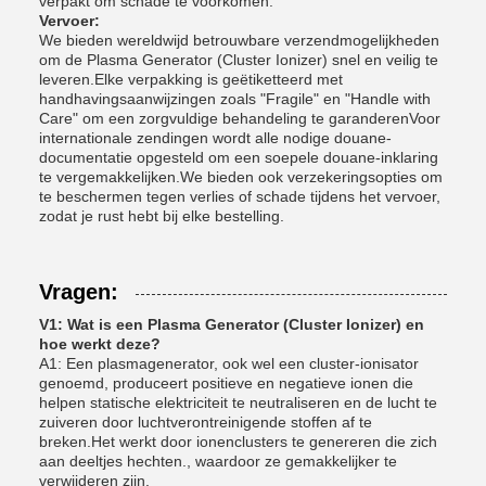
verpakt om schade te voorkomen.
Vervoer:
We bieden wereldwijd betrouwbare verzendmogelijkheden
om de Plasma Generator (Cluster Ionizer) snel en veilig te
leveren.Elke verpakking is geëtiketteerd met
handhavingsaanwijzingen zoals "Fragile" en "Handle with
Care" om een zorgvuldige behandeling te garanderenVoor
internationale zendingen wordt alle nodige douane-
documentatie opgesteld om een soepele douane-inklaring
te vergemakkelijken.We bieden ook verzekeringsopties om
te beschermen tegen verlies of schade tijdens het vervoer,
zodat je rust hebt bij elke bestelling.
Vragen:
V1: Wat is een Plasma Generator (Cluster Ionizer) en
hoe werkt deze?
A1: Een plasmagenerator, ook wel een cluster-ionisator
genoemd, produceert positieve en negatieve ionen die
helpen statische elektriciteit te neutraliseren en de lucht te
zuiveren door luchtverontreinigende stoffen af te
breken.Het werkt door ionenclusters te genereren die zich
aan deeltjes hechten., waardoor ze gemakkelijker te
verwijderen zijn.