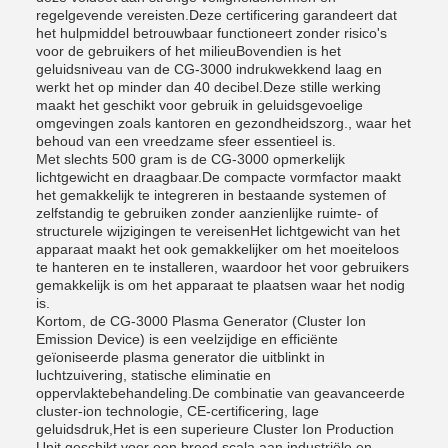
regelgevende vereisten.Deze certificering garandeert dat
het hulpmiddel betrouwbaar functioneert zonder risico's
voor de gebruikers of het milieuBovendien is het
geluidsniveau van de CG-3000 indrukwekkend laag en
werkt het op minder dan 40 decibel.Deze stille werking
maakt het geschikt voor gebruik in geluidsgevoelige
omgevingen zoals kantoren en gezondheidszorg., waar het
behoud van een vreedzame sfeer essentieel is.
Met slechts 500 gram is de CG-3000 opmerkelijk
lichtgewicht en draagbaar.De compacte vormfactor maakt
het gemakkelijk te integreren in bestaande systemen of
zelfstandig te gebruiken zonder aanzienlijke ruimte- of
structurele wijzigingen te vereisenHet lichtgewicht van het
apparaat maakt het ook gemakkelijker om het moeiteloos
te hanteren en te installeren, waardoor het voor gebruikers
gemakkelijk is om het apparaat te plaatsen waar het nodig
is.
Kortom, de CG-3000 Plasma Generator (Cluster Ion
Emission Device) is een veelzijdige en efficiënte
geïoniseerde plasma generator die uitblinkt in
luchtzuivering, statische eliminatie en
oppervlaktebehandeling.De combinatie van geavanceerde
cluster-ion technologie, CE-certificering, lage
geluidsdruk,Het is een superieure Cluster Ion Production
Unit geschikt voor een breed scala aan industriële en