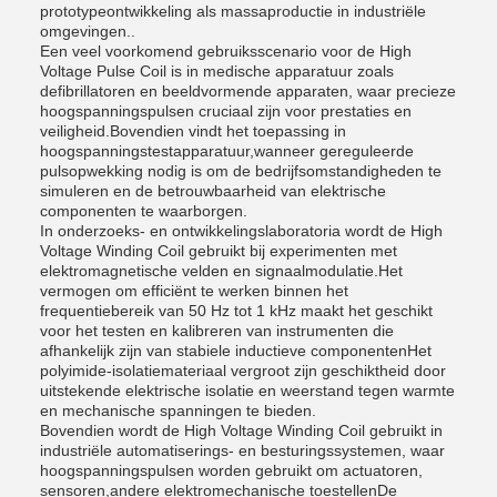
prototypeontwikkeling als massaproductie in industriële
omgevingen..
Een veel voorkomend gebruiksscenario voor de High
Voltage Pulse Coil is in medische apparatuur zoals
defibrillatoren en beeldvormende apparaten, waar precieze
hoogspanningspulsen cruciaal zijn voor prestaties en
veiligheid.Bovendien vindt het toepassing in
hoogspanningstestapparatuur,wanneer gereguleerde
pulsopwekking nodig is om de bedrijfsomstandigheden te
simuleren en de betrouwbaarheid van elektrische
componenten te waarborgen.
In onderzoeks- en ontwikkelingslaboratoria wordt de High
Voltage Winding Coil gebruikt bij experimenten met
elektromagnetische velden en signaalmodulatie.Het
vermogen om efficiënt te werken binnen het
frequentiebereik van 50 Hz tot 1 kHz maakt het geschikt
voor het testen en kalibreren van instrumenten die
afhankelijk zijn van stabiele inductieve componentenHet
polyimide-isolatiemateriaal vergroot zijn geschiktheid door
uitstekende elektrische isolatie en weerstand tegen warmte
en mechanische spanningen te bieden.
Bovendien wordt de High Voltage Winding Coil gebruikt in
industriële automatiserings- en besturingssystemen, waar
hoogspanningspulsen worden gebruikt om actuatoren,
sensoren,andere elektromechanische toestellenDe