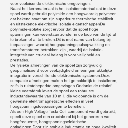
voor veeleisende elektronische omgevingen.
Naast het kernmateriaal is het isolatiemateriaal dat in deze
spoel wordt gebruikt polyimide.een hoogwaardig polymeer
dat bekend staat om zijn superieure thermische stabiliteit
en uitstekende elektrische isolatie eigenschappenDe
polyimide-isolatie zorgt ervoor dat de spoel hoge
spanningen kan weerstaan zonder in de loop van de tijd af
te breken of af te breken.Dit is met name van belang bij
toepassingen waarbij hoogspanningspulsopwekking en
transformatoren betrokken zijn., waarbij de isolatie-
integriteit van cruciaal belang is voor veiligheid en
prestaties.
De fysieke afmetingen van de spoel zijn zorgvuldig
geoptimaliseerd voor veelzijdigheid en een gemakkelijke
integratie in verschillende elektronische systemen.Deze
compacte afmetingen maken het gemakkelijk te installeren,
zelfs in ruimtebeperkte omgevingen.Ondanks de relatief
kleine voetafdruk levert de spoel een robuuste
inductantiewaarde van 10 mH, die voldoende is om de
gewenste elektromagnetische effecten in veel
hoogspanningstoepassingen te bereiken.
Als een High Voltage Tesla Coil-component wordt gebruikt,
speelt deze spoel een cruciale rol bij het genereren van
hoogfrequente, hoogspanningselektrische
ontladingen.Door zijn stabiele inductantie en hoge kwaliteit