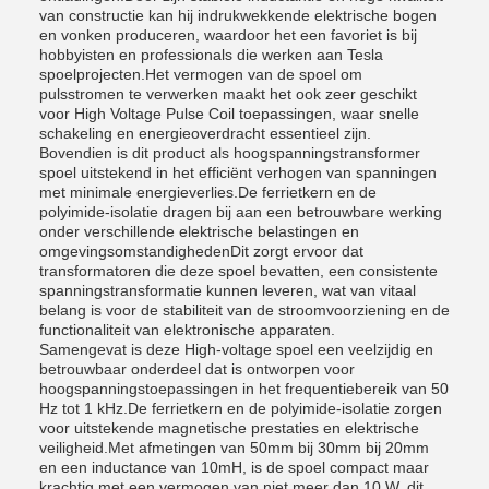
van constructie kan hij indrukwekkende elektrische bogen
en vonken produceren, waardoor het een favoriet is bij
hobbyisten en professionals die werken aan Tesla
spoelprojecten.Het vermogen van de spoel om
pulsstromen te verwerken maakt het ook zeer geschikt
voor High Voltage Pulse Coil toepassingen, waar snelle
schakeling en energieoverdracht essentieel zijn.
Bovendien is dit product als hoogspanningstransformer
spoel uitstekend in het efficiënt verhogen van spanningen
met minimale energieverlies.De ferrietkern en de
polyimide-isolatie dragen bij aan een betrouwbare werking
onder verschillende elektrische belastingen en
omgevingsomstandighedenDit zorgt ervoor dat
transformatoren die deze spoel bevatten, een consistente
spanningstransformatie kunnen leveren, wat van vitaal
belang is voor de stabiliteit van de stroomvoorziening en de
functionaliteit van elektronische apparaten.
Samengevat is deze High-voltage spoel een veelzijdig en
betrouwbaar onderdeel dat is ontworpen voor
hoogspanningstoepassingen in het frequentiebereik van 50
Hz tot 1 kHz.De ferrietkern en de polyimide-isolatie zorgen
voor uitstekende magnetische prestaties en elektrische
veiligheid.Met afmetingen van 50mm bij 30mm bij 20mm
en een inductance van 10mH, is de spoel compact maar
krachtig.met een vermogen van niet meer dan 10 W, dit